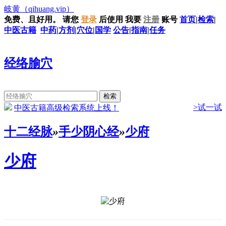
岐黄
（qihuang.vip）
免费、且好用。
请您
登录
后使用
我要
注册
账号
首页
|
检索
|
中医古籍
中药
|
方剂
|
穴位
|
国学
公告
|
指南
|
任务
经络腧穴
>试一试
中医古籍高级检索系统上线！
十二经脉
»
手少阴心经
»
少府
少府