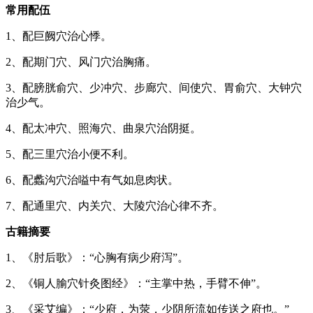
常用配伍
1、配巨阙穴治心悸。
2、配期门穴、风门穴治胸痛。
3、配膀胱俞穴、少冲穴、步廊穴、间使穴、胃俞穴、大钟穴
治少气。
4、配太冲穴、照海穴、曲泉穴治阴挺。
5、配三里穴治小便不利。
6、配蠡沟穴治嗌中有气如息肉状。
7、配通里穴、内关穴、大陵穴治心律不齐。
古籍摘要
1、《肘后歌》：“心胸有病少府泻”。
2、《铜人腧穴针灸图经》：“主掌中热，手臂不伸”。
3、《采艾编》：“少府，为荥，少阴所流如传送之府也。”