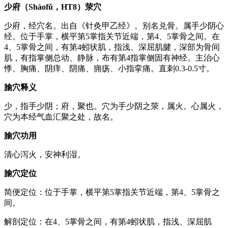
少府（Shàofǔ，HT8）荥穴
少府，经穴名。出自《针灸甲乙经》。别名兑骨。属手少阴心
经。位于手掌，横平第5掌指关节近端，第4、5掌骨之间。在
4、5掌骨之间，有第4蚓状肌，指浅、深屈肌腱，深部为骨间
肌，有指掌侧总动、静脉，布有第4指掌侧固有神经。主治心
悸、胸痛、阴痒、阴痛、痈疡、小指挛痛。直刺0.3-0.5寸。
腧穴释义
少，指手少阴；府，聚也。穴为手少阴之荥，属火。心属火，
穴为本经气血汇聚之处，故名。
腧穴功用
清心泻火，安神利湿。
腧穴定位
简便定位：位于手掌，横平第5掌指关节近端，第4、5掌骨之
间。
解剖定位：在4、5掌骨之间，有第4蚓状肌，指浅、深屈肌