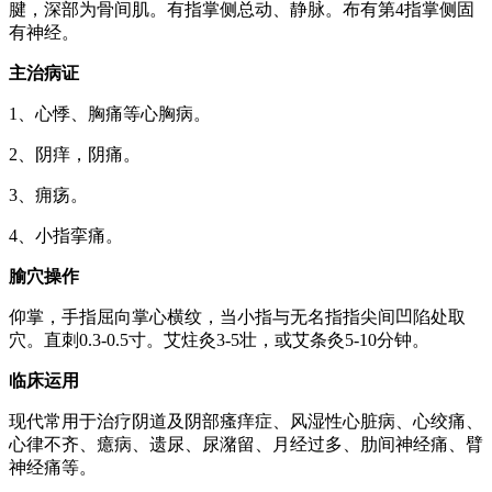
腱，深部为骨间肌。有指掌侧总动、静脉。布有第4指掌侧固
有神经。
主治病证
1、心悸、胸痛等心胸病。
2、阴痒，阴痛。
3、痈疡。
4、小指挛痛。
腧穴操作
仰掌，手指屈向掌心横纹，当小指与无名指指尖间凹陷处取
穴。直刺0.3-0.5寸。艾炷灸3-5壮，或艾条灸5-10分钟。
临床运用
现代常用于治疗阴道及阴部瘙痒症、风湿性心脏病、心绞痛、
心律不齐、癔病、遗尿、尿潴留、月经过多、肋间神经痛、臂
神经痛等。