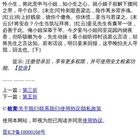
怜小生，将此意申与小姐，知小生之心。就小娘子前解下腰间
之带，寻个自尽。[末念]可怜刺股悬梁志，险作离乡背井魂。
[红云]街上好贱柴，烧你个傻角。你休慌，妾当与君谋之。[末
云]计将安在？小生当筑坛拜将。[红云]妾见先生有囊琴一张，
必善于此。俺小姐深慕于琴。今夕妾与小姐同至花园内烧夜
香，但听咳嗽为令，先生动操；看小姐听得时说甚么言语，却
将先生之言达知。若有话说，明日妾来回报，这早晚怕夫人寻
我，回去也。[下]
提示:
注册登录后，享有更多权限，并可使用全文检索功
能。【
登录
】
…… …… ……
上一篇：
第三折
下一篇：
第五折
©
岐黄
|
关于我们
|
联系我们
|
使用协议
|
隐私政策
使用本网站，即视为您已阅读并同意
使用协议
。
晋ICP备18000168号