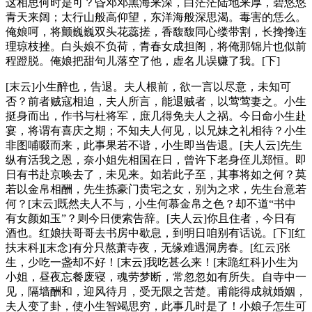
这相思何时是可？昏邓邓黑海来深，白茫茫陆地来厚，碧悠悠
青天来阔；太行山般高仰望，东洋海般深思渴。毒害的恁么。
俺娘呵，将颤巍巍双头花蕊搓，香馥馥同心缕带割，长搀搀连
理琼枝挫。白头娘不负荷，青春女成担阁，将俺那锦片也似前
程蹬脱。俺娘把甜句儿落空了他，虚名儿误赚了我。[下]
[末云]小生醉也，告退。夫人根前，欲一言以尽意，未知可
否？前者贼寇相迫，夫人所言，能退贼者，以莺莺妻之。小生
挺身而出，作书与杜将军，庶几得免夫人之祸。今日命小生赴
宴，将谓有喜庆之期；不知夫人何见，以兄妹之礼相待？小生
非图哺啜而来，此事果若不谐，小生即当告退。[夫人云]先生
纵有活我之恩，奈小姐先相国在日，曾许下老身侄儿郑恒。即
日有书赴京唤去了，未见来。如若此子至，其事将如之何？莫
若以金帛相酬，先生拣豪门贵宅之女，别为之求，先生台意若
何？[末云]既然夫人不与，小生何慕金帛之色？却不道“书中
有女颜如玉”？则今日便索告辞。[夫人云]你且住者，今日有
酒也。红娘扶哥哥去书房中歇息，到明日咱别有话说。[下][红
扶末科][末念]有分只熬萧寺夜，无缘难遇洞房春。[红云]张
生，少吃一盏却不好！[末云]我吃甚么来！[末跪红科]小生为
小姐，昼夜忘餐废寝，魂劳梦断，常忽忽如有所失。自寺中一
见，隔墙酬和，迎风待月，受无限之苦楚。甫能得成就婚姻，
夫人变了卦，使小生智竭思穷，此事几时是了！小娘子怎生可