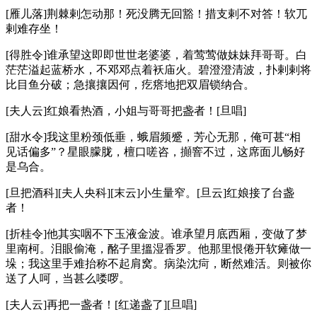
[雁儿落]荆棘剌怎动那！死没腾无回豁！措支剌不对答！软兀
剌难存坐！
[得胜令]谁承望这即即世世老婆婆，着莺莺做妹妹拜哥哥。白
茫茫溢起蓝桥水，不邓邓点着袄庙火。碧澄澄清波，扑剌剌将
比目鱼分破；急攘攘因何，疙瘩地把双眉锁纳合。
[夫人云]红娘看热酒，小姐与哥哥把盏者！[旦唱]
[甜水令]我这里粉颈低垂，蛾眉频蹙，芳心无那，俺可甚“相
见话偏多”？星眼朦胧，檀口嗟咨，攧窨不过，这席面儿畅好
是乌合。
[旦把酒科][夫人央科][末云]小生量窄。[旦云]红娘接了台盏
者！
[折桂令]他其实咽不下玉液金波。谁承望月底西厢，变做了梦
里南柯。泪眼偷淹，酩子里搵湿香罗。他那里恨倦开软瘫做一
垛；我这里手难抬称不起肩窝。病染沈疴，断然难活。则被你
送了人呵，当甚么喽啰。
[夫人云]再把一盏者！[红递盏了][旦唱]