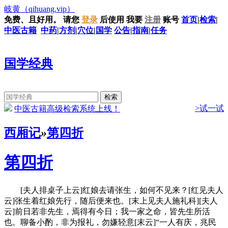
岐黄
（qihuang.vip）
免费、且好用。
请您
登录
后使用
我要
注册
账号
首页
|
检索
|
中医古籍
中药
|
方剂
|
穴位
|
国学
公告
|
指南
|
任务
国学经典
>试一试
中医古籍高级检索系统上线！
西厢记
»
第四折
第四折
[夫人排桌子上云]红娘去请张生，如何不见来？[红见夫人
云]张生着红娘先行，随后便来也。[末上见夫人施礼科][夫人
云]前日若非先生，焉得有今日；我一家之命，皆先生所活
也。聊备小酌，非为报礼，勿嫌轻意[末云]“一人有庆，兆民