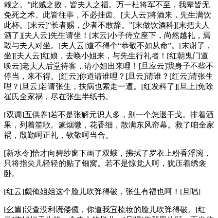
赖之。”此贼之败，皆夫人之福。万一杜将军不至，我辈皆无
免死之术。此皆往事，不必挂齿。[夫人云]将酒来，先生满饮
此杯。[末云]“长者赐，少者不敢辞。”[末做饮酒科][末把夫人
酒了][夫人云]先生请坐！[末云]小子侍立座下，尚然越礼，焉
敢与夫人对坐。[夫人云]道不得个“恭敬不如从命”。[末谢了，
坐][夫人云]红娘，去唤小姐来，与先生行礼者！[红朝鬼门道
唤云]老夫人后堂待客，请小姐出来哩！[旦应云]我身子不些不
停当，来不得。[红云]你道请谁哩？[旦云]请谁？[红云]请张生
哩？[旦云]若请张生，扶病也索走一遭。[红发科了][旦上]免除
崔氏全家祸，尽在张生半纸书。
[双调]五供养]若不是张解元识人多，别一个怎退干戈。排着酒
果，列着笙歌。篆烟微，花香细，散满东风帘幕。救了咱全家
祸，殷勤呵正礼，钦敬呵当合。
[新水令]恰才向碧纱窗下画了双蛾，拂拭了罗衣上粉香浮涴，
只将指尖儿轻轻的贴了钿窝。若不是惊觉人呵，犹压着绣衾
卧。
[红云]觑俺姐姐这个脸儿吹弹得破，张生有福也呵！[旦唱]
[幺篇]没查没利谎偻儸，你道我宜梳妆的脸儿吹弹得破。[红