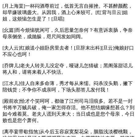
[月上海棠]一杯闷酒尊前过，低首无言自摧挫。不甚醉颜酡，
却早嫌玻璃盏大。从因我，酒上心来较可。[红背与旦云]姐
姐，这烦恼怎生是了！[旦唱]
[幺篇]而今烦恼犹闲可，久后思量怎奈何？有意诉衷肠，争奈
母亲侧坐，成抛躲，咫尺间发如间阔。
[夫人云]红娘送小姐卧房里去者！[旦辞末出科][旦云]俺娘好口
不应心也呵！
[乔牌儿]老夫人转关儿没定夺，哑谜儿怎猜破；黑阁落甜话儿
将人和，请将来着人不快活。
[江水儿]佳人自来多命薄，秀才每从来懦。闷杀没头鹅，撇下
陪钱货；不争你不成亲呵，下场头那答儿发付我！
[殿前欢]恰才个笑呵呵，都做了江州司马泪痕多。若不是一封
书将半万贼兵破，俺一家怎得存活。他不想结姻缘想甚么？到
如今难着莫。老夫人谎到天来大；当日成也是您个母亲，今日
败也是您个萧何。
[离亭宴带歇指煞]从今后玉容寂寞梨花朵，胭脂浅淡樱桃颗，