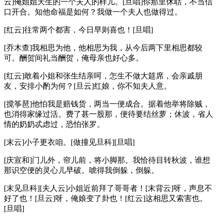
云]俺姐姐天生的一个夫人的样儿。[旦唱]你那里休聒，不当信
口开合。知他命福是如何？我做一个夫人也做得过。
[红云]往常两个都害，今日早则喜也！[旦唱]
[乔木查]我相思为他，他相思为我，从今后两下里相思都较
可。酬贺间礼当酬贺，俺母亲也好心多。
[红云]敢着小姐和张生结亲呵，怎生不做大筵席，会亲戚朋
友，安排小酌为何？[旦云]红娘，你不知夫人意。
[搅筝琶]他怕我是赔钱货，两当一便成合。据着他举将除贼，
也消得家缘过活。费了甚一股那，便待要结丝萝；休波，省人
情的奶奶忒虑过，恐怕张罗。
[末云]小子更衣咱。[做撞见旦科][旦唱]
[庆宣和]门儿外，帘儿前，将小脚那。我恰待目转秋波，谁想
那识空便的灵心儿早破。唬得我倒躲，倒躲。
[末见旦科][夫人云]小姐近前拜了哥哥者！[末背云]呀，声息不
好了也！[旦云]呀，俺娘变了卦也！[红云]这相思又索害也。
[旦唱]