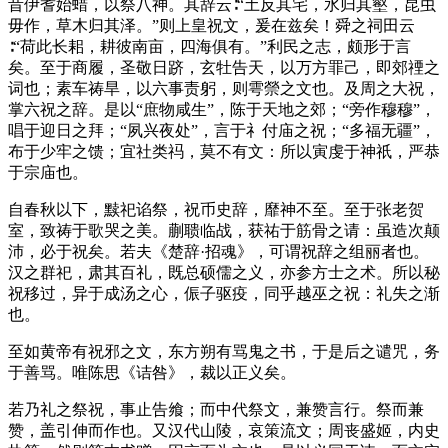
昔伊耆始蜡，以祭八神。其辞云∶“土反其宅，水归其壑，昆虫
毋作，草木归其泽。”则上皇祝文，爰在兹矣！舜之祠田云
∶“荷此长耜，耕彼南亩，四海俱有。”利民之志，颇形于言
矣。至于商履，圣敬日跻，玄牡告天，以万方罪己，即郊禋之
词也；素车祷旱，以六事责躬，则雩禜之文也。及周之大祝，
掌六祝之辞。是以“庶物咸生”，陈于天地之郊；“旁作穆穆”，
唱于迎日之拜；“夙兴夜处”，言于礻付庙之祝；“多福无疆”，
布于少牢之馈；宜社类祃，莫不有文：所以寅虔于神祇，严恭
于宗庙也。
自春秋以下，黩祀谄祭，祝币史辞，靡神不至。至于张老贺
室，致祷于歌哭之美。蒯聩临战，获祐于筋骨之请：虽造次颠
沛，必于祝矣。若夫《楚辞·招魂》，可谓祝辞之组丽者也。
汉之群祀，肃其百礼，既总硕儒之义，亦参方士之术。所以秘
祝移过，异于成汤之心，侲子驱疫，同乎越巫之祝：礼失之渐
也。
至如黄帝有祝邪之文，东方朔有骂鬼之书，于是后之谴咒，务
于善骂。唯陈思《诘咎》，裁以正义矣。
若乃礼之祭祝，事止告飨；而中代祭文，兼赞言行。祭而兼
赞，盖引伸而作也。又汉代山陵，哀策流文；周丧盛姬，内史