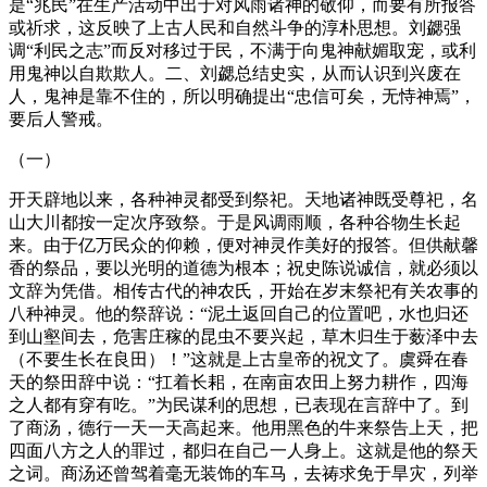
是“兆民”在生产活动中出于对风雨诸神的敬仰，而要有所报答
或祈求，这反映了上古人民和自然斗争的淳朴思想。刘勰强
调“利民之志”而反对移过于民，不满于向鬼神献媚取宠，或利
用鬼神以自欺欺人。二、刘勰总结史实，从而认识到兴废在
人，鬼神是靠不住的，所以明确提出“忠信可矣，无恃神焉”，
要后人警戒。
（一）
开天辟地以来，各种神灵都受到祭祀。天地诸神既受尊祀，名
山大川都按一定次序致祭。于是风调雨顺，各种谷物生长起
来。由于亿万民众的仰赖，便对神灵作美好的报答。但供献馨
香的祭品，要以光明的道德为根本；祝史陈说诚信，就必须以
文辞为凭借。相传古代的神农氏，开始在岁末祭祀有关农事的
八种神灵。他的祭辞说：“泥土返回自己的位置吧，水也归还
到山壑间去，危害庄稼的昆虫不要兴起，草木归生于薮泽中去
（不要生长在良田）！”这就是上古皇帝的祝文了。虞舜在春
天的祭田辞中说：“扛着长耜，在南亩农田上努力耕作，四海
之人都有穿有吃。”为民谋利的思想，已表现在言辞中了。到
了商汤，德行一天一天高起来。他用黑色的牛来祭告上天，把
四面八方之人的罪过，都归在自己一人身上。这就是他的祭天
之词。商汤还曾驾着毫无装饰的车马，去祷求免于旱灾，列举