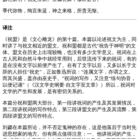
季代弥饰，绚言朱蓝，神之来格，所贵无惭。
译注
《祝盟》是《文心雕龙》的第十篇。本篇以论述祝文为主，同
时讲了与祝文相近的盟文。祝和盟都是古代“祝告于神明”的文
体。盟文在历史上出现较晚，也没有多少文学意义。祝词在上
古人民和自然斗争中就经常用到，后世流传下来的祝词，有的
是在没有文字以前便产生了。在有了文字以后，又多以长于文
辞的人担任“祝史”，正如鲁迅所说：“连属文字，亦谓之文。
而其兴盛，盖亦由巫史乎。”祝词的写作，又注意“练句协音，
以便记诵”（《汉文学史纲要·自文字至文章》）所以，祝词对
文学的产生和发展，是有密切关系的。
本篇分祝和盟两大部分。第一段讲祝词的产生及其发展情况，
第二段讲祝词的写作特点，第三段讲盟文的产生及其流弊，第
四段讲盟文的写作特点。
刘勰在本篇所论，并不否定鬼神的存在，这是他落后于当时先
进思想家的地方。但有两点值得注意：一、他讲祝词的产生，