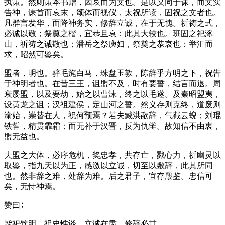
执策。然则策本书赠，因哀而为文也。是以义同于诔，而文实
告神，诔首而哀末，颂体而视仪，太祝所读，固祝之文者也。
凡群言发华，而降神务实，修辞立诚，在于无愧。祈祷之式，
必诚以敬；祭奠之楷，宜恭且哀：此其大较也。班固之祀涿
山，祈祷之诚敬也；潘岳之祭庾妇，祭奠之恭哀也：举汇而
求，昭然可鉴矣。
盟者，明也。骍毛旄白马，珠盘玉敦，陈辞乎方明之下，祝告
于神明者也。在昔三王，诅盟不及，时有要誓，结言而退。周
衰屡盟，以及要劫，始之以曹沫，终之以毛遂。及秦昭盟夷，
设黄龙之诅；汉祖建侯，定山河之誓。然义存则克终，道废则
渝始，崇替在人，祝何预焉？若夫臧洪歃辞，气截云蜺；刘琨
铁誓，精贯霏霜；而无补于汉晋，反为仇雠。故知信不由衷，
盟无益也。
夫盟之大体，必序危机，奖忠孝，共存亡，戮心力，祈幽灵以
取鉴，指九天以为正，感激以立诚，切至以敷辞，此其所同
也。然非辞之难，处辞为难。后之君子，宜存殷鉴。忠信可
矣，无恃神焉。
赞曰∶
毖祀钦明，祝史惟谈。立诚在肃，修辞必甘。