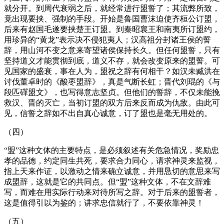
就分开。到周代衰弱之后，就经常进行盟誓了；其流弊所致，
竟出现要挟、强制的手段。开始是鲁国曹沫迫使齐桓公订盟，
后来有赵国毛遂要挟楚王订盟。到秦昭襄王和南夷所订盟约，
用珍异的“黄龙”表示决不侵犯夷人；汉高祖分封诸王侯的誓
辞，用山河不变之意来寄望诸侯保持长久。但任何盟誓，只有
坚持道义才能贯彻到底，道义不存，就会改变原来的盟誓。可
见国家的盛衰，事在人为，盟祝之辞有何相干？如汉未臧洪在
讨伐董卓时的《酸枣盟辞》，真是气断长虹；晋代刘琨的《与
段匹磾盟文》，也写得意志坚贞。但他们的誓辞，不仅未能挽
救汉、晋的灭亡，当初订盟的双方后来反而成为仇敌。由此可
见，信誓之辞如不出自真心诚意，订了盟也是毫无用处的。
（四）
“盟”这种文体的主要特点，是必须叙述有关危急情况，奖励忠
孝的品德，约定同生共死，要求合力同心，请求神灵来监视，
指上天来作证，以激动之情来确立诚意，并用恳切的意思来写
成盟辞，这就是它的共同点。但“盟”这种文体，不在文辞难
写，而难在用实际行动来对待所写之辞。对于后来的盟誓者，
这是值得引以为鉴的；讲求忠信就行了，不要依靠神灵！
（五）