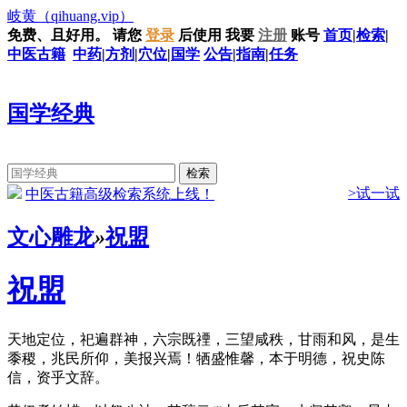
岐黄
（qihuang.vip）
免费、且好用。
请您
登录
后使用
我要
注册
账号
首页
|
检索
|
中医古籍
中药
|
方剂
|
穴位
|
国学
公告
|
指南
|
任务
国学经典
>试一试
中医古籍高级检索系统上线！
文心雕龙
»
祝盟
祝盟
天地定位，祀遍群神，六宗既禋，三望咸秩，甘雨和风，是生
黍稷，兆民所仰，美报兴焉！牺盛惟馨，本于明德，祝史陈
信，资乎文辞。