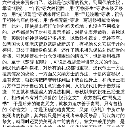
六种过失来责备自己。这就是他求雨的祝文。到周代的太祝，
掌管“顺祝”、“年祝”等六种祝辞，用“万物齐生”等话来祭天祭
地；用“光明普照”等话来拜迎日出；用“早起晚睡”等话，祝告
于祖孙合庙的祭祀；用“多福无疆”等话，写进祭祖献食的祷
辞；此外，即使是出师打仗时的祭天祭地，也没有不用祝文
的。这些都是为了对神灵表示虔诚，对祖先表示恭敬。春秋以
后，亵黩讨好神灵的祭祀多起来，以致祭礼祝文，无神不至。
如晋国大夫张老庆贺赵武建成新房子，有祝他长久安居于此的
祷词。卫公子蒯瞶身临战场，还作了请求祖先保佑勿伤筋骨的
祈祷。可见即使在十分仓促和困难的情况下，也是要用祝祷
的。至于《楚辞·招魂》，可说是祝辞最早讲究文采的作品。
到汉代的各种祭祀，对所有的礼仪都很重视。汉代帝王一方面
搜集儒家的议论，一方面又采纳方士的办法。于是内宫秘祝，
遇有灾变，就祝祷把降罪转移到臣下或百姓身上，和商汤王把
万方罪过归于自己的用意完全不同。又如汉代用侲子击鼓驱
疫，简直就和越巫骗人的说法相同。春秋以来的祝祀已经变质
了。相传黄帝有对白泽兽的“祝邪之文”，东方朔写过“骂鬼之
书”，于是后来的谴责咒文，就极力追求善于责骂。只有曹植
的《诰咎文》，才是正确的谴责咒文，又如《仪礼》中所讲祭
祀死者的祝辞，其内容只是告请死者来享受祭品；到汉魏时的
祭文，就同时还要赞美死者生前的言行。祭文中兼用赞辞，是