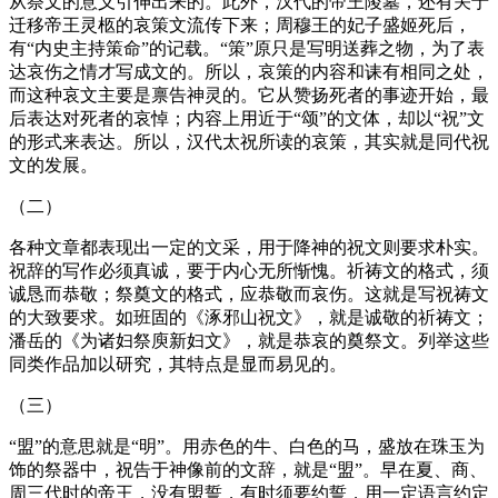
从祭文的意义引伸出来的。此外，汉代的帝王陵墓，还有关于
迁移帝王灵柩的哀策文流传下来；周穆王的妃子盛姬死后，
有“内史主持策命”的记载。“策”原只是写明送葬之物，为了表
达哀伤之情才写成文的。所以，哀策的内容和诔有相同之处，
而这种哀文主要是禀告神灵的。它从赞扬死者的事迹开始，最
后表达对死者的哀悼；内容上用近于“颂”的文体，却以“祝”文
的形式来表达。所以，汉代太祝所读的哀策，其实就是同代祝
文的发展。
（二）
各种文章都表现出一定的文采，用于降神的祝文则要求朴实。
祝辞的写作必须真诚，要于内心无所惭愧。祈祷文的格式，须
诚恳而恭敬；祭奠文的格式，应恭敬而哀伤。这就是写祝祷文
的大致要求。如班固的《涿邪山祝文》，就是诚敬的祈祷文；
潘岳的《为诸妇祭庾新妇文》，就是恭哀的奠祭文。列举这些
同类作品加以研究，其特点是显而易见的。
（三）
“盟”的意思就是“明”。用赤色的牛、白色的马，盛放在珠玉为
饰的祭器中，祝告于神像前的文辞，就是“盟”。早在夏、商、
周三代时的帝王，没有盟誓，有时须要约誓，用一定语言约定