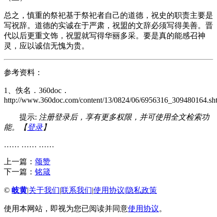
总之，慎重的祭祀基于祭祀者自己的道德，祝史的职责主要是
写祝辞。道德的实诚在于严肃，祝盟的文辞必须写得美善。晋
代以后更重文饰，祝盟就写得华丽多采。要是真的能感召神
灵，应以诚信无愧为贵。
参考资料：
1、佚名．360doc．
http://www.360doc.com/content/13/0824/06/6956316_309480164.sh
提示:
注册登录后，享有更多权限，并可使用全文检索功
能。【
登录
】
…… …… ……
上一篇：
颂赞
下一篇：
铭箴
©
岐黄
|
关于我们
|
联系我们
|
使用协议
|
隐私政策
使用本网站，即视为您已阅读并同意
使用协议
。