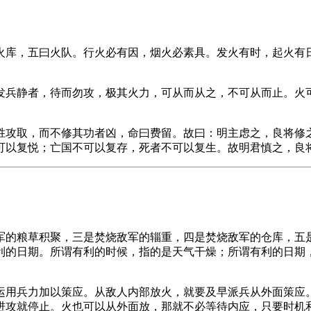
火库，五曰火队。行火必有因，烟火必素具。发火有时，起火有
发兵静者，待而勿攻，极其火力，可从而从之，不可从而止。火
胜攻取，而不修其功者凶，命曰费留。故曰：明主虑之，良将修
可以复悦；亡国不可以复存，死者不可以复生。故明君慎之，良
军的粮草积聚，三是焚烧敌军的辎重，四是焚烧敌军的仓库，五
日期。所谓有利的时候，指的是天气干燥；所谓有利的日期，指月
运用兵力加以策应。从敌人内部放火，就要及早派兵从外面策应
进攻就停止。火也可以从外面放，那就不必等待内应，只要时机