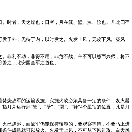
日。时者，天之燥也；日者，月在箕、壁、翼、轸也。凡此四宿
可发于外，无待于内，以时发之。火发上风，无攻下风。昼风
之。非利不动，非得不用，非危不战。主不可以怒而兴师，将不
将警之，此安国全军之道也。
是焚烧敌军的运输设施。实施火攻必须具备一定的条件，发火器
亮运行到“箕”、“壁”、“翼”、“轸”4个星宿的位置，凡是月
。火已烧起，而敌军仍能保持镇静的，要观察等待，不要马上进
和条件成熟就可以放火。火发于上风，不可从下风进攻。白天风