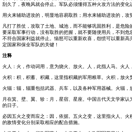
刮久了，夜晚风就会停止。军队必须懂得五种火攻方法的变化
用火来辅助进攻的，明显地容易取胜；用水来辅助进攻的，攻
凡打了胜仗，攻取了土地、城池，而不能够巩固胜利，是危险
要采取军事行动，没有取胜的把握，就不要随便用兵，不到危
不符合国家利益就停止。恼怒可以重新欢喜，怨愤可以重新高
定国家和保全军队的关键！
注释
火人：火，作动词用，意为烧火、放火。人，此指人马。火人
火积：积，积蓄、积藏，这里指积藏的军用粮草。火积，放火
火辎：辎，辎重包括武器、兵车，以及各种军用器械。火辎，
月在箕、壁、翼、轸：月，星宿、星座。中国古代天文学家认
的日子。
必因五火之变而应之：因，依据。五火之变，这里指火人、火
的敌情变化分别采取相应的配合措施。