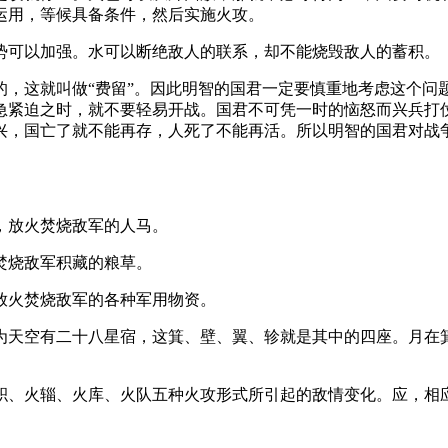
运用，等候具备条件，然后实施火攻。
势可以加强。水可以断绝敌人的联系，却不能烧毁敌人的蓄积。
的，这就叫做“费留”。因此明智的国君一定要慎重地考虑这个问
急紧迫之时，就不要轻易开战。国君不可凭一时的恼怒而兴兵打
兴，国亡了就不能再存，人死了不能再活。所以明智的国君对战
，放火焚烧敌军的人马。
焚烧敌军积藏的粮草。
放火焚烧敌军的各种军用物资。
为天空有二十八星宿，这箕、壁、翼、轸就是其中的四座。月在
积、火辎、火库、火队五种火攻形式所引起的敌情变化。应，相