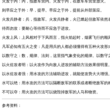
火发于内：内，指敌军营内。火发于内，在敌军军营里放火。
则早应之于外：早，提早。早应之于外，提前从外部策应。
火发兵静者：兵，指敌军。火发兵静者，火已燃起但敌军依然
待而勿攻：要耐心等待而不应急于进攻。
火发上风：上风相对于下风而言，指火焰起时，烟雾飞行的顺
凡军必知有五火之变：凡是用兵的人都必须懂得有五种火攻形
以数守之：数，规律、法则，这里指气象变化的规律。以数守
以火佐攻者明：以火攻作为向敌人进攻的辅助方法效果很明显
以水佐攻者强：用水攻的方法辅助进攻，就能使攻势大大增强
水可以绝：用水攻的方法可以隔断敌军的联系或者断绝敌军的
不可以夺：用火攻的方法可以烧毁掉敌军的人马和物资。
参考资料：