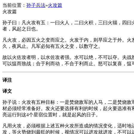
当前位置：
孙子兵法
»
火攻篇
火攻篇
孙子曰：凡火攻有五：一曰火人，二曰火积，三曰火辎，四曰
者，风起之日也。
凡火攻，必因五火之变而应之。火发于内，则早应之于外。火
久，夜风止。凡军必知有五火之变，以数守之。
故以火佐攻者明，以水佐攻者强。水可以绝，不可以夺。夫战
可以愠而致战；合于利而动，不合于利而止。怒可以复喜，愠
译注
译文
孙子说：火攻有五种目标：一是焚烧敌军的人马，二是焚烧敌
材必须经常准备好。发火还要选择有利的时候，起火要选准有利的
亮运行到这4个星宿位置时，就是起风的日子。
凡用火攻，必须根据上述五种火攻所造成的情况变化，适时地
攻，等火势烧到最旺的时候，视情况可以进攻就进攻，不可以