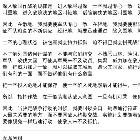
深入敌国作战的规律是：进入敌境越深，士卒就越专心一致，
叫重地；进入敌境浅的地区叫轻地；后险前狭的地区叫围地；
因此，在散地，我就要使军队专心一致；在轻地，我就要使部
证军队粮食的不断供应；经纪地，就要迅速通过；陷入围地，
士卒的心理状态，被包围就会协力抵御，迫不得已就会拼死战
不了解列国诸侯计谋的，不能与它们结交；不熟悉山林、险阻
军队，攻伐大国，可使其军民来不及动员、集聚；威力加在敌
量，把威力加之于敌，就可以拔取其城邑，毁灭其国家。施行
们有利的一面，而不告诉他们有什么危害。
把士卒投入危地才能保存，使士卒陷入死地然后才能得生。士
所以，指挥作战，在于假装顺从敌人意图，一旦有机可乘，便
因此，当决定战争行动的时候，就要封锁关口，销毁通行符证
人最关紧要的地方，而不要同敌人约期交战。实施计划要随着
要像脱兔一样迅速行动，使敌人来不及抵抗。
参考资料：