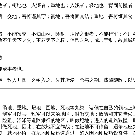
达者，衢地也；入深者，重地也；入浅者，轻地也；背固前隘者
后；交地，吾将谨其守；衢地，吾将固其结；重地，吾将继其食
者，不能预交；不知山林、险阻、沮泽之形者，不能行军；不用
故不争天下之交，不养天下之权，信己之私，威加于敌，故其城
败。
能成事者也。
事。敌人开阖，必亟入之。先其所爱，微与之期。践墨随敌，以
、衢地、重地、圮地、围地、死地等九类。诸侯在自己的领地上
；我军可以去，敌军可以来的地区，叫做交地；敌我和其它诸侯
、险阻、沼泽等道路难行的地区，叫做圮地；进入的道路狭隘，
叫做死地。因此，在散地不宜作战；在轻地不可停留；遇争地应
资，就地补给；在圮地则应迅速通过；陷入围地则应巧设奇谋；