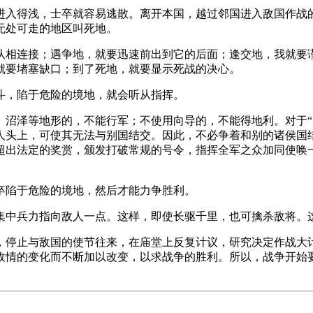
进入得浅，士卒就容易逃散。离开本国，越过邻国进入敌国作战
无处可走的地区叫死地。
队相连接；遇争地，就要迅速前出到它的后面；逢交地，我就要
就要堵塞缺口；到了死地，就要显示死战的决心。
斗，陷于危险的境地，就会听从指挥。
、沼泽等地形的，不能行军；不使用向导的，不能得地利。对于“
人头上，可使其无法与别国结交。因此，不必争着和别的诸侯国
超出法定的奖赏，颁发打破常规的号令，指挥全军之众加同使唤
卒陷于危险的境地，然后才能力争胜利。
集中兵力指向敌人一点。这样，即使长驱千里，也可擒杀敌将。
，停止与敌国的使节往来，在庙堂上反复计议，研究决定作战大
敌情的变化而不断加以改变，以求战争的胜利。所以，战争开始