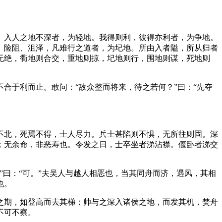
。入人之地不深者，为轻地。我得则利，彼得亦利者，为争地。
、险阻、沮泽，凡难行之道者，为圮地。所由入者隘，所从归者
无绝，衢地则合交，重地则掠，圮地则行，围地则谋，死地则
合于利而止。敢问：“敌众整而将来，待之若何？”曰：“先夺
不北，死焉不得，士人尽力。兵士甚陷则不惧，无所往则固。深
；无余命，非恶寿也。令发之日，士卒坐者涕沾襟。偃卧者涕交
曰：“可。”夫吴人与越人相恶也，当其同舟而济，遇风，其相
也。
之期，如登高而去其梯；帅与之深入诸侯之地，而发其机，焚舟
不可不察。