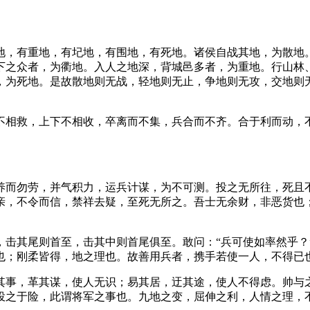
地，有重地，有圮地，有围地，有死地。诸侯自战其地，为散地
下之众者，为衢地。入人之地深，背城邑多者，为重地。行山林
，为死地。是故散地则无战，轻地则无止，争地则无攻，交地则
相救，上下不相收，卒离而不集，兵合而不齐。合于利而动，不
养而勿劳，并气积力，运兵计谋，为不可测。投之无所往，死且
亲，不令而信，禁祥去疑，至死无所之。吾士无余财，非恶货也
击其尾则首至，击其中则首尾俱至。敢问：“兵可使如率然乎？”
也；刚柔皆得，地之理也。故善用兵者，携手若使一人，不得已
其事，革其谋，使人无识；易其居，迂其途，使人不得虑。帅与
投之于险，此谓将军之事也。九地之变，屈伸之利，人情之理，