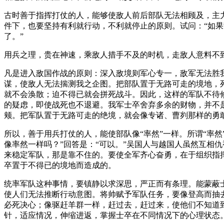
古时善于指挥打仗的人，能够使敌人前后部队无法相顾及，主
件下，也要坚持有利就行动，不利就停止的原则。试问：“如果
了。”
用兵之理，贵在神速，乘敌人措手不及的时机，走敌人意料不
凡是进入敌国作战的原则：深入敌境则军心专一，敌军无法胜
谋，使敌人无法揣测我之企图。把部队置于无路可走的境地，
就不会涣散；迫不得已就会拼死战斗。因此，这样的军队不待
的疑虑，即使战死也不退避。我军士卒舍弃多余的财物，并不
颊。把军队置于无路可走的绝境，就会像专诸、曹刿那样的勇
所以，善于用兵打仗的人，能使部队像“率然”一样。所谓“率
像率然一样吗？”回答是：“可以。”吴国人与越国人虽然互相
来稳定军队，那是靠不住的。要使全军齐心奋勇，在于组织指
卒置于不得已的境地而造成的。
统率军队这种事情，要镇静以求深思，严正而有条理。能蒙蔽
使人们无法推断行动意图。将帅赋予军队任务，要像登高而抽
必死决心；像驱赶羊群一样，赶过去，赶过来，使他们不知道
针，适应情况，伸缩进返，掌握士卒在不同情况下的心理状态