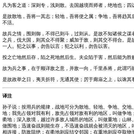
凡为客之道：深则专，浅则散。去国越境而师者，绝地也；四
是故散地，吾将一其志；轻地，吾将使之属；争地，吾将趋其
不活。
故兵之情，围则御，不得已则斗，过则从。是故不知诸侯之谋
之兵，伐大国，则其众不得聚；威加于敌，则其交不得合。是
一人。犯之以事，勿告以言；犯之以利，勿告以害。
投之亡地然后存，陷之死地然后生。夫众陷于害，然后能为胜
故为兵之事，在于顺详敌之意，并敌一向，千里杀将，此谓巧
是故政举之日，夷关折符，无通其使；厉于廊庙之上，以诛其
译注
孙子说：按用兵的规律，战地可分为散地、轻地、争地、交地
地；我先占领对我有利，敌先占领对敌有利的地区，叫做争地
衢地；深入敌境，越过许多敌人城邑的地区，叫做重地；山林
做围地；迅速奋战则能生存，不迅速奋战就会被消灭的地区，
相连接，防敌阻绝；在衢地则应结交邻国；在重地则应夺取物