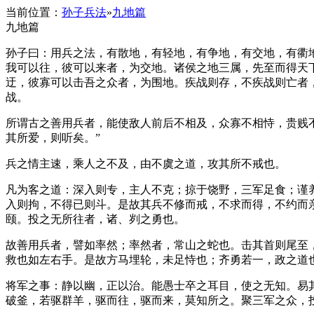
当前位置：
孙子兵法
»
九地篇
九地篇
孙子曰：用兵之法，有散地，有轻地，有争地，有交地，有衢
我可以往，彼可以来者，为交地。诸侯之地三属，先至而得天
迂，彼寡可以击吾之众者，为围地。疾战则存，不疾战则亡者
战。
所谓古之善用兵者，能使敌人前后不相及，众寡不相恃，贵贱不
其所爱，则听矣。”
兵之情主速，乘人之不及，由不虞之道，攻其所不戒也。
凡为客之道：深入则专，主人不克；掠于饶野，三军足食；谨
入则拘，不得已则斗。是故其兵不修而戒，不求而得，不约而
颐。投之无所往者，诸、刿之勇也。
故善用兵者，譬如率然；率然者，常山之蛇也。击其首则尾至，
救也如左右手。是故方马埋轮，未足恃也；齐勇若一，政之道
将军之事：静以幽，正以治。能愚士卒之耳目，使之无知。易
破釜，若驱群羊，驱而往，驱而来，莫知所之。聚三军之众，