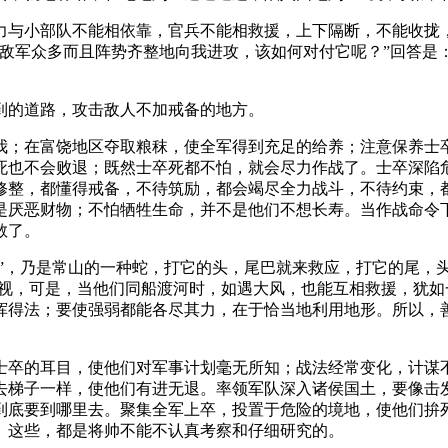
力与小部队不能相依靠，官兵不能相救援，上下隔断，不能收拢
敌军众多而且阵势齐整地向我进攻，该如何对付它呢？”回答是
到的道路，攻击敌人不加戒备的地方。
我；在富饶地区夺取粮秣，使全军得到充足的给养；注意保养士
死也不会败退；既然士卒死都不怕，就会尽力作战了。士卒深陷
修整，都懂得戒备，不待筑励，都会竭尽全力战斗，不待约束，
是厌恶财物；不怕牺牲生命，并不是他们不想长寿。当作战命令
敢了。
然”，乃是常山的一种蛇，打它的头，尾巴就来救应，打它的尾，
仇视，可是，当他们同船渡河时，如遇大风，也能互相救援，犹
挥得法；要使强弱都能各尽其力，在于恰当地利用地形。所以，
士卒的耳目，使他们对军事计划毫无所知；战法经常变化，计谋
去梯子一样，使他们有进无退。率领军队深入诸侯国土，要像击
到底要到哪里去。聚集全军上卒，投置于危险的境地，使他们拚
。这些，都是将帅不能不认真考察和仔细研究的。