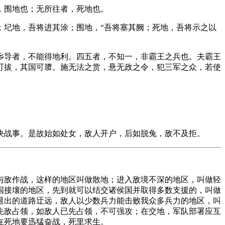
，围地也；无所往者，死地也。
；圮地，吾将进其涂；围地，“吾将塞其阙；死地，吾将示之以
乡导者，不能得地利。四五者，不知一，非霸王之兵也。夫霸王
可拔，其国可隳。施无法之赏，悬无政之令，犯三军之众，若使
决战事。是故始如处女，敌人开户，后如脱兔，敌不及拒。
与敌作战，这样的地区叫做散地；进入敌境不深的地区，叫做轻
国接壤的地区，先到就可以结交诸侯国并取得多数支援的，叫做
退出的道路迂远，敌人以少数兵力能击败我众多兵力的地区，叫
先敌占领，如敌人已先占领，不可强攻；在交地，军队部署应互
在死地要迅猛奋战，死里求生。