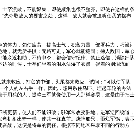
，士卒溃散，不能聚集，即使聚集也很不整齐。即使在这样的条
：“先夺取敌人的要害之处，这样，敌人就会被迫听任我的摆布
卒的体力，勿使疲劳，提高士气，积蓄力量；部署兵力，巧设计
危地，就无所畏惧；无路可走，军心就能稳固；拂人敌国，军心
都能亲近相助，不待申令，都会信守纪律。禁止迷信，消除部队
下达的时候，士卒们坐着的泪水沾湿了衣襟，躺着的则泪流面
头就来救应，打它的中部，头尾都来救应。试问：“可以使军队
如一个人的左右手一样。因此，想用系住马匹、埋起车轮的办法
善于用兵的人，提挚三军就像使用一人那样容易，这是由于把士
不断更新，使人们不能识破；驻军常改变驻地，进军迂回绕道，
发弯机射出箭一样，使其一往直前。烧掉船只，砸烂军锅，表示
死奋战，这便是将军的责任。根据不同地区采取不同的行动方