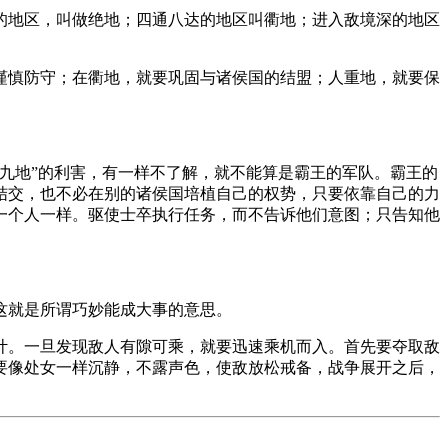
的地区，叫做绝地；四通八达的地区叫衢地；进入敌境深的地区
谨慎防守；在衢地，就要巩固与诸侯国的结盟；人重地，就要保
九地”的利害，有一样不了解，就不能算是霸王的军队。霸王的
结交，也不必在别的诸侯国培植自己的权势，只要依靠自己的力
一个人一样。驱使士卒执行任务，而不告诉他们意图；只告知他
这就是所谓巧妙能成大事的意思。
计。一旦发现敌人有隙可乘，就要迅速乘机而入。首先要夺取敌
要像处女一样沉静，不露声色，使敌放松戒备，战争展开之后，