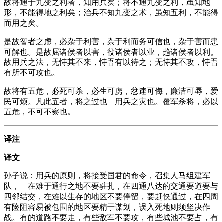
故将通于九变之利者，知用兵矣；将不通九变之利，虽知地
形，不能得地之利矣；治兵不知九变之术，虽知五利，不能得
而用之矣。
是故智者之虑，必杂于利害，杂于利而务可信也，杂于害而患
可解也。是故屈诸侯者以害，役诸侯者以业，趋诸侯者以利。
故用兵之法，无恃其不来，恃吾有以待之；无恃其不攻，恃吾
有所不可攻也。
故将有五危，必死可杀，必生可虏，忿速可侮，廉洁可辱，爱
民可烦。凡此五者，将之过也，用兵之灾也。覆军杀将，必以
五危，不可不察也。
译注
译文
孙子说：用兵的原则，将接受国君的命令，召集人马组建军
队， 在难于通行之地不要驻扎，在四通八达的交通要道要与
四邻结交，在难以生存的地区不要停留，要赶快通过，在四周
有险阻容易被包围的地区要精于谋划，误入死地则须坚决作
战。有的道路不要走，有些敌军不要攻，有些城池不要占，有