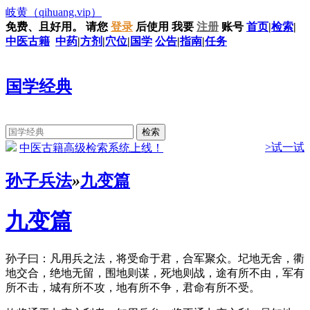
岐黄
（qihuang.vip）
免费、且好用。
请您
登录
后使用
我要
注册
账号
首页
|
检索
|
中医古籍
中药
|
方剂
|
穴位
|
国学
公告
|
指南
|
任务
国学经典
>试一试
中医古籍高级检索系统上线！
孙子兵法
»
九变篇
九变篇
孙子曰：凡用兵之法，将受命于君，合军聚众。圮地无舍，衢
地交合，绝地无留，围地则谋，死地则战，途有所不由，军有
所不击，城有所不攻，地有所不争，君命有所不受。