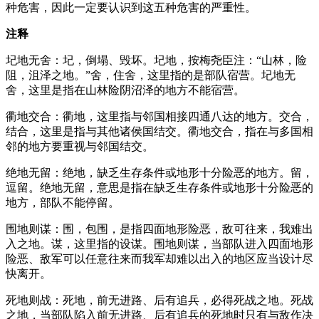
种危害，因此一定要认识到这五种危害的严重性。
注释
圮地无舍：圮，倒塌、毁坏。圮地，按梅尧臣注：“山林，险
阻，沮泽之地。”舍，住舍，这里指的是部队宿营。圮地无
舍，这里是指在山林险阴沼泽的地方不能宿营。
衢地交合：衢地，这里指与邻国相接四通八达的地方。交合，
结合，这里是指与其他诸侯国结交。衢地交合，指在与多国相
邻的地方要重视与邻国结交。
绝地无留：绝地，缺乏生存条件或地形十分险恶的地方。留，
逗留。绝地无留，意思是指在缺乏生存条件或地形十分险恶的
地方，部队不能停留。
围地则谋：围，包围，是指四面地形险恶，敌可往来，我难出
入之地。谋，这里指的设谋。围地则谋，当部队进入四面地形
险恶、敌军可以任意往来而我军却难以出入的地区应当设计尽
快离开。
死地则战：死地，前无进路、后有追兵，必得死战之地。死战
之地，当部队陷入前无进路、后有追兵的死地时只有与敌作决