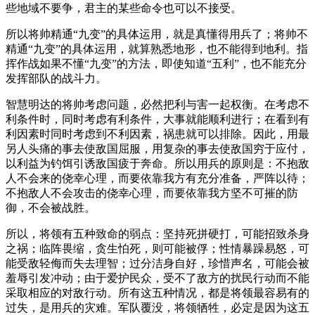
些地域不要争，君主的某些命令也可以不接受。
所以将帅精通“九变”的具体运用，就是真懂得用兵了；将帅不
精通“九变”的具体运用，就算熟悉地形，也不能得到地利。指
挥作战如果不懂“九变”的方法，即使知道“五利”，也不能充分
发挥部队的战斗力。
智慧明达的将帅考虑问题，必然把利与害一起权衡。在考虑不
利条件时，同时考虑有利条件，大事就能顺利进行；在看到有
利因素时同时考虑到不利因素，祸患就可以排除。因此，用最
另人头痛的事去使敌国屈服，用复杂的事去使敌国穷于应付，
以利益为钓饵引诱敌国疲于奔命。所以用兵的原则是：不抱敌
人不会来的侥幸心理，而要依靠我方有充分准备，严阵以待；
不抱敌人不会攻击的侥幸心理，而要依靠我方坚不可摧的防
御，不会被战胜。
所以，将领有五种致命的弱点：坚持死拼硬打，可能招致杀身
之祸；临阵畏缩，贪生怕死，则可能被俘；性情暴躁易怒，可
能受敌轻侮而失去理智；过分洁身自好，珍惜声名，可能会被
羞辱引发冲动；由于爱护民众，受不了敌方的扰民行动而不能
采取相应的对敌行动。所有这五种情况，都是将领最容易有的
过失，是用兵的灾难。军队覆没，将领牺牲，必定是因为这五