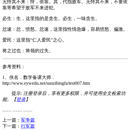
无恃其不来：恃，依靠。其，代指敌军。无恃其不来，不要依
靠寄希望于敌军不来进犯。
必生：生，这里指的是贪生。必生，一味贪生。
忿速：忿，愤怒。忿速，这里指性情急爆，容易愤怒、偏激。
爱民：这里指“仁人爱民”之心。
将之过也：将领的过失。
参考资料：
1、佚名．数学备课大师．
http://www.eywedu.net/sunzibingfa/test007.htm
提示:
注册登录后，享有更多权限，并可使用全文检索功
能。【
登录
】
…… …… ……
上一篇：
军争篇
下一篇：
行军篇