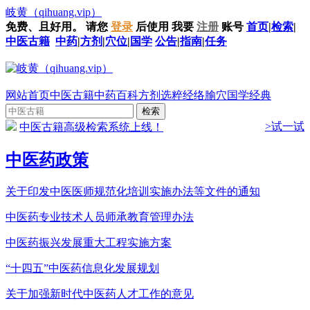
岐黄
（qihuang.vip）
免费、且好用。
请您
登录
后使用
我要
注册
账号
首页
|
检索
|
中医古籍
中药
|
方剂
|
穴位
|
国学
公告
|
指南
|
任务
网站首页
中医古籍
中药百科
方剂选粹
经络腧穴
国学经典
>试一试
中医古籍高级检索系统上线！
中医药政策
关于印发中医医师规范化培训实施办法等文件的通知
中医药专业技术人员师承教育管理办法
中医药振兴发展重大工程实施方案
“十四五”中医药信息化发展规划
关于加强新时代中医药人才工作的意见