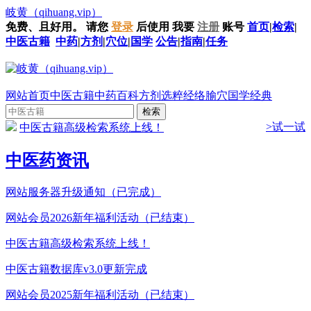
岐黄
（qihuang.vip）
免费、且好用。
请您
登录
后使用
我要
注册
账号
首页
|
检索
|
中医古籍
中药
|
方剂
|
穴位
|
国学
公告
|
指南
|
任务
网站首页
中医古籍
中药百科
方剂选粹
经络腧穴
国学经典
>试一试
中医古籍高级检索系统上线！
中医药资讯
网站服务器升级通知（已完成）
网站会员2026新年福利活动（已结束）
中医古籍高级检索系统上线！
中医古籍数据库v3.0更新完成
网站会员2025新年福利活动（已结束）