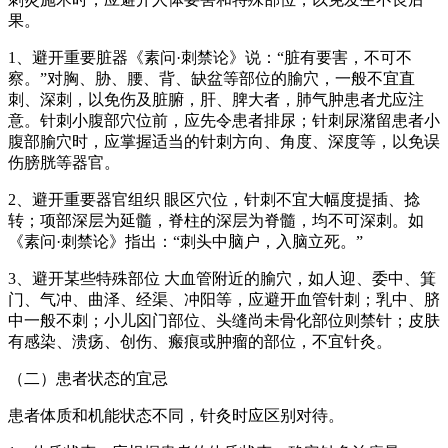
果。
1、避开重要脏器《素问·刺禁论》说：“脏有要害，不可不
察。”对胸、胁、腰、背、缺盆等部位的腧穴，一般不宜直
刺、深刺，以免伤及脏腑，肝、脾大者，肺气肿患者尤应注
意。针刺小腹部穴位前，应先令患者排尿；针刺尿潴留患者小
腹部腧穴时，应掌握适当的针刺方向、角度、深度等，以免误
伤膀胱等器官。
2、避开重要器官组织 眼区穴位，针刺不宜大幅度提插、捻
转；项部深层为延髓，脊柱的深层为脊髓，均不可深刺。如
《素问·刺禁论》指出：“刺头中脑户，入脑立死。”
3、避开某些特殊部位 大血管附近的腧穴，如人迎、委中、箕
门、气冲、曲泽、经渠、冲阳等，应避开血管针刺；乳中、脐
中一般不刺；小儿囟门部位、头缝尚未骨化部位则禁针；皮肤
有感染、溃疡、创伤、瘢痕或肿瘤的部位，不宜针灸。
（二）患者状态的宜忌
患者体质和机能状态不同，针灸时应区别对待。