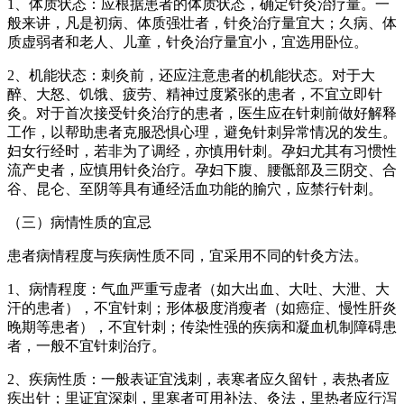
1、体质状态：应根据患者的体质状态，确定针灸治疗量。一
般来讲，凡是初病、体质强壮者，针灸治疗量宜大；久病、体
质虚弱者和老人、儿童，针灸治疗量宜小，宜选用卧位。
2、机能状态：刺灸前，还应注意患者的机能状态。对于大
醉、大怒、饥饿、疲劳、精神过度紧张的患者，不宜立即针
灸。对于首次接受针灸治疗的患者，医生应在针刺前做好解释
工作，以帮助患者克服恐惧心理，避免针刺异常情况的发生。
妇女行经时，若非为了调经，亦慎用针刺。孕妇尤其有习惯性
流产史者，应慎用针灸治疗。孕妇下腹、腰骶部及三阴交、合
谷、昆仑、至阴等具有通经活血功能的腧穴，应禁行针刺。
（三）病情性质的宜忌
患者病情程度与疾病性质不同，宜采用不同的针灸方法。
1、病情程度：气血严重亏虚者（如大出血、大吐、大泄、大
汗的患者），不宜针刺；形体极度消瘦者（如癌症、慢性肝炎
晚期等患者），不宜针刺；传染性强的疾病和凝血机制障碍患
者，一般不宜针刺治疗。
2、疾病性质：一般表证宜浅刺，表寒者应久留针，表热者应
疾出针；里证宜深刺，里寒者可用补法、灸法，里热者应行泻