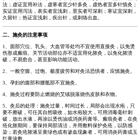
法；虚证宜用补法，虚寒者宜少针多灸，虚热者宜多针慎灸；
实证宜用泻法，表实者宜浅刺，里实者可深刺；寒证宜深刺，
久留针；热证宜浅刺，疾出针，或刺络出血。
二、施灸的注意事项
1、面部穴位、乳头、大血管等处均不宜使用直接灸，以免烫
伤形成瘢痕。关节活动部位亦不适宜用化脓灸，以免化脓溃
破，不易愈合，甚至影响功能活动。
2、一般空腹、过饱、极度疲劳和对灸法恐惧者，应慎施灸。
3、孕妇的腹部和腰骶部不宜施灸。
4、施灸过程要防止燃烧的艾绒脱落烧伤皮肤和衣物。
5、灸后的处理：施灸过量，时间过长，局部会出现水疱，只
要不擦破，可任其自然吸收，如水疱较大，可用消毒毫针刺
破，放出水液，再涂以烫伤油或消炎药膏等。瘢痕灸者，在灸
疮化脓期间，要保持局部清洁，并用敷料保护灸疮，以防感
染；若灸疮脓液呈黄绿色或有渗血现象者，可用消炎药膏或玉
红膏涂敷。