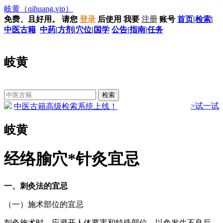
岐黄
（qihuang.vip）
免费、且好用。
请您
登录
后使用
我要
注册
账号
首页
|
检索
|
中医古籍
中药
|
方剂
|
穴位
|
国学
公告
|
指南
|
任务
岐黄
>试一试
中医古籍高级检索系统上线！
岐黄
经络腧穴*针灸宜忌
一、刺灸法的宜忌
（一）施术部位的宜忌
刺灸施术时，应避开人体要害和特殊部位，以免发生不良后