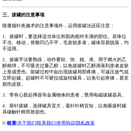
三、拔罐的注意事项
除遵循针灸施术的注意事项外，运用拔罐法还应注意：
1、拔罐时，要选择适当体位和肌肉相对丰满的部位。若体位
不当、移动，骨骼凹凸不平，毛发较多者，罐体容易脱落，均
不适用。
2、拔罐手法要熟练，动作要轻、快、稳、准。用于燃火的乙
醇棉球，不可吸含过量乙醇，以免拔罐时乙醇滴落到患者皮肤
上形成烫伤。留罐过程中如出现拔罐局部疼痛，可减压放气或
立即起罐。起罐时不可硬拉或旋转罐具，以免引起疼痛，甚至
损伤皮肤。
3、带有心脏起搏器等金属物体的患者，禁用电磁拔罐器具。
4、留针拔罐，选择罐具宜大，毫针针柄宜短，以免吸拔时罐
具碰触针柄而致损伤。
©
岐黄
|
关于我们
|
联系我们
|
使用协议
|
隐私政策