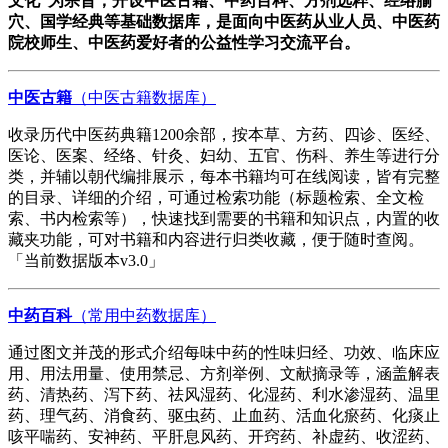
文化”为宗旨，开设中医古籍、中药百科、方剂选粹、经络腧
穴、国学经典等基础数据库，是面向中医药从业人员、中医药
院校师生、中医药爱好者的公益性学习交流平台。
中医古籍
（中医古籍数据库）
收录历代中医药典籍1200余部，按本草、方药、四诊、医经、
医论、医案、经络、针灸、妇幼、五官、伤科、养生等进行分
类，并辅以朝代编排展示，每本书籍均可在线阅读，皆有完整
的目录、详细的介绍，可通过检索功能（标题检索、全文检
索、书内检索等），快速找到需要的书籍和知识点，内置的收
藏夹功能，可对书籍和内容进行归类收藏，便于随时查阅。
「当前数据版本v3.0」
中药百科
（常用中药数据库）
通过图文并茂的形式介绍每味中药的性味归经、功效、临床应
用、用法用量、使用禁忌、方剂举例、文献摘录等，涵盖解表
药、清热药、泻下药、祛风湿药、化湿药、利水渗湿药、温里
药、理气药、消食药、驱虫药、止血药、活血化瘀药、化痰止
咳平喘药、安神药、平肝息风药、开窍药、补虚药、收涩药、