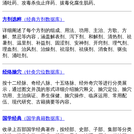
涌吐药、攻毒杀虫止痒药、拔毒化腐生肌药。
方剂选粹
（经典方剂数据库）
详细阐述了每个方剂的组成、用法、功用、主治、方歌、方
解、禁忌等内容，涵盖解表剂、泻下剂、和解剂、清热剂、祛
暑剂、温里剂、补益剂、固涩剂、安神剂、开窍剂、理气剂、
理血剂、治风剂、治燥剂、祛湿剂、祛痰剂、消食剂、驱虫
剂、涌吐剂。
经络腧穴
（针灸穴位数据库）
按十二经脉、奇经八脉、十五络脉、经外奇穴等进行分类展
示，通过图文并茂的形式详细介绍腧穴释义、腧穴定位、腧穴
功用、主治病证、养生保健、腧穴操作、临床运用、常用配
伍、现代研究、古籍摘要等内容。
国学经典
（国学典籍数据库）
收录上百部国学经典著作，按经部、史部、子部、集部等分类