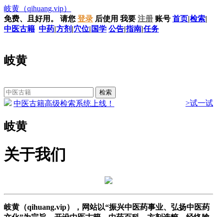
岐黄
（qihuang.vip）
免费、且好用。
请您
登录
后使用
我要
注册
账号
首页
|
检索
|
中医古籍
中药
|
方剂
|
穴位
|
国学
公告
|
指南
|
任务
岐黄
>试一试
中医古籍高级检索系统上线！
岐黄
关于我们
岐黄（qihuang.vip），网站以“振兴中医药事业、弘扬中医药