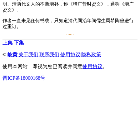
明、清两代文人的不断增补，称《增广昔时贤文》，通称《增广
贤文》。
作者一直未见任何书载，只知道清代同治年间儒生周希陶曾进行
过重订。
......
上集
下集
©
岐黄
|
关于我们
|
联系我们
|
使用协议
|
隐私政策
使用本网站，即视为您已阅读并同意
使用协议
。
晋ICP备18000168号