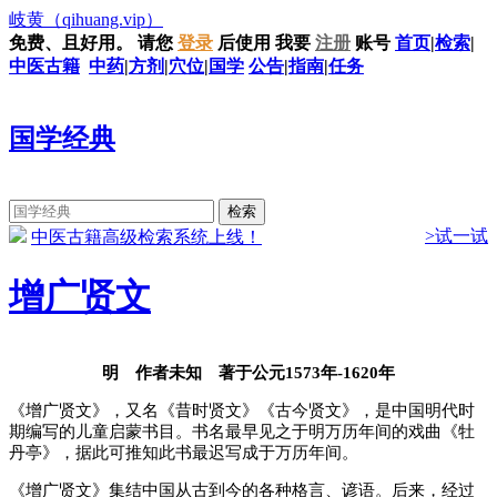
岐黄
（qihuang.vip）
免费、且好用。
请您
登录
后使用
我要
注册
账号
首页
|
检索
|
中医古籍
中药
|
方剂
|
穴位
|
国学
公告
|
指南
|
任务
国学经典
>试一试
中医古籍高级检索系统上线！
增广贤文
明 作者未知 著于公元1573年-1620年
《增广贤文》，又名《昔时贤文》《古今贤文》，是中国明代时
期编写的儿童启蒙书目。书名最早见之于明万历年间的戏曲《牡
丹亭》，据此可推知此书最迟写成于万历年间。
《增广贤文》集结中国从古到今的各种格言、谚语。后来，经过