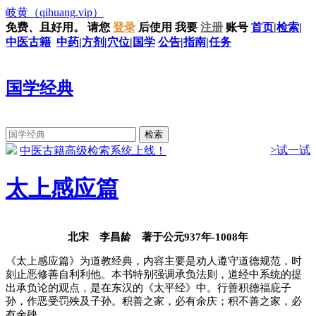
岐黄
（qihuang.vip）
免费、且好用。
请您
登录
后使用
我要
注册
账号
首页
|
检索
|
中医古籍
中药
|
方剂
|
穴位
|
国学
公告
|
指南
|
任务
国学经典
>试一试
中医古籍高级检索系统上线！
太上感应篇
北宋 李昌龄 著于公元937年-1008年
《太上感应篇》为道教经典，内容主要是劝人遵守道德规范，时
刻止恶修善自利利他。本书特别强调承负法则，道经中系统的提
出承负论的观点，是在东汉的《太平经》中。行善积德福庇子
孙，作恶受罚殃及子孙。积善之家，必有余庆；积不善之家，必
有余殃。