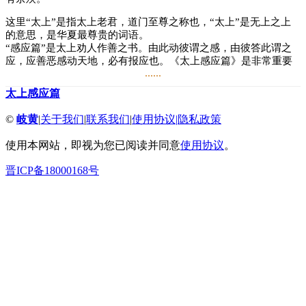
这里“太上”是指太上老君，道门至尊之称也，“太上”是无上之上
的意思，是华夏最尊贵的词语。
“感应篇”是太上劝人作善之书。由此动彼谓之感，由彼答此谓之
应，应善恶感动天地，必有报应也。《太上感应篇》是非常重要
......
的一篇文章，被誉为“古今第一善书”。上至朝廷，下至民间，刊
印传播者众多，到明清时期达到高峰。旨在劝善，简称《感应
太上感应篇
篇》，作者不详，内容融合了较多的传统民族思想，树立了人在
世上的正确形象，许多内容至今仍然具有积极意义。
©
岐黄
|
关于我们
|
联系我们
|
使用协议
|
隐私政策
《宋史·艺文志》最早著录李昌龄注曰：“李昌龄《感应篇》一
使用本网站，即视为您已阅读并同意
使用协议
。
卷”。
晋ICP备18000168号