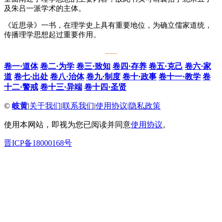
及朱吕一派学术的主体。
《近思录》一书，在理学史上具有重要地位，为确立儒家道统，
传播理学思想起过重要作用。
......
卷一·道体
卷二·为学
卷三·致知
卷四·存养
卷五·克己
卷六·家
道
卷七·出处
卷八·治体
卷九·制度
卷十·政事
卷十一·教学
卷
十二·警戒
卷十三·异端
卷十四·圣贤
©
岐黄
|
关于我们
|
联系我们
|
使用协议
|
隐私政策
使用本网站，即视为您已阅读并同意
使用协议
。
晋ICP备18000168号