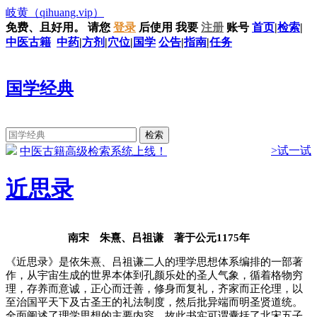
岐黄
（qihuang.vip）
免费、且好用。
请您
登录
后使用
我要
注册
账号
首页
|
检索
|
中医古籍
中药
|
方剂
|
穴位
|
国学
公告
|
指南
|
任务
国学经典
>试一试
中医古籍高级检索系统上线！
近思录
南宋 朱熹、吕祖谦 著于公元1175年
《近思录》是依朱熹、吕祖谦二人的理学思想体系编排的一部著
作，从宇宙生成的世界本体到孔颜乐处的圣人气象，循着格物穷
理，存养而意诚，正心而迁善，修身而复礼，齐家而正伦理，以
至治国平天下及古圣王的礼法制度，然后批异端而明圣贤道统。
全面阐述了理学思想的主要内容，故此书实可谓囊括了北宋五子