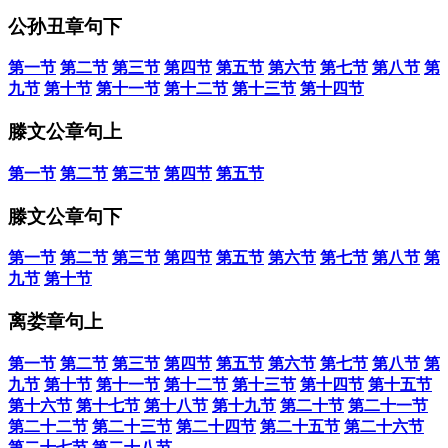
公孙丑章句下
第一节
第二节
第三节
第四节
第五节
第六节
第七节
第八节
第
九节
第十节
第十一节
第十二节
第十三节
第十四节
滕文公章句上
第一节
第二节
第三节
第四节
第五节
滕文公章句下
第一节
第二节
第三节
第四节
第五节
第六节
第七节
第八节
第
九节
第十节
离娄章句上
第一节
第二节
第三节
第四节
第五节
第六节
第七节
第八节
第
九节
第十节
第十一节
第十二节
第十三节
第十四节
第十五节
第十六节
第十七节
第十八节
第十九节
第二十节
第二十一节
第二十二节
第二十三节
第二十四节
第二十五节
第二十六节
第二十七节
第二十八节