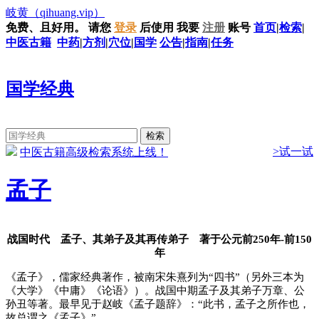
岐黄
（qihuang.vip）
免费、且好用。
请您
登录
后使用
我要
注册
账号
首页
|
检索
|
中医古籍
中药
|
方剂
|
穴位
|
国学
公告
|
指南
|
任务
国学经典
>试一试
中医古籍高级检索系统上线！
孟子
战国时代 孟子、其弟子及其再传弟子 著于公元前250年-前150
年
《孟子》，儒家经典著作，被南宋朱熹列为“四书”（另外三本为
《大学》《中庸》《论语》）。战国中期孟子及其弟子万章、公
孙丑等著。最早见于赵岐《孟子题辞》：“此书，孟子之所作也，
故总谓之《孟子》”。