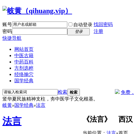
账号
找回密码
自动登录
密码
注册
登录
快捷导航
网站首页
中医古籍
中药百科
方剂选粹
经络腧穴
国学经典
检索
免费
检索
竖华夏民族精神支柱，夯中医学子文化根基。
岐黄
»
国学经典
»
法言
《法言》 西汉 
法言
当前位置：
法言
»
首页