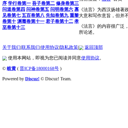
序
学行卷第一
吾子卷第二
修身卷第三
问道卷第四
问神卷第五
问明卷第六
寡
《法言》为西汉扬雄著政
见卷第七
五百卷第八
先知卷第九
重黎
大意和写作意旨，但并
卷第十
渊骞卷第十一
君子卷第十二
孝
《法言》的内容很广泛
至卷第十三
所论述。
关于我们
|
联系我们
|
使用协议
|
隐私政策
|
返回顶部
使用本网站，即视为您已阅读并同意
使用协议
。
©
岐黄
(
晋ICP备18000168号
)
Powered by
Discuz!
© Discuz! Team.