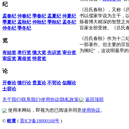
纪
《吕氏春秋》，又称《
书以儒家学说为主干，
孟春纪
仲春纪
季春纪
孟夏纪
仲夏纪
烁着博大精深的智慧之
季夏纪
孟秋纪
仲秋纪
季秋纪
孟冬纪
百家全部受挫。《吕氏
仲冬纪
季冬纪
《吕氏春秋》作为十二
览
一部著作。但主要的宗
为纲纪” ，这说明最早
有始览
孝行览
慎大览
先识览
审分览
审应览
离俗览
恃君览
论
开春论
慎行论
贵直论
不苟论
似顺论
士容论
关于我们
|
联系我们
|
使用协议
|
隐私政策
|
返回顶部
使用本网站，即视为您已阅读并同意
使用协议
。
©
岐黄
(
晋ICP备18000168号
)