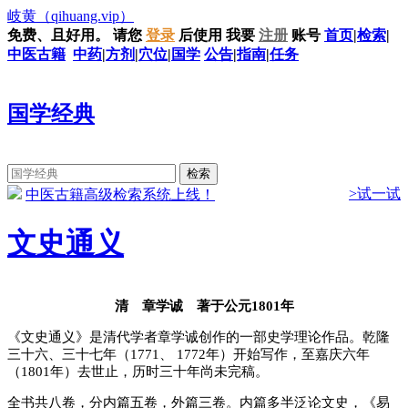
岐黄
（qihuang.vip）
免费、且好用。
请您
登录
后使用
我要
注册
账号
首页
|
检索
|
中医古籍
中药
|
方剂
|
穴位
|
国学
公告
|
指南
|
任务
国学经典
>试一试
中医古籍高级检索系统上线！
文史通义
清 章学诚 著于公元1801年
《文史通义》是清代学者章学诚创作的一部史学理论作品。乾隆
三十六、三十七年（1771、 1772年）开始写作，至嘉庆六年
（1801年）去世止，历时三十年尚未完稿。
全书共八卷，分内篇五卷，外篇三卷。内篇多半泛论文史，《易