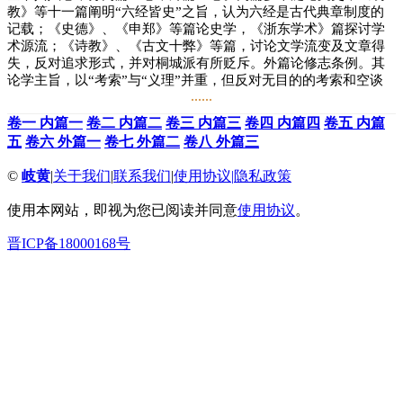
教》等十一篇阐明“六经皆史”之旨，认为六经是古代典章制度的
记载；《史德》、《申郑》等篇论史学，《浙东学术》篇探讨学
术源流；《诗教》、《古文十弊》等篇，讨论文学流变及文章得
失，反对追求形式，并对桐城派有所贬斥。外篇论修志条例。其
论学主旨，以“考索”与“义理”并重，但反对无目的的考索和空谈
......
义理。
卷一 内篇一
卷二 内篇二
卷三 内篇三
卷四 内篇四
卷五 内篇
《文史通义》是章学诚的代表作，与刘知几的《史通》一直被视
五
卷六 外篇一
卷七 外篇二
卷八 外篇三
作古代中国史学理论的双璧。
©
岐黄
|
关于我们
|
联系我们
|
使用协议
|
隐私政策
使用本网站，即视为您已阅读并同意
使用协议
。
晋ICP备18000168号