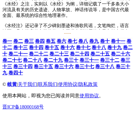
《水经》之注，实则以《水经》为纲，详细记载了一千多条大小
河流及有关的历史遗迹、人物掌故、神话传说等，是中国古代最
全面、最系统的综合性地理著作。
《水经注》还记录了不少碑刻墨迹和渔歌民谣，文笔绚烂，语言
清丽，具有较高的文学价值。由于书中所引用的大量文献中很多
......
散失了，所以《水经注》保存了许多资料，对研究中国古代的历
卷一
卷二
卷三
卷四
卷五
卷六
卷七
卷八
卷九
卷十
卷十一
卷
史、地理有很多的参考价值。
十二
卷十三
卷十四
卷十五
卷十六
卷十七
卷十八
卷十九
卷二
十
卷二十一
卷二十二
卷二十三
卷二十四
卷二十五
卷二十六
卷二十七
卷二十八
卷二十九
卷三十
卷三十一
卷三十二
卷三
十三
卷三十四
卷三十五
卷三十六
卷三十七
卷三十八
卷三十
九
卷四十
©
岐黄
|
关于我们
|
联系我们
|
使用协议
|
隐私政策
使用本网站，即视为您已阅读并同意
使用协议
。
晋ICP备18000168号