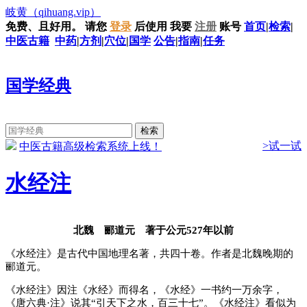
岐黄
（qihuang.vip）
免费、且好用。
请您
登录
后使用
我要
注册
账号
首页
|
检索
|
中医古籍
中药
|
方剂
|
穴位
|
国学
公告
|
指南
|
任务
国学经典
>试一试
中医古籍高级检索系统上线！
水经注
北魏 郦道元 著于公元527年以前
《水经注》是古代中国地理名著，共四十卷。作者是北魏晚期的
郦道元。
《水经注》因注《水经》而得名，《水经》一书约一万余字，
《唐六典·注》说其“引天下之水，百三十七”。《水经注》看似为