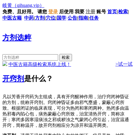
岐黄
（qihuang.vip）
免费、且好用。
请您
登录
后使用
我要
注册
账号
首页
|
检索
|
中医古籍
中药
|
方剂
|
穴位
|
国学
公告
|
指南
|
任务
方剂选粹
>试一试
中医古籍高级检索系统上线！
开窍剂
是什么？
凡以芳香开窍药为主组成，具有开窍醒神作用，治疗窍闭神昏证
的方剂，统称开窍剂。窍闭神昏证多由邪气壅盛，蒙蔽心窍所
致。根据闭证的临床表现，可分为热闭和寒闭两种。热闭多由温
热邪毒内陷心包，痰热蒙蔽心窍所致，治宜清热开窍，简称凉
开；寒闭多因寒湿痰浊之邪或秽浊之气蒙闭心窍引起，治宜温通
开窍，简称温开，故开窍剂相应分为凉开和温开两类。