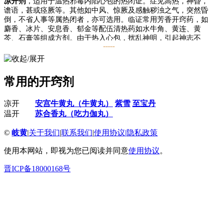
凉开剂
，适用于温热邪毒内陷心包的热闭证。症见高热，神昏，
谵语，甚或痉厥等。其他如中风、惊厥及感触秽浊之气，突然昏
倒，不省人事等属热闭者，亦可选用。临证常用芳香开窍药，如
麝香、冰片、安息香、郁金等配伍清热药如水牛角、黄连、黄
芩、石膏等组成方剂。由于热入心包，扰乱神明，引起神志不
......
安，故常配镇心安神药，如朱砂、磁石、琥珀、珍珠等；邪热内
陷，灼津为痰，痰浊上蒙，势必加重神昏，故宜配伍清化热痰的
胆南星、浙贝母、天竺黄、雄黄等；热盛动风，出现痉厥抽搐
者，又须配伍羚羊角、玳瑁之类凉肝熄风。代表方如安宫牛黄
常用的开窍剂
丸、紫雪、至宝丹。
温开剂
，适用于中风、中寒、气郁、痰厥等属于寒邪痰浊内闭之
凉开
安宫牛黄丸（牛黄丸）
紫雪
至宝丹
证。症见突然昏倒，牙关紧闭，不省人事，苔白脉迟等。临证常
温开
苏合香丸（吃力伽丸）
用芳香开窍药如苏合香、安息香、冰片、麝香等为主配伍温里行
气之品如荜茇、细辛、沉香、丁香、檀香等组方。代表方如苏合
©
岐黄
|
关于我们
|
联系我们
|
使用协议
|
隐私政策
香丸。
使用本网站，即视为您已阅读并同意
使用协议
。
运用开窍剂须注意以下事项：首先应辨别闭证和脱证。凡邪盛气
实而见神志昏迷、口噤不开、两手握固、二便不通、脉实有力的
晋ICP备18000168号
闭证方可用开窍剂；而对汗出肢冷、呼吸气微、手撒遗尿、口开
目合、脉象虚弱无力或脉微欲绝的脱证，即使神志昏迷，也不宜
使用。其二，辨清闭证之属热属寒，而正确地选用凉开或温开。
对于阳明腑实证而见神昏谵语者，只宜寒下，不宜用开窍剂。至
于阳明腑实而兼有邪陷心包之证，则应根据病情缓急，先予开