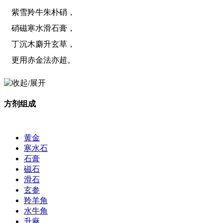
紫雪羚牛朱朴硝，
硝磁寒水滑石膏，
丁沉木麝升玄草，
更用赤金法亦超。
方剂组成
黄金
寒水石
石膏
磁石
滑石
玄参
羚羊角
水牛角
升麻