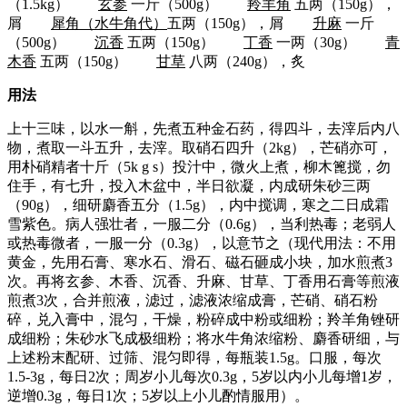
（1.5kg）
玄参
一斤（500g）
羚羊角
五两（150g），
屑
犀角（水牛角代）
五两（150g），屑
升麻
一斤
（500g）
沉香
五两（150g）
丁香
一两（30g）
青
木香
五两（150g）
甘草
八两（240g），炙
用法
上十三味，以水一斛，先煮五种金石药，得四斗，去滓后内八
物，煮取一斗五升，去滓。取硝石四升（2kg），芒硝亦可，
用朴硝精者十斤（5k g s）投汁中，微火上煮，柳木篦搅，勿
住手，有七升，投入木盆中，半日欲凝，内成研朱砂三两
（90g），细研麝香五分（1.5g），内中搅调，寒之二日成霜
雪紫色。病人强壮者，一服二分（0.6g），当利热毒；老弱人
或热毒微者，一服一分（0.3g），以意节之（现代用法：不用
黄金，先用石膏、寒水石、滑石、磁石砸成小块，加水煎煮3
次。再将玄参、木香、沉香、升麻、甘草、丁香用石膏等煎液
煎煮3次，合并煎液，滤过，滤液浓缩成膏，芒硝、硝石粉
碎，兑入膏中，混匀，干燥，粉碎成中粉或细粉；羚羊角锉研
成细粉；朱砂水飞成极细粉；将水牛角浓缩粉、麝香研细，与
上述粉末配研、过筛、混匀即得，每瓶装1.5g。口服，每次
1.5-3g，每日2次；周岁小儿每次0.3g，5岁以内小儿每增1岁，
逆增0.3g，每日1次；5岁以上小儿酌情服用）。