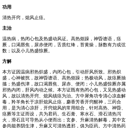
功用
清热开窍，熄风止痉。
主治
温热病，热闭心包及热盛动风证。高热烦躁，神昏谵语，痉
厥，口渴唇焦，尿赤便闭，舌质红绛，苔黄燥，脉数有力或弦
数；以及小儿热盛惊厥。
方解
本方证因温病邪热炽盛，内闭心包，引动肝风所致。邪热炽
盛，心神被扰，故神昏谵语、高热烦躁；热极动风，故痉厥抽
搐；热盛伤津，故口渴唇焦、尿赤、便闭；小儿热盛惊厥亦属
邪热内闭，肝风内动之候。本方证既有热闭心包，又见热盛动
风，故以清热开窍、熄风镇痉为治。方中犀角功专清心凉血解
毒，羚羊角长于凉肝熄风止痉，麝香芳香开窍醒神，三药合
用，是为清心凉肝，开窍熄风的常用组合，针对高热、神昏、
痉厥等主证而设，共为君药。生石膏、寒水石、滑石清热泻
火，滑石且可导热从小便而出；玄参、升麻清热解毒，其中玄
参尚能养阴生津，升麻又可清热透邪，俱为臣药。方中清热药