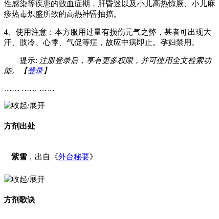
性感染等疾患的败血症期，肝昏迷以及小儿高热惊厥、小儿麻
疹热毒炽盛所致的高热神昏抽搐。
4、使用注意：本方服用过量有损伤元气之弊，甚者可出现大
汗、肢冷、心悸、气促等症，故应中病即止。孕妇禁用。
提示:
注册登录后，享有更多权限，并可使用全文检索功
能。【
登录
】
…… …… ……
方剂出处
紫雪
，出自《
外台秘要
》
方剂歌诀