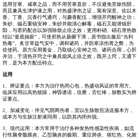
选用甘寒、咸寒之品，而不用苦寒直折，不仅避免苦燥伤阴，
而且兼具生津护液之用，对热盛津伤之证，寓有深意。佐以木
香、丁香、沉香行气通窍，与麝香配伍，增强开窍醒神之功；
朱砂、磁石重镇安神，朱砂并能清心解毒，磁石又能潜镇肝
阳，与君药配合以加强除烦止痉之效；更用朴硝、硝石泄热散
结以“釜底抽薪”，可使邪热从肠腑下泄，原书指出服后“当利
热毒”。炙甘草益气安中，调和诸药，并防寒凉伤胃之弊，为
佐使药。原方应用黄金，乃取镇心安神之功。诸药合用，心肝
并治，于清热开窍之中兼具熄风止痉之效，既开上窍，又通下
窍，是为本方配伍特点。
运用
1、辨证要点：本方为治疗热闭心包，热盛动风证的常用方。
临床应用以高热烦躁，神昏谵语，痉厥，舌红绛，脉数实为辨
证要点。
2、加减变化：伴见气阴两伤者，宜以生脉散煎汤送服本方，
或本方与生脉注射液同用，以防其内闭外脱。
3、现代运用：本方常用于治疗各种发热性感染性疾病，如流
行性脑脊髓膜炎、乙型脑炎的极期、重症肺炎、猩红热、化脓