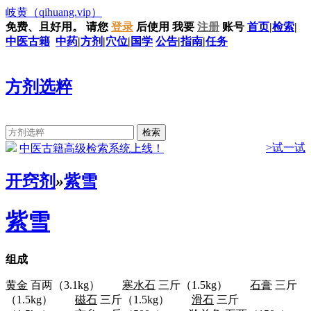
岐黄
（qihuang.vip）
免费、且好用。
请您
登录
后使用
我要
注册
账号
首页
|
检索
|
中医古籍
中药
|
方剂
|
穴位
|
国学
公告
|
指南
|
任务
方剂选粹
>试一试
中医古籍高级检索系统上线！
开窍剂
»
紫雪
紫雪
组成
黄金
百两（3.1kg）
寒水石
三斤（1.5kg）
石膏
三斤
（1.5kg）
磁石
三斤（1.5kg）
滑石
三斤