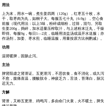
用法
上为末，用水一碗，煮生姜四两（120g），红枣五十枚，水
干，取枣肉为丸，如桐子大。每服五七十丸（6-9g），空心食
前服（现代用法：以上5味，粉碎成细粉，过筛，混匀。另取
生姜200g，捣碎，加水适量压榨取汁，与上述粉末泛丸，干燥
即得。每服9g，每日1—2次，临睡用淡盐汤或温开水送服；亦
作汤剂，加姜、枣水煎，临睡温服，用量按原方比例酌减）。
功用
温肾暖脾，固肠止泻。
主治
脾肾阳虚之肾泄证。五更泄泻，不思饮食，食不消化，或久泻
不愈，腹痛喜温，腰酸肢冷，神疲乏力，舌淡，苔薄白，脉沉
迟无力。
方解
肾泄，又称五更泄、鸡鸣泻，多由命门火衰，火不暖土，脾失
健运所致。