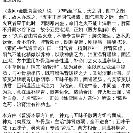
《素问•金匮真言论》说：“鸡鸣至平旦，天之阴，阴中之阳
也，故人亦应之。”五更正是阴气极盛，阳气萌发之际，命门
火衰者应于此时，因阴寒内盛，命门之火不能上温脾土，脾阳
不升而水谷下趋，故令五更泄泻。正如《医方集解》所
云：“久泻皆由肾命火衰，不能专责脾胃”；脾失健运，故不思
饮食、食不消化；脾肾阳虚，阴寒凝聚，则腹痛、腰酸肢冷。
《素问•生气通天论》曰：“阳气者，精则养神”，脾肾阳虚，
阳气不能化精微以养神，以致神疲乏力。治宜温肾暖脾，固涩
止泻。方中重用补骨脂辛苦性温，补命门之火以温养脾土，
《本草纲目》谓其“治肾泄”，故为君药。臣以肉豆蔻温中涩
肠，与补骨脂相伍，既可增温肾暖脾之力，又能涩肠止泻。吴
茱萸温脾暖胃以散阴寒；五味子酸温，固肾涩肠，合吴茱萸以
助君、臣药温涩止泻之力，为佐药。用法中姜、枣同煮，枣肉
为丸，意在温补脾胃，鼓舞运化。诸药合用，俾火旺土强，肾
泄自愈。方名“四神”，正如《绛雪园古方选注》所说：“四种
之药，治肾泄有神功也。”
本方由《普济本事方》的二神丸与五味子散两方组合而成。二
神丸（肉豆蔻、补骨脂）主治“脾肾虚弱，全不进食”；五味子
散（五味子、吴茱萸）专治“肾泄”。两方相合，则温补脾肾、