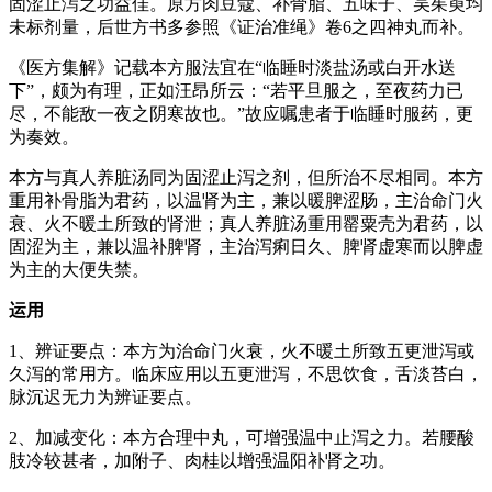
固涩止泻之功益佳。原方肉豆蔻、补骨脂、五味子、吴茱萸均
未标剂量，后世方书多参照《证治准绳》卷6之四神丸而补。
《医方集解》记载本方服法宜在“临睡时淡盐汤或白开水送
下”，颇为有理，正如汪昂所云：“若平旦服之，至夜药力已
尽，不能敌一夜之阴寒故也。”故应嘱患者于临睡时服药，更
为奏效。
本方与真人养脏汤同为固涩止泻之剂，但所治不尽相同。本方
重用补骨脂为君药，以温肾为主，兼以暖脾涩肠，主治命门火
衰、火不暖土所致的肾泄；真人养脏汤重用罂粟壳为君药，以
固涩为主，兼以温补脾肾，主治泻痢日久、脾肾虚寒而以脾虚
为主的大便失禁。
运用
1、辨证要点：本方为治命门火衰，火不暖土所致五更泄泻或
久泻的常用方。临床应用以五更泄泻，不思饮食，舌淡苔白，
脉沉迟无力为辨证要点。
2、加减变化：本方合理中丸，可增强温中止泻之力。若腰酸
肢冷较甚者，加附子、肉桂以增强温阳补肾之功。