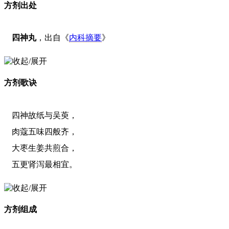
方剂出处
四神丸
，出自《
内科摘要
》
方剂歌诀
四神故纸与吴萸，
肉蔻五味四般齐，
大枣生姜共煎合，
五更肾泻最相宜。
方剂组成