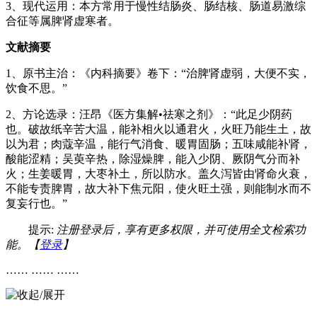
3、现代运用：本方常用于慢性结肠炎、肠结核、肠道易激综
合征等属脾肾虚寒者。
文献摘要
1、原书主治：《内科摘要》卷下：“治脾肾虚弱，大便不实，
饮食不思。”
2、方论选录：汪昂《医方集解•祛寒之剂》：“此足少阴药
也。破故纸辛苦大温，能补相火以通君火，火旺乃能生土，故
以为君；肉蔻辛温，能行气消食、暖胃固肠；五味咸能补肾，
酸能涩精；吴萸辛热，除湿燥脾，能入少阴、厥阴气分而补
火；生姜暖胃，大枣补土，所以防水。盖久泻皆由肾命火衰，
不能专责脾胃，故大补下焦元阳，使火旺土强，则能制水而不
复妄行也。”
提示:
注册登录后，享有更多权限，并可使用全文检索功
能。【
登录
】
…… …… ……