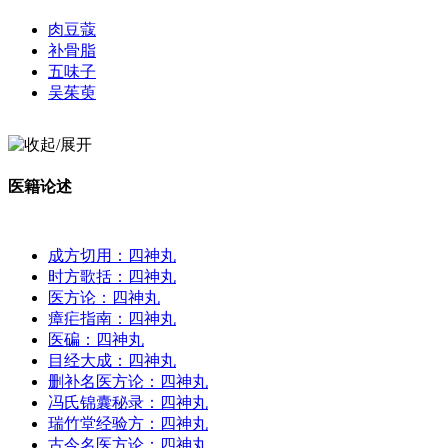
肉豆蔻
补骨脂
五味子
吴茱萸
医籍论述
成方切用：四神丸
时方歌括：四神丸
医方论：四神丸
瘴疟指南：四神丸
医碥：四神丸
目经大成：四神丸
删补名医方论：四神丸
冯氏锦囊秘录：四神丸
瑞竹堂经验方：四神丸
古今名医方论：四神丸