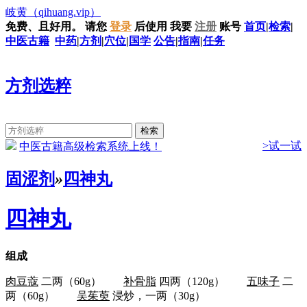
岐黄
（qihuang.vip）
免费、且好用。
请您
登录
后使用
我要
注册
账号
首页
|
检索
|
中医古籍
中药
|
方剂
|
穴位
|
国学
公告
|
指南
|
任务
方剂选粹
>试一试
中医古籍高级检索系统上线！
固涩剂
»
四神丸
四神丸
组成
肉豆蔻
二两（60g）
补骨脂
四两（120g）
五味子
二
两（60g）
吴茱萸
浸炒，一两（30g）