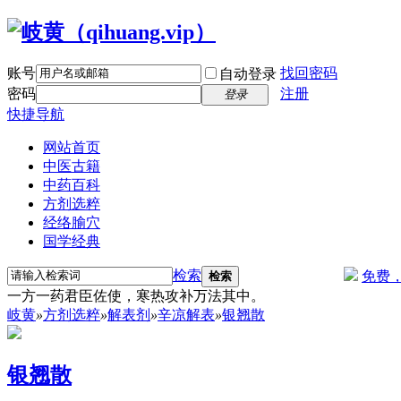
账号
找回密码
自动登录
密码
注册
登录
快捷导航
网站首页
中医古籍
中药百科
方剂选粹
经络腧穴
国学经典
检索
免费
检索
一方一药君臣佐使，寒热攻补万法其中。
岐黄
»
方剂选粹
»
解表剂
»
辛凉解表
»
银翘散
银翘散