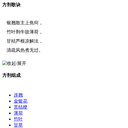
方剂歌诀
银翘散主上焦疴，
竹叶荆牛豉薄荷，
甘桔芦根凉解法，
清疏风热煮无过。
方剂组成
连翘
金银花
苦桔梗
薄荷
竹叶
甘草