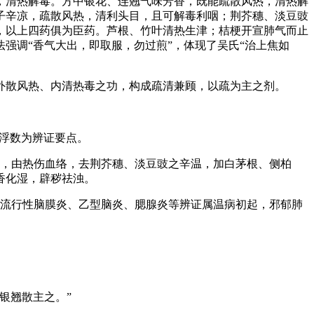
，清热解毒。方中银花、连翘气味芳香，既能疏散风热，清热解
子辛凉，疏散风热，清利头目，且可解毒利咽；荆芥穗、淡豆豉
，以上四药俱为臣药。芦根、竹叶清热生津；桔梗开宣肺气而止
强调“香气大出，即取服，勿过煎”，体现了吴氏“治上焦如
外散风热、内清热毒之功，构成疏清兼顾，以疏为主之剂。
脉浮数为辨证要点。
者，由热伤血络，去荆芥穗、淡豆豉之辛温，加白茅根、侧柏
香化湿，辟秽祛浊。
、流行性脑膜炎、乙型脑炎、腮腺炎等辨证属温病初起，邪郁肺
银翘散主之。”