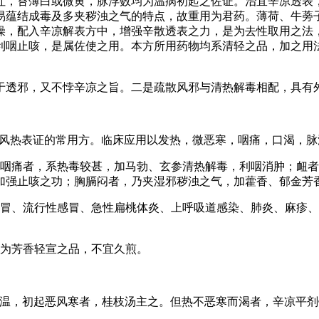
红，苔薄白或微黄，脉浮数均为温病初起之佐证。治宜辛凉透表
易蕴结成毒及多夹秽浊之气的特点，故重用为君药。薄荷、牛蒡
燥，配入辛凉解表方中，增强辛散透表之力，是为去性取用之法
咽止咳，是属佐使之用。本方所用药物均系清轻之品，加之用法
于透邪，又不悖辛凉之旨。二是疏散风邪与清热解毒相配，具有
感风热表证的常用方。临床应用以发热，微恶寒，咽痛，口渴，
肿咽痛者，系热毒较甚，加马勃、玄参清热解毒，利咽消肿；衄
加强止咳之功；胸膈闷者，乃夹湿邪秽浊之气，加藿香、郁金芳
感冒、流行性感冒、急性扁桃体炎、上呼吸道感染、肺炎、麻疹
多为芳香轻宣之品，不宜久煎。
冬温，初起恶风寒者，桂枝汤主之。但热不恶寒而渴者，辛凉平剂