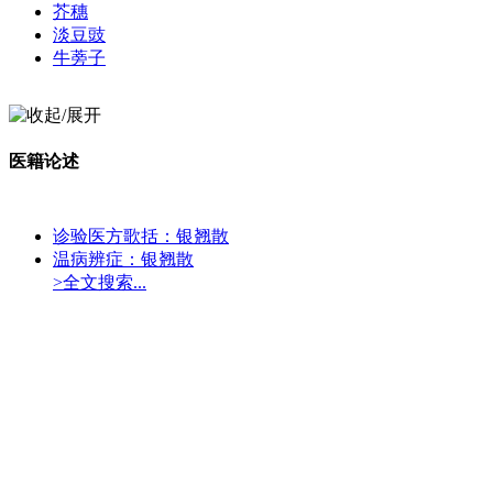
芥穗
淡豆豉
牛蒡子
医籍论述
诊验医方歌括：银翘散
温病辨症：银翘散
>全文搜索...