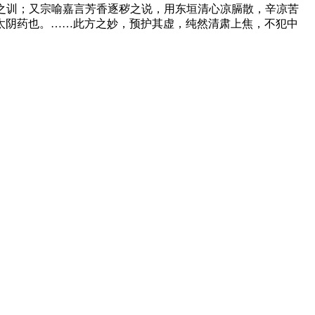
’之训；又宗喻嘉言芳香逐秽之说，用东垣清心凉膈散，辛凉苦
太阴药也。……此方之妙，预护其虚，纯然清肃上焦，不犯中