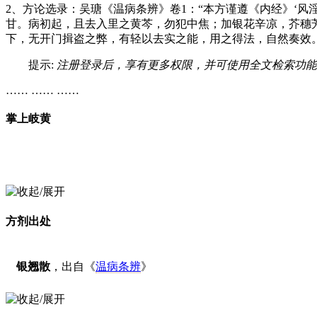
2、方论选录：吴瑭《温病条辨》卷1：“本方谨遵《内经》‘
甘。病初起，且去入里之黄芩，勿犯中焦；加银花辛凉，芥穗
下，无开门揖盗之弊，有轻以去实之能，用之得法，自然奏效。
提示:
注册登录后，享有更多权限，并可使用全文检索功能
…… …… ……
掌上岐黄
方剂出处
银翘散
，出自《
温病条辨
》