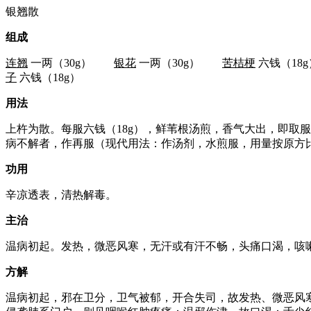
银翘散
组成
连翘
一两（30g）
银花
一两（30g）
苦桔梗
六钱（1
子
六钱（18g）
用法
上杵为散。每服六钱（18g），鲜苇根汤煎，香气大出，即取
病不解者，作再服（现代用法：作汤剂，水煎服，用量按原方
功用
辛凉透表，清热解毒。
主治
温病初起。发热，微恶风寒，无汗或有汗不畅，头痛口渴，咳
方解
温病初起，邪在卫分，卫气被郁，开合失司，故发热、微恶风