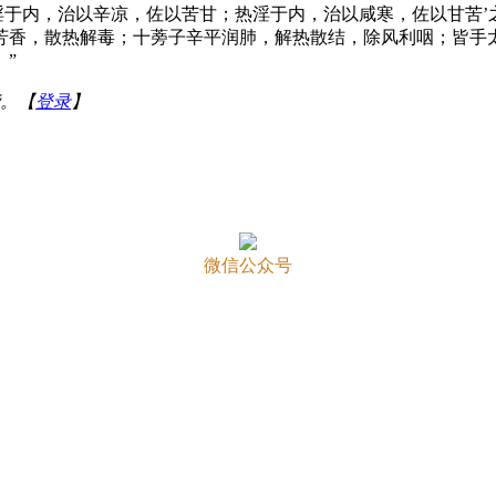
风淫于内，治以辛凉，佐以苦甘；热淫于内，治以咸寒，佐以甘苦
芳香，散热解毒；十蒡子辛平润肺，解热散结，除风利咽；皆手
”
。【
登录
】
微信公众号