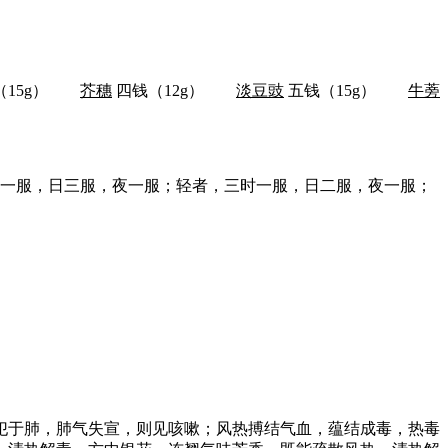
（15g）
芥穗
四钱（12g）
淡豆豉
五钱（15g）
牛蒡
时一服，日三服，夜一服；轻者，三时一服，日二服，夜一服；
犯于肺，肺气失宣，则见咳嗽；风热搏结气血，蕴结成毒，热毒