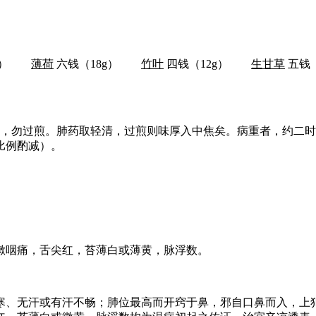
8g）
薄荷
六钱（18g）
竹叶
四钱（12g）
生甘草
五钱
服，勿过煎。肺药取轻清，过煎则味厚入中焦矣。病重者，约二
比例酌减）。
嗽咽痛，舌尖红，苔薄白或薄黄，脉浮数。
寒、无汗或有汗不畅；肺位最高而开窍于鼻，邪自口鼻而入，上