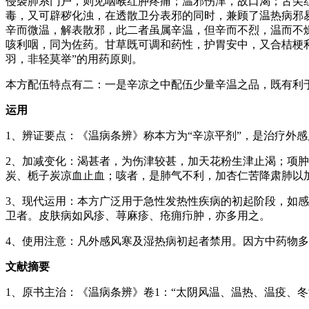
侵袭肺系门户，则见咽喉红肿疼痛；温邪伤津，故口渴；舌尖
毒，又可辟秽化浊，在透散卫分表邪的同时，兼顾了温热病邪
辛而微温，解表散邪，此二者虽属辛温，但辛而不烈，温而不
咳利咽，同为佐药。甘草既可调和药性，护胃安中，又合桔梗利
羽，非轻莫举”的用药原则。
本方配伍特点有二：一是辛凉之中配伍少量辛温之品，既有利
运用
1、辨证要点：《温病条辨》称本方为“辛凉平剂”，是治疗外
2、加减变化：渴甚者，为伤津较甚，加天花粉生津止渴；项
炭、栀子炭凉血止血；咳者，是肺气不利，加杏仁苦降肃肺以
3、现代运用：本方广泛用于急性发热性疾病的初起阶段，如
卫者。皮肤病如风疹、荨麻疹、疮痈疖肿，亦多用之。
4、使用注意：凡外感风寒及湿热病初起者禁用。因方中药物
文献摘要
1、原书主治：《温病条辨》卷1：“太阴风温、温热、温疫、