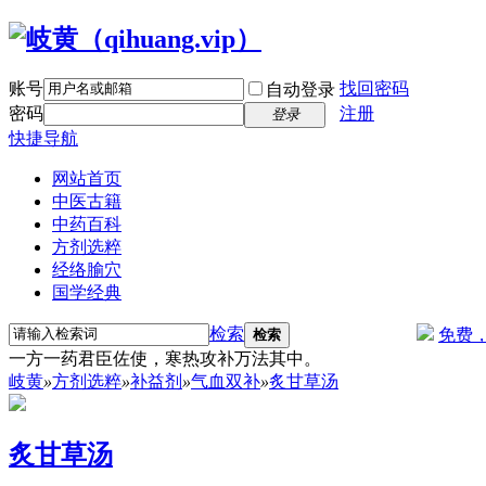
账号
找回密码
自动登录
密码
注册
登录
快捷导航
网站首页
中医古籍
中药百科
方剂选粹
经络腧穴
国学经典
检索
免费
检索
一方一药君臣佐使，寒热攻补万法其中。
岐黄
»
方剂选粹
»
补益剂
»
气血双补
»
炙甘草汤
炙甘草汤