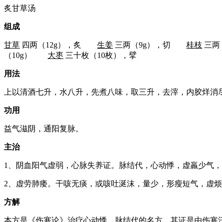
炙甘草汤
组成
甘草
四两（12g），炙
生姜
三两（9g），切
桂枝
三两
（10g）
大枣
三十枚（10枚），擘
用法
上以清酒七升，水八升，先煮八味，取三升，去滓，内胶烊消
功用
益气滋阴，通阳复脉。
主治
1、阴血阳气虚弱，心脉失养证。脉结代，心动悸，虚羸少气
2、虚劳肺痿。干咳无痰，或咳吐涎沫，量少，形瘦短气，虚
方解
本方是《伤寒论》治疗心动悸、脉结代的名方。其证是由伤寒