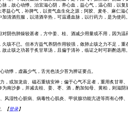
心脉，故心动悸。治宜滋心阴，养心血，益心气，温心阳，以复
、大枣益心气，补脾气，以资气血生化之源；阿胶、麦冬、麻仁滋
中加清酒煎服，以清酒辛热，可温通血脉，以行药力，是为使药
但对阴伤肺燥较甚者，方中姜、桂、酒减少用量或不用，因为温
，久咳不已。但本方益气养阴作用较强，敛肺止咳之力不足，重
，故止咳之功甚于炙甘草汤，且偏于清补，临证之时可斟酌选用
，心动悸，虚羸少气，舌光色淡少苔为辨证要点。
之力，或加龙齿、磁石重镇安神；偏于心气不足者，重用炙甘草
参为南沙参，并减去桂、姜、枣、酒，酌加知母、黄柏，则滋阴
病、风湿性心脏病、病毒性心肌炎、甲状腺功能亢进等而有心悸
。【
登录
】