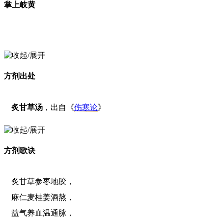
掌上岐黄
方剂出处
炙甘草汤
，出自《
伤寒论
》
方剂歌诀
炙甘草参枣地胶，
麻仁麦桂姜酒熬，
益气养血温通脉，