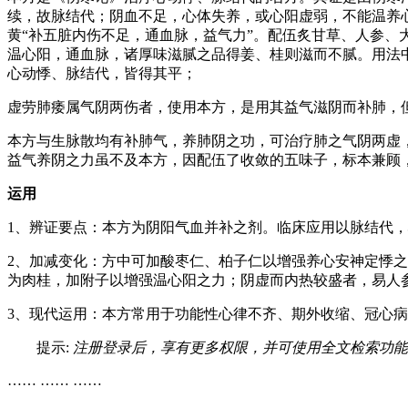
续，故脉结代；阴血不足，心体失养，或心阳虚弱，不能温养
黄“补五脏内伤不足，通血脉，益气力”。配伍炙甘草、人参
温心阳，通血脉，诸厚味滋腻之品得姜、桂则滋而不腻。用法
心动悸、脉结代，皆得其平；
虚劳肺痿属气阴两伤者，使用本方，是用其益气滋阴而补肺，
本方与生脉散均有补肺气，养肺阴之功，可治疗肺之气阴两虚
益气养阴之力虽不及本方，因配伍了收敛的五味子，标本兼顾
运用
1、辨证要点：本方为阴阳气血并补之剂。临床应用以脉结代
2、加减变化：方中可加酸枣仁、柏子仁以增强养心安神定悸
为肉桂，加附子以增强温心阳之力；阴虚而内热较盛者，易人
3、现代运用：本方常用于功能性心律不齐、期外收缩、冠心
提示:
注册登录后，享有更多权限，并可使用全文检索功能
…… …… ……