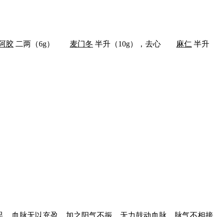
阿胶
二两（6g）
麦门冬
半升（10g），去心
麻仁
半升
。
足，血脉无以充盈，加之阳气不振，无力鼓动血脉，脉气不相接