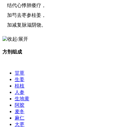
结代心悸肺痿疗，
加芍去枣参桂姜，
加减复脉滋阴饶。
方剂组成
甘草
生姜
桂枝
人参
生地黄
阿胶
麦冬
麻仁
大枣