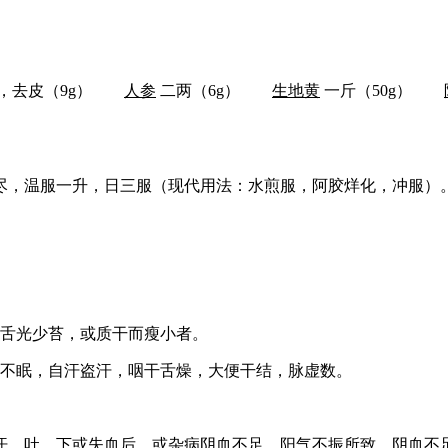
，去皮（9g）
人参
二两（6g）
生地黄
一斤（50g）
尽，温服一升，日三服（现代用法：水煎服，阿胶烊化，冲服）
，舌光少苔，或质干而瘦小者。
烦不眠，自汗盗汗，咽干舌燥，大便干结，脉虚数。
汗、吐、下或失血后，或杂病阴血不足，阳气不振所致。阴血不