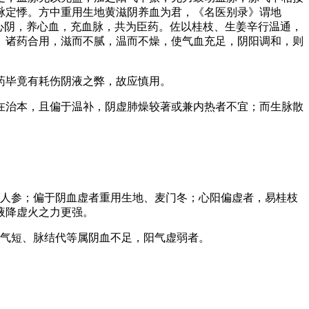
脉定悸。方中重用生地黄滋阴养血为君，《名医别录》谓地
心阴，养心血，充血脉，共为臣药。佐以桂枝、生姜辛行温通，
。诸药合用，滋而不腻，温而不燥，使气血充足，阴阳调和，则
药毕竟有耗伤阴液之弊，故应慎用。
在治本，且偏于温补，阴虚肺燥较著或兼内热者不宜；而生脉散
。
、人参；偏于阴血虚者重用生地、麦门冬；心阳偏虚者，易桂枝
液降虚火之力更强。
、气短、脉结代等属阴血不足，阳气虚弱者。