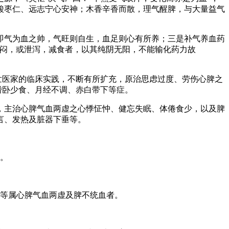
酸枣仁、远志宁心安神；木香辛香而散，理气醒脾，与大量益气
即气为血之帅，气旺则自生，血足则心有所养；三是补气养血药
痞闷，或泄泻，减食者，以其纯阴无阳，不能输化药力故
世医家的临床实践，不断有所扩充，原治思虑过度、劳伤心脾之
嗜卧少食、月经不调、赤白带下等症。
，主治心脾气血两虚之心悸怔忡、健忘失眠、体倦食少，以及脾
言、发热及脏器下垂等。
点。
病等属心脾气血两虚及脾不统血者。