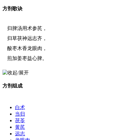
方剂歌诀
归脾汤用术参芪，
归草茯神远志齐，
酸枣木香龙眼肉，
煎加姜枣益心脾。
方剂组成
白术
当归
茯苓
黄芪
远志