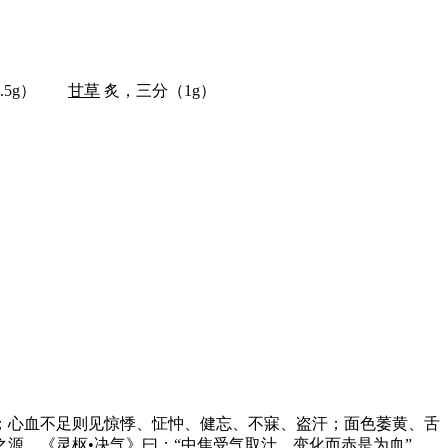
1.5g）
甘草
炙，三分（1g）
；心血不足则见惊悸、怔忡、健忘、不寐、盗汗；面色萎黄、舌
源，《灵枢•决气》曰：“中焦受气取汁，变化而赤是为血”，