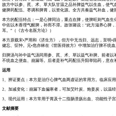
故方中以参、芪、术、草大队甘温之品补脾益气以生血，使气
健脾药配伍、枣调和脾胃，以资化源。全方共奏益气补血，健
本方的配伍特点：一是心脾同治，重点在脾，使脾旺则气血生
中佐以木香理气醒脾，补而不滞。故张璐说：“此方滋养心脾
耳。”（《古今名医方论》）
本方原载宋•严用和《济生方》，但方中无当归、远志，至明
健忘、怔忡。元•危亦林在《世医得效方》中增加治疗脾不统
归脾汤与补中益气汤同用参、芪、术、草以益气补脾。前者以
不统血之便血、崩漏等。后者是补气药配伍升阳举陷药，意在
运用
1、辨证要点：本方是治疗心脾气血两虚证的常用方。临床应
2、加减变化：崩漏下血偏寒者，可加艾叶炭、炮姜炭，以温
3、现代运用：本方常用于胃及十二指肠溃疡出血、功能性子
文献摘要