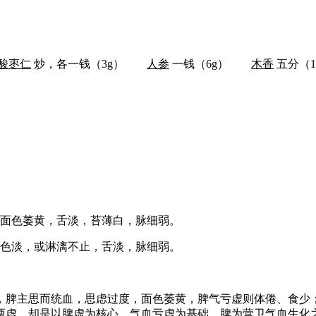
酸枣仁
炒，各一钱（3g）
人参
一钱（6g）
木香
五分（
，面色萎黄，舌淡，苔薄白，脉细弱。
多色淡，或淋漓不止，舌淡，脉细弱。
，脾主思而统血，思虑过度，面色萎黄，脾气亏虚则体倦、食少
虚，却是以脾虚为核心，气血亏虚为基础。脾为营卫气血生化之