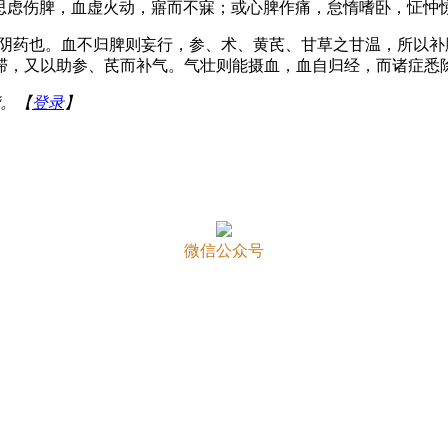
思虑伤脾，血虚火动，寤而不寐；或心脾作痛，怠惰嗜卧，怔忡
太阴药也。血不归脾则妄行，参、术、黄芪、甘草之甘温，所以
滞，又以助参、芪而补气。气壮则能摄血，血自归经，而诸症悉除
。【
登录
】
微信公众号