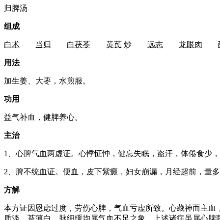
归脾汤
组成
白术
当归
白茯苓
黄芪
炒
远志
龙眼肉
用法
加生姜、大枣，水煎服。
功用
益气补血，健脾养心。
主治
1、心脾气血两虚证。心悸怔忡，健忘失眠，盗汗，体倦食少
2、脾不统血证。便血，皮下紫癜，妇女崩漏，月经超前，量
方解
本方证因恩虑过度，劳伤心脾，气血亏虚所致。心藏神而主血
质淡，苔薄白，脉细缓均属气血不足之象。上述诸症虽属心脾两