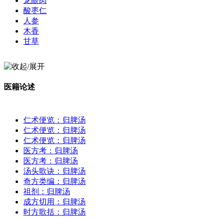
龙眼肉
酸枣仁
人参
木香
甘草
医籍论述
仁术便览：归脾汤
仁术便览：归脾汤
仁术便览：归脾汤
医方考：归脾汤
医方考：归脾汤
汤头歌诀：归脾汤
奇方类编：归脾汤
祖剂：归脾汤
成方切用：归脾汤
时方歌括：归脾汤