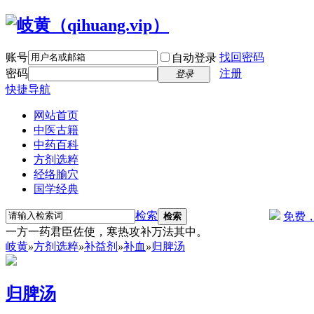
账号
找回密码
自动登录
密码
注册
登录
快捷导航
网站首页
中医古籍
中药百科
方剂选粹
经络腧穴
国学经典
检索
免费
检索
一方一药君臣佐使，寒热攻补万法其中。
岐黄
»
方剂选粹
»
补益剂
»
补血
»
归脾汤
归脾汤