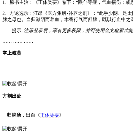
1、原书主治：《正体类要》卷下：“跌仆等症，气血损伤；或
2、方论选录：汪昂《医方集解•补养之剂》：“此手少阴、足
脾之母也。当归滋阴而养血，木香行气而舒脾，既以行血中之
提示:
注册登录后，享有更多权限，并可使用全文检索功能
…… …… ……
掌上岐黄
方剂出处
归脾汤
，出自《
正体类要
》