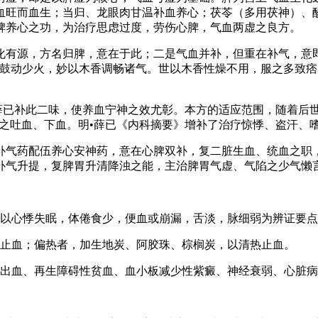
血旺而血生；当归、龙眼肉甘温补血养心；茯苓（多用茯神）、
脾养心之功，为治疗思虑过度，劳伤心脾，气血两虚之良方。
化有源，方名归脾，意在于此；二是气血并补，但重在补气，意
，鼓动少火，妙以木香调畅诸气。世以木香性燥不用，服之多致
•薛已补此二味，使养血宁神之效尤彰。本方的适应范围，随着后
血之吐血、下血。明•薛已《内科摘要》增补了治疗惊悸、盗汗、
补气药配伍养心安神药，意在心脾双补，复二脏生血、统血之职
补气升提，复脾胃升清降浊之能，主治脾胃气虚、气陷之少气懒
用以心悸失眠，体倦食少，便血或崩漏，舌淡，脉细弱为辨证要
经止血；偏热者，加生地炭、阿胶珠、棕榈炭，以清热止血。
宫出血、再生障碍性贫血、血小板减少性紫癜、神经衰弱、心脏