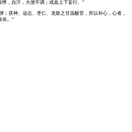
惊悸，自汗，大便不调；或血上下妄行。”
补脾；茯神、远志、枣仁、龙眼之甘温酸苦，所以补心，心者，
矣。”