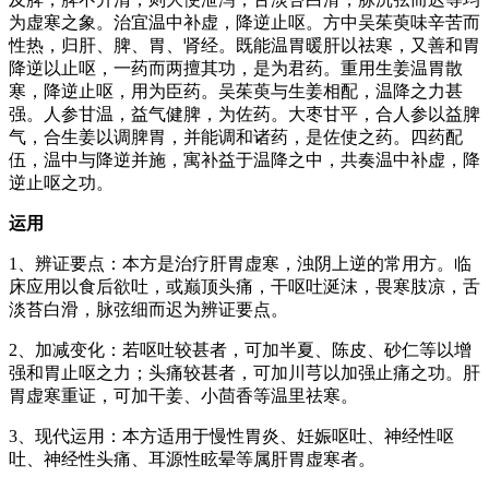
为虚寒之象。治宜温中补虚，降逆止呕。方中吴茱萸味辛苦而
性热，归肝、脾、胃、肾经。既能温胃暖肝以祛寒，又善和胃
降逆以止呕，一药而两擅其功，是为君药。重用生姜温胃散
寒，降逆止呕，用为臣药。吴茱萸与生姜相配，温降之力甚
强。人参甘温，益气健脾，为佐药。大枣甘平，合人参以益脾
气，合生姜以调脾胃，并能调和诸药，是佐使之药。四药配
伍，温中与降逆并施，寓补益于温降之中，共奏温中补虚，降
逆止呕之功。
运用
1、辨证要点：本方是治疗肝胃虚寒，浊阴上逆的常用方。临
床应用以食后欲吐，或巅顶头痛，干呕吐涎沫，畏寒肢凉，舌
淡苔白滑，脉弦细而迟为辨证要点。
2、加减变化：若呕吐较甚者，可加半夏、陈皮、砂仁等以增
强和胃止呕之力；头痛较甚者，可加川芎以加强止痛之功。肝
胃虚寒重证，可加干姜、小茴香等温里祛寒。
3、现代运用：本方适用于慢性胃炎、妊娠呕吐、神经性呕
吐、神经性头痛、耳源性眩晕等属肝胃虚寒者。