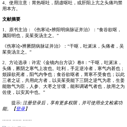
4、使用注意：胃热呕吐，阴虚呕吐，或肝阳上亢之头痛均禁
用本方。
文献摘要
1、原书主治：《伤寒论•辨阳明病脉证并治》：“食谷欲呕，
属阳明也，吴茱萸汤主之。”
《伤寒论•辨厥阴病脉证并治》：“干呕，吐涎沫，头痛者，吴
茱萸汤主之。”
2、方论选录：许宏《金镜内台方议》卷8：“干呕，吐涎沫，
头痛，厥阴之寒气上攻也。吐利，手足逆冷者，寒气内甚也；
烦躁欲死者，阳气内争也；食谷欲呕者，胃寒不受食也；以此
三者之证，共用此方者，以吴茱萸能下三阴之逆气为君，生姜
能散气为臣，人参、大枣之甘缓，能和调诸气者也，故用之为
佐使，以安其中也。”
提示:
注册登录后，享有更多权限，并可使用全文检索功
能。【
登录
】
…… …… ……