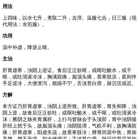
用法
上四味，以水七升，煮取二升，去滓。温服七合，日三服（现
代用法：水煎服）。
功用
温中补虚，降逆止呕。
主治
肝胃虚寒，浊阴上逆证。食后泛泛欲呕，或呕吐酸水，或干
呕，或吐清涎冷沫，胸满脘痛，巅顶头痛，畏寒肢凉，甚则伴
手足逆冷，大便泄泻，烦躁不宁，舌淡苔白滑，脉沉弦或迟。
方解
本方证乃肝胃虚寒，浊阴上逆所致。肝胃虚寒，胃失和降，浊
阴上逆，故食后泛泛欲吐，或呕吐酸水，或干呕，或吐清涎冷
沫；厥阴之脉夹胃属肝，上行与督脉会于头顶部，胃中浊阴循
肝经上扰于头，故巅顶头痛；浊阴阻滞，气机不利，故胸满脘
痛；肝胃虚寒，阳虚失温，故畏寒肢冷；脾胃同居中焦，胃病
及脾，脾不升清，则大便泄泻；舌淡苔白滑，脉沉弦而迟等均