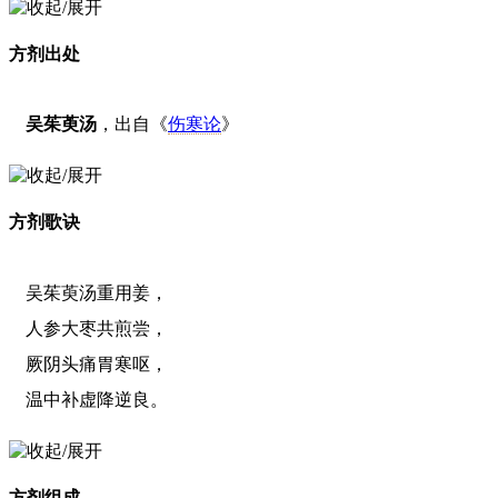
方剂出处
吴茱萸汤
，出自《
伤寒论
》
方剂歌诀
吴茱萸汤重用姜，
人参大枣共煎尝，
厥阴头痛胃寒呕，
温中补虚降逆良。
方剂组成