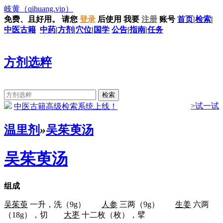
岐黄
（qihuang.vip）
免费、且好用。
请您
登录
后使用
我要
注册
账号
首页
|
检索
|
中医古籍
中药
|
方剂
|
穴位
|
国学
公告
|
指南
|
任务
方剂选粹
>试一试
中医古籍高级检索系统上线！
温里剂
»
吴茱萸汤
吴茱萸汤
组成
吴茱萸
一升，洗（9g）
人参
三两（9g）
生姜
六两
（18g），切
大枣
十二枚（枚），擘