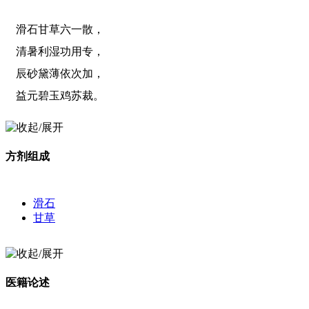
滑石甘草六一散，
清暑利湿功用专，
辰砂黛薄依次加，
益元碧玉鸡苏裁。
方剂组成
滑石
甘草
医籍论述