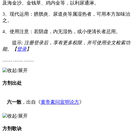
及海金沙、金钱草、鸡内金等，以利尿通淋。
3、现代运用：膀胱炎、尿道炎等属湿热者，可用本方加味治
之。
4、使用注意：若阴虚，内无湿热，或小便清长者忌用。
提示:
注册登录后，享有更多权限，并可使用全文检索功
能。【
登录
】
…… …… ……
方剂出处
六一散
，出自《
黄帝素问宣明论方
》
方剂歌诀