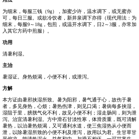
为细末，每服三钱（9g），加蜜少许，温水调下，或无蜜亦
可，每日三服。或欲冷饮者，新井泉调下亦得（现代用法：为
细末，每服9～18g，包煎，或温开水调下，日2～3服，亦常加
入其它方药中煎服）。
功用
清暑利湿。
主治
暑湿证。身热烦渴，小便不利，或泄泻。
方解
本方证由暑邪挟湿所致。暑为阳邪，暑气通于心，故伤于暑
者，多见身热，心烦；暑热伤津，则见口渴；暑病每多挟湿，
湿阻于里，膀胱气化不利，故见小便不利；湿走肠间，则为泄
泻。治宜清暑利湿。方中滑石甘淡性寒，体滑质重，既可清解
暑热，以治暑热烦渴，又可通利水道，使三焦湿热从小便而
泄，以除暑湿所致的小便不利及泄泻，故用以为君。生甘草甘
平偏凉，能清热泻火，益气和中，与滑石相伍，一可甘寒生