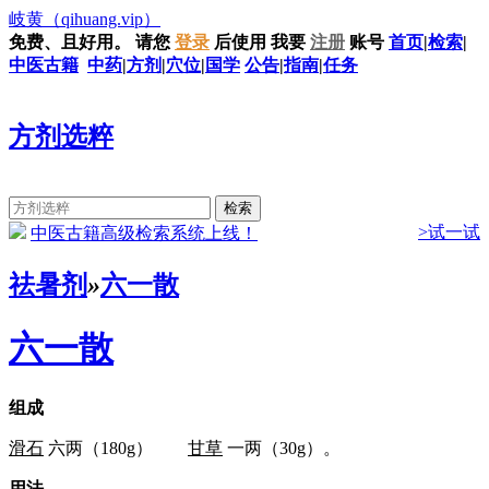
岐黄
（qihuang.vip）
免费、且好用。
请您
登录
后使用
我要
注册
账号
首页
|
检索
|
中医古籍
中药
|
方剂
|
穴位
|
国学
公告
|
指南
|
任务
方剂选粹
>试一试
中医古籍高级检索系统上线！
祛暑剂
»
六一散
六一散
组成
滑石
六两（180g）
甘草
一两（30g）。
用法