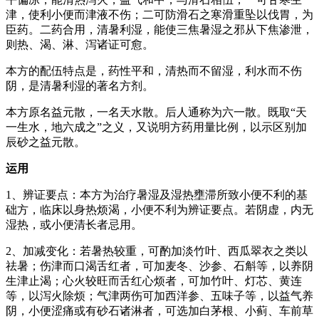
津，使利小便而津液不伤；二可防滑石之寒滑重坠以伐胃，为
臣药。二药合用，清暑利湿，能使三焦暑湿之邪从下焦渗泄，
则热、渴、淋、泻诸证可愈。
本方的配伍特点是，药性平和，清热而不留湿，利水而不伤
阴，是清暑利湿的著名方剂。
本方原名益元散，一名天水散。后人通称为六一散。既取“天
一生水，地六成之”之义，又说明方药用量比例，以示区别加
辰砂之益元散。
运用
1、辨证要点：本方为治疗暑湿及湿热壅滞所致小便不利的基
础方，临床以身热烦渴，小便不利为辨证要点。若阴虚，内无
湿热，或小便清长者忌用。
2、加减变化：若暑热较重，可酌加淡竹叶、西瓜翠衣之类以
祛暑；伤津而口渴舌红者，可加麦冬、沙参、石斛等，以养阴
生津止渴；心火较旺而舌红心烦者，可加竹叶、灯芯、黄连
等，以泻火除烦；气津两伤可加西洋参、五味子等，以益气养
阴，小便涩痛或有砂石诸淋者，可选加白茅根、小蓟、车前草