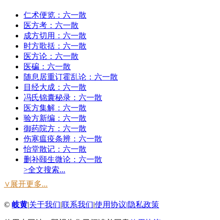
仁术便览：六一散
医方考：六一散
成方切用：六一散
时方歌括：六一散
医方论：六一散
医碥：六一散
随息居重订霍乱论：六一散
目经大成：六一散
冯氏锦囊秘录：六一散
医方集解：六一散
验方新编：六一散
御药院方：六一散
伤寒瘟疫条辨：六一散
怡堂散记：六一散
删补颐生微论：六一散
>全文搜索...
∨展开更多...
©
岐黄
|
关于我们
|
联系我们
|
使用协议
|
隐私政策