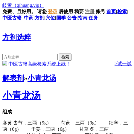
岐黄
（qihuang.vip）
免费、且好用。
请您
登录
后使用
我要
注册
账号
首页
|
检索
|
中医古籍
中药
|
方剂
|
穴位
|
国学
公告
|
指南
|
任务
方剂选粹
>试一试
中医古籍高级检索系统上线！
解表剂
»
小青龙汤
小青龙汤
组成
麻黄
去节，三两（9g）
芍药
，三两（9g）
细辛
，三
两（6g）
干姜
，三两（6g）
甘草
炙，三两