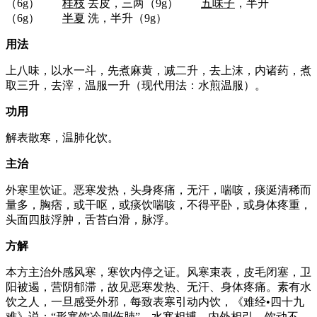
（6g）
桂枝
去皮，三两（9g）
五味子
，半升
（6g）
半夏
洗，半升（9g）
用法
上八味，以水一斗，先煮麻黄，减二升，去上沫，内诸药，煮
取三升，去滓，温服一升（现代用法：水煎温服）。
功用
解表散寒，温肺化饮。
主治
外寒里饮证。恶寒发热，头身疼痛，无汗，喘咳，痰涎清稀而
量多，胸痞，或干呕，或痰饮喘咳，不得平卧，或身体疼重，
头面四肢浮肿，舌苔白滑，脉浮。
方解
本方主治外感风寒，寒饮内停之证。风寒束表，皮毛闭塞，卫
阳被遏，营阴郁滞，故见恶寒发热、无汗、身体疼痛。素有水
饮之人，一旦感受外邪，每致表寒引动内饮，《难经•四十九
难》说：“形寒饮冷则伤肺”。水寒相搏，内外相引，饮动不