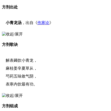
方剂出处
小青龙汤
，出自《
伤寒论
》
方剂歌诀
解表蠲饮小青龙，
麻桂姜辛夏草从，
芍药五味敛气阴，
表寒内饮最有功。
方剂组成