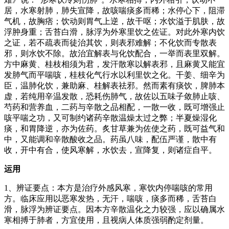
居，水寒射肺，肺失宣降，故咳喘痰多而稀；水停心下，阻滞
气机，故胸痞；饮动则胃气上逆，故干呕；水饮溢于肌肤，故
浮肿身重；舌苔白滑，脉浮为外寒里饮之佐证。对此外寒内饮
之证，若不疏表而徒治其饮，则表邪难解；不化饮而专散表
邪，则水饮不除。故治宜解表与化饮配合，一举而表里双解。
方中麻黄、桂枝相须为君，发汗散寒以解表邪，且麻黄又能宜
发肺气而平喘咳，桂枝化气行水以利里饮之化。干姜、细辛为
臣，温肺化饮，兼助麻、桂解表祛邪。然而素有痰饮，脾肺本
虚，若纯用辛温发散，恐耗伤肺气，故佐以五味子敛肺止咳、
芍药和营养血，二药与辛散之品相配，一散一收，既可增强止
咳平喘之功，又可制约诸药辛散温燥太过之弊；半夏燥湿化
痰，和胃降逆，亦为佐药。炙甘草兼为佐使之药，既可益气和
中，又能调和辛散酸收之品。药虽八味，配伍严谨，散中有
收，开中有合，使风寒解，水饮去，宣降复，则诸症自平。
运用
1、辨证要点：本方是治疗外感风寒，寒饮内停喘咳的常用
方。临床应用以恶寒发热，无汗，喘咳，痰多而稀，舌苔白
滑，脉浮为辨证要点。因本方辛散温化之力较强，应以确属水
寒相搏于肺者，方宜使用，且视病人体质强弱酌定剂量。