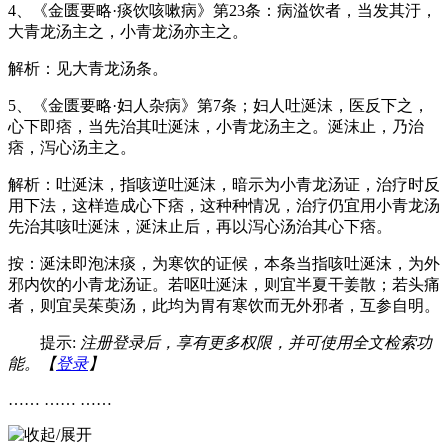
4、《金匮要略·痰饮咳嗽病》第23条：病溢饮者，当发其汙，
大青龙汤主之，小青龙汤亦主之。
解析：见大青龙汤条。
5、《金匮要略·妇人杂病》第7条；妇人吐涎沫，医反下之，
心下即痞，当先治其吐涎沫，小青龙汤主之。涎沫止，乃治
痞，泻心汤主之。
解析：吐涎沫，指咳逆吐涎沫，暗示为小青龙汤证，治疗时反
用下法，这样造成心下痞，这种种情况，治疗仍宜用小青龙汤
先治其咳吐涎沫，涎沫止后，再以泻心汤治其心下痞。
按：涎沬即泡沫痰，为寒饮的证候，本条当指咳吐涎沫，为外
邪内饮的小青龙汤证。若呕吐涎沫，则宜半夏干姜散；若头痛
者，则宜吴茱萸汤，此均为胃有寒饮而无外邪者，互参自明。
提示:
注册登录后，享有更多权限，并可使用全文检索功
能。【
登录
】
…… …… ……