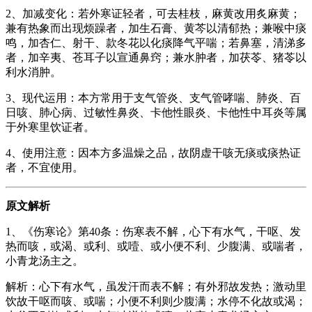
2、加减变化：若外寒证轻者，可去桂枝，麻黄改用炙麻黄；
兼有热象而出现烦躁者，加生石膏、黄芩以清郁热；兼喉中痰
鸣，加杏仁、射干、款冬花以化痰降气平喘；若鼻塞，清涕多
者，加辛夷、苍耳子以宣通鼻窍；兼水肿者，加茯苓、猪苓以
利水消肿。
3、现代运用：本方常用于支气管炎、支气管哮喘、肺炎、百
日咳、肺心病、过敏性鼻炎、卡他性眼炎、卡他性中耳炎等属
于外寒里饮证者。
4、使用注意：因本方多温燥之品，故阴虚干咳无痰或痰热证
者，不宜使用。
原文解析
1、《伤寒论》第40条：伤寒表不解，心下有水气，干呕、发
热而咳，或渴、或利、或噎、或小便不利、少腹满、或喘者，
小青龙汤主之。
解析：心下有水气，虽发汗而表不解；有外邪故发热；激动里
饮故干呕而咳、或喘；小便不利则少腹满；水停不化故或渴；