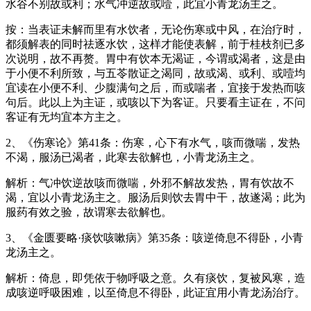
水谷不别故或利；水气冲逆故或噎，此宜小青龙汤主之。
按：当表证未解而里有水饮者，无论伤寒或中风，在治疗时，
都须解表的同时祛逐水饮，这样才能使表解，前于桂枝剂已多
次说明，故不再赘。胃中有饮本无渴证，今谓或渴者，这是由
于小便不利所致，与五苓散证之渴同，故或渴、或利、或噎均
宜读在小便不利、少腹满句之后，而或喘者，宜接于发热而咳
句后。此以上为主证，或咳以下为客证。只要看主证在，不问
客证有无均宜本方主之。
2、《伤寒论》第41条：伤寒，心下有水气，咳而微喘，发热
不渴，服汤已渴者，此寒去欲解也，小青龙汤主之。
解析：气冲饮逆故咳而微喘，外邪不解故发热，胃有饮故不
渴，宜以小青龙汤主之。服汤后则饮去胃中干，故遂渴；此为
服药有效之验，故谓寒去欲解也。
3、《金匮要略·痰饮咳嗽病》第35条：咳逆倚息不得卧，小青
龙汤主之。
解析：倚息，即凭依于物呼吸之意。久有痰饮，复被风寒，造
成咳逆呼吸困难，以至倚息不得卧，此证宜用小青龙汤治疗。