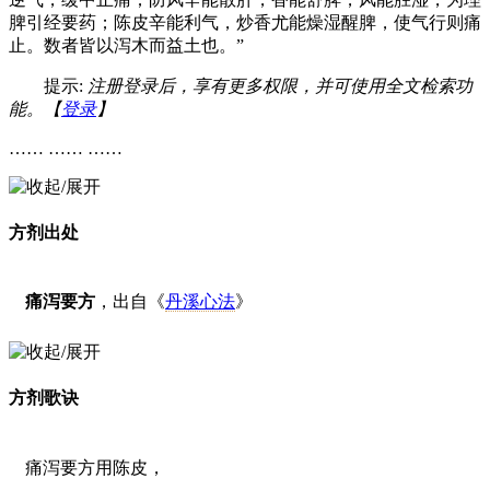
脾引经要药；陈皮辛能利气，炒香尤能燥湿醒脾，使气行则痛
止。数者皆以泻木而益土也。”
提示:
注册登录后，享有更多权限，并可使用全文检索功
能。【
登录
】
…… …… ……
方剂出处
痛泻要方
，出自《
丹溪心法
》
方剂歌诀
痛泻要方用陈皮，