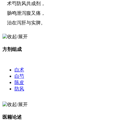
术芍防风共成剂，
肠鸣泄泻腹又痛，
治在泻肝与实脾。
方剂组成
白术
白芍
陈皮
防风
医籍论述