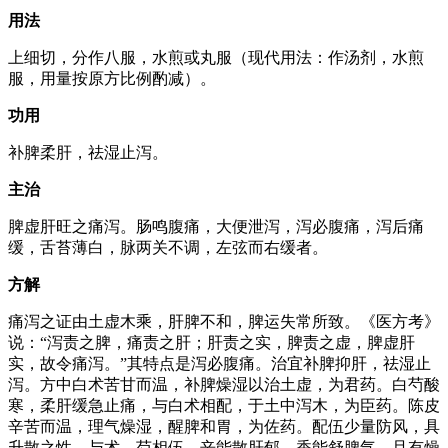
用法
上细切，分作八服，水煎或丸服（现代用法：作汤剂，水煎
服，用量按原方比例酌减）。
功用
补脾柔肝，祛湿止泻。
主治
脾虚肝旺之痛泻。肠鸣腹痛，大便泄泻，泻必腹痛，泻后痛
缓，舌苔薄白，脉两关不调，左弦而右缓者。
方解
痛泻之证由土虚木乘，肝脾不和，脾运失常所致。《医方考》
说：“泻责之脾，痛责之肝；肝责之实，脾责之虚，脾虚肝
实，故令痛泻。”其特点是泻必腹痛。治宜补脾抑肝，祛湿止
泻。方中白术苦甘而温，补脾燥湿以治土虚，为君药。白芍酸
寒，柔肝缓急止痛，与白术相配，于土中泻木，为臣药。陈皮
辛苦而温，理气燥湿，醒脾和胃，为佐药。配伍少量防风，具
升散之性，与术、芍相伍，辛能散肝郁，香能舒脾气，且有燥