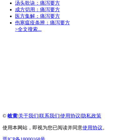
汤头歌诀：痛泻要方
成方切用：痛泻要方
医方集解：痛泻要方
伤寒瘟疫条辨：痛泻要方
>全文搜索...
©
岐黄
|
关于我们
|
联系我们
|
使用协议
|
隐私政策
使用本网站，即视为您已阅读并同意
使用协议
。
晋ICP备18000168号