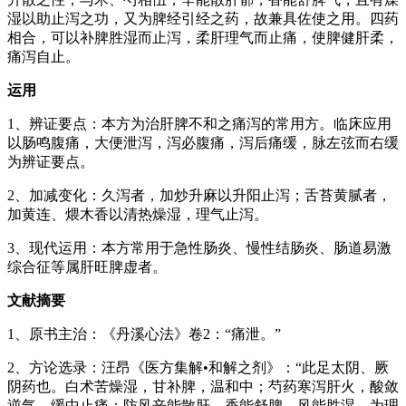
湿以助止泻之功，又为脾经引经之药，故兼具佐使之用。四药
相合，可以补脾胜湿而止泻，柔肝理气而止痛，使脾健肝柔，
痛泻自止。
运用
1、辨证要点：本方为治肝脾不和之痛泻的常用方。临床应用
以肠鸣腹痛，大便泄泻，泻必腹痛，泻后痛缓，脉左弦而右缓
为辨证要点。
2、加减变化：久泻者，加炒升麻以升阳止泻；舌苔黄腻者，
加黄连、煨木香以清热燥湿，理气止泻。
3、现代运用：本方常用于急性肠炎、慢性结肠炎、肠道易激
综合征等属肝旺脾虚者。
文献摘要
1、原书主治：《丹溪心法》卷2：“痛泄。”
2、方论选录：汪昂《医方集解•和解之剂》：“此足太阴、厥
阴药也。白术苦燥湿，甘补脾，温和中；芍药寒泻肝火，酸敛
逆气，缓中止痛；防风辛能散肝，香能舒脾，风能胜湿，为理