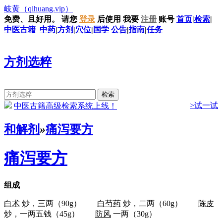
岐黄
（qihuang.vip）
免费、且好用。
请您
登录
后使用
我要
注册
账号
首页
|
检索
|
中医古籍
中药
|
方剂
|
穴位
|
国学
公告
|
指南
|
任务
方剂选粹
>试一试
中医古籍高级检索系统上线！
和解剂
»
痛泻要方
痛泻要方
组成
白术
炒，三两（90g）
白芍药
炒，二两（60g）
陈皮
炒，一两五钱（45g）
防风
一两（30g）