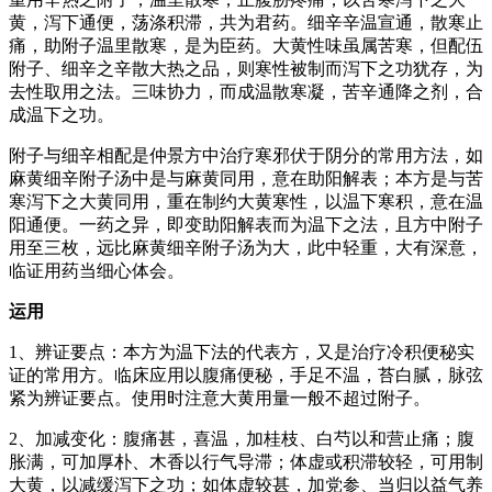
黄，泻下通便，荡涤积滞，共为君药。细辛辛温宣通，散寒止
痛，助附子温里散寒，是为臣药。大黄性味虽属苦寒，但配伍
附子、细辛之辛散大热之品，则寒性被制而泻下之功犹存，为
去性取用之法。三味协力，而成温散寒凝，苦辛通降之剂，合
成温下之功。
附子与细辛相配是仲景方中治疗寒邪伏于阴分的常用方法，如
麻黄细辛附子汤中是与麻黄同用，意在助阳解表；本方是与苦
寒泻下之大黄同用，重在制约大黄寒性，以温下寒积，意在温
阳通便。一药之异，即变助阳解表而为温下之法，且方中附子
用至三枚，远比麻黄细辛附子汤为大，此中轻重，大有深意，
临证用药当细心体会。
运用
1、辨证要点：本方为温下法的代表方，又是治疗冷积便秘实
证的常用方。临床应用以腹痛便秘，手足不温，苔白腻，脉弦
紧为辨证要点。使用时注意大黄用量一般不超过附子。
2、加减变化：腹痛甚，喜温，加桂枝、白芍以和营止痛；腹
胀满，可加厚朴、木香以行气导滞；体虚或积滞较轻，可用制
大黄，以减缓泻下之功；如体虚较甚，加党参、当归以益气养