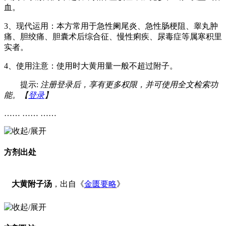
血。
3、现代运用：本方常用于急性阑尾炎、急性肠梗阻、睾丸肿
痛、胆绞痛、胆囊术后综合征、慢性痢疾、尿毒症等属寒积里
实者。
4、使用注意：使用时大黄用量一般不超过附子。
提示:
注册登录后，享有更多权限，并可使用全文检索功
能。【
登录
】
…… …… ……
方剂出处
大黄附子汤
，出自《
金匮要略
》