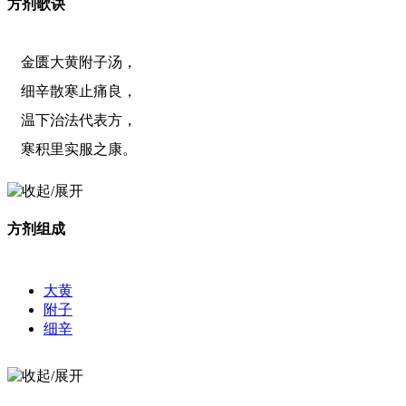
方剂歌诀
金匮大黄附子汤，
细辛散寒止痛良，
温下治法代表方，
寒积里实服之康。
方剂组成
大黄
附子
细辛