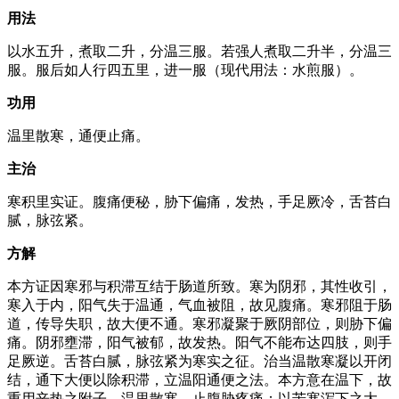
用法
以水五升，煮取二升，分温三服。若强人煮取二升半，分温三
服。服后如人行四五里，进一服（现代用法：水煎服）。
功用
温里散寒，通便止痛。
主治
寒积里实证。腹痛便秘，胁下偏痛，发热，手足厥冷，舌苔白
腻，脉弦紧。
方解
本方证因寒邪与积滞互结于肠道所致。寒为阴邪，其性收引，
寒入于内，阳气失于温通，气血被阻，故见腹痛。寒邪阻于肠
道，传导失职，故大便不通。寒邪凝聚于厥阴部位，则胁下偏
痛。阴邪壅滞，阳气被郁，故发热。阳气不能布达四肢，则手
足厥逆。舌苔白腻，脉弦紧为寒实之征。治当温散寒凝以开闭
结，通下大便以除积滞，立温阳通便之法。本方意在温下，故
重用辛热之附子，温里散寒，止腹胁疼痛；以苦寒泻下之大