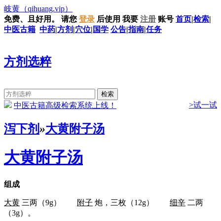
岐黄
（qihuang.vip）
免费、且好用。
请您
登录
后使用
我要
注册
账号
首页
|
检索
|
中医古籍
中药
|
方剂
|
穴位
|
国学
公告
|
指南
|
任务
方剂选粹
>试一试
中医古籍高级检索系统上线！
泻下剂
»
大黄附子汤
大黄附子汤
组成
大黄
三两（9g）
附子
炮，三枚（12g）
细辛
二两
（3g）。