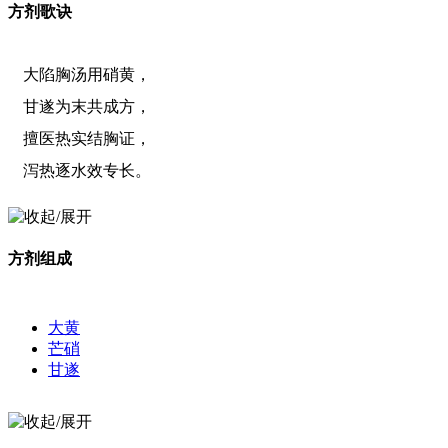
方剂歌诀
大陷胸汤用硝黄，
甘遂为末共成方，
擅医热实结胸证，
泻热逐水效专长。
方剂组成
大黄
芒硝
甘遂