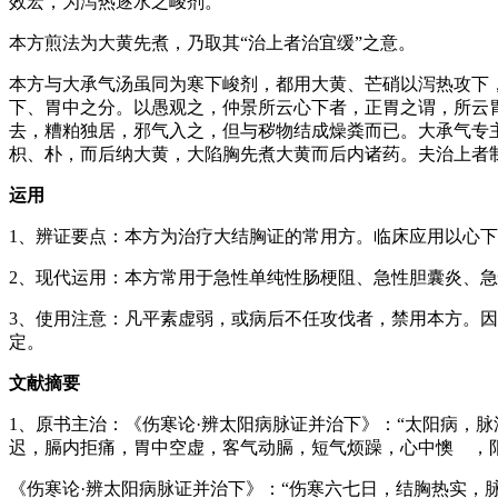
效宏，为泻热逐水之峻剂。
本方煎法为大黄先煮，乃取其“治上者治宜缓”之意。
本方与大承气汤虽同为寒下峻剂，都用大黄、芒硝以泻热攻下
下、胃中之分。以愚观之，仲景所云心下者，正胃之谓，所云
去，糟粕独居，邪气入之，但与秽物结成燥粪而已。大承气专
枳、朴，而后纳大黄，大陷胸先煮大黄而后内诸药。夫治上者
运用
1、辨证要点：本方为治疗大结胸证的常用方。临床应用以心
2、现代运用：本方常用于急性单纯性肠梗阻、急性胆囊炎、急
3、使用注意：凡平素虚弱，或病后不任攻伐者，禁用本方。
定。
文献摘要
1、原书主治：《伤寒论·辨太阳病脉证并治下》：“太阳病，
迟，膈内拒痛，胃中空虚，客气动膈，短气烦躁，心中懊 ，
《伤寒论·辨太阳病脉证并治下》：“伤寒六七日，结胸热实，