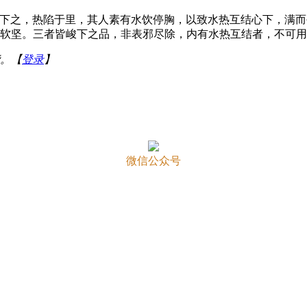
反下之，热陷于里，其人素有水饮停胸，以致水热互结心下，满
润软坚。三者皆峻下之品，非表邪尽除，内有水热互结者，不可用
。【
登录
】
微信公众号