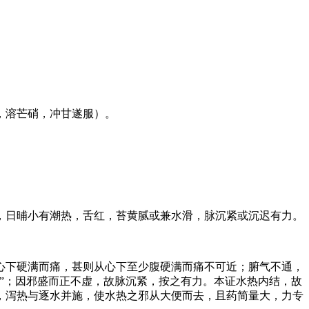
，溶芒硝，冲甘遂服）。
，日晡小有潮热，舌红，苔黄腻或兼水滑，脉沉紧或沉迟有力。
心下硬满而痛，甚则从心下至少腹硬满而痛不可近；腑气不通，
”；因邪盛而正不虚，故脉沉紧，按之有力。本证水热内结，故
，泻热与逐水并施，使水热之邪从大便而去，且药简量大，力专