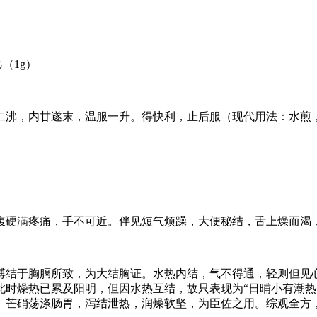
（1g）
二沸，内甘遂末，温服一升。得快利，止后服（现代用法：水煎
腹硬满疼痛，手不可近。伴见短气烦躁，大便秘结，舌上燥而渴
搏结于胸膈所致，为大结胸证。水热内结，气不得通，轻则但见
此时燥热已累及阳明，但因水热互结，故只表现为“日晡小有潮热
、芒硝荡涤肠胃，泻结泄热，润燥软坚，为臣佐之用。综观全方