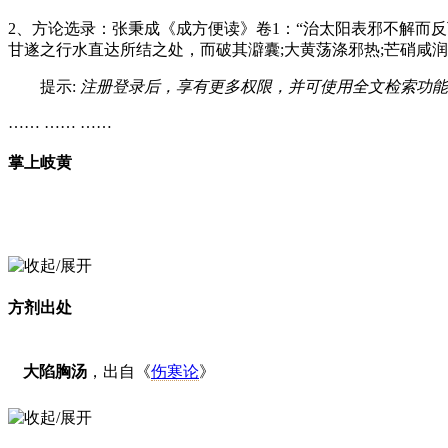
2、方论选录：张秉成《成方便读》卷1：“治太阳表邪不解而
甘遂之行水直达所结之处，而破其澼囊;大黄荡涤邪热;芒硝咸
提示:
注册登录后，享有更多权限，并可使用全文检索功能
…… …… ……
掌上岐黄
方剂出处
大陷胸汤
，出自《
伤寒论
》