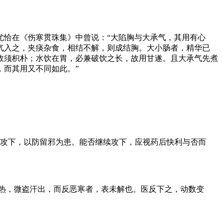
尤恰在《伤寒贯珠集》中曾说：“大陷胸与大承气，其用有心
气入之，夹痰杂食，相结不解，则成结胸。大小肠者，精华已
故须枳朴；水饮在胃，必兼破饮之长，故用甘遂。且大承气先煮
，而其用又不同如此。”
时攻下，以防留邪为患。能否继续攻下，应视药后快利与否而
发热，微盗汗出，而反恶寒者，表未解也。医反下之，动数变