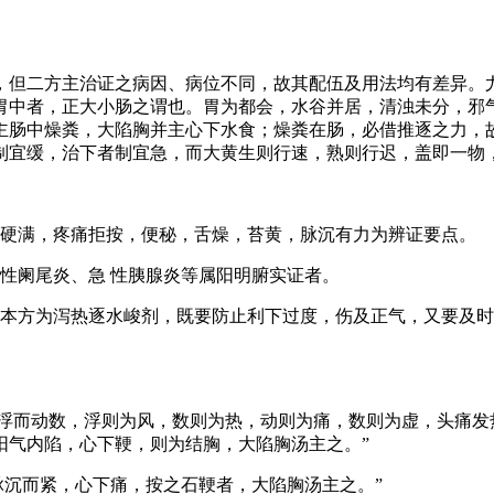
，但二方主治证之病因、病位不同，故其配伍及用法均有差异。
胃中者，正大小肠之谓也。胃为都会，水谷并居，清浊未分，邪
主肠中燥粪，大陷胸并主心下水食；燥粪在肠，必借推逐之力，
制宜缓，治下者制宜急，而大黄生则行速，熟则行迟，盖即一物
下硬满，疼痛拒按，便秘，舌燥，苔黄，脉沉有力为辨证要点。
性阑尾炎、急 性胰腺炎等属阳明腑实证者。
因本方为泻热逐水峻剂，既要防止利下过度，伤及正气，又要及
脉浮而动数，浮则为风，数则为热，动则为痛，数则为虚，头痛
阳气内陷，心下鞕，则为结胸，大陷胸汤主之。”
脉沉而紧，心下痛，按之石鞕者，大陷胸汤主之。”