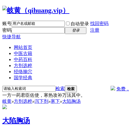
账号
找回密码
自动登录
密码
注册
登录
快捷导航
网站首页
中医古籍
中药百科
方剂选粹
经络腧穴
国学经典
检索
免费
检索
一方一药君臣佐使，寒热攻补万法其中。
岐黄
»
方剂选粹
»
泻下剂
»
寒下
»
大陷胸汤
大陷胸汤