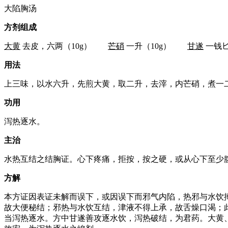
大陷胸汤
方剂组成
大黄
去皮，六两（10g）
芒硝
一升（10g）
甘遂
一钱匕
用法
上三味，以水六升，先煎大黄，取二升，去滓，内芒硝，煮一
功用
泻热逐水。
主治
水热互结之结胸证。心下疼痛，拒按，按之硬，或从心下至少
方解
本方证因表证未解而误下，或因误下而邪气内陷，热邪与水饮
故大便秘结；邪热与水饮互结，津液不得上承，故舌燥口渴；
当泻热逐水。方中甘遂善攻逐水饮，泻热破结，为君药。大黄