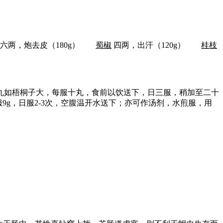
六两，炮去皮（180g）
蜀椒
四两，出汗（120g）
桂枝
丸如梧桐子大，每服十丸，食前以饮送下，日三服，稍加至二十
g，日服2-3次，空腹温开水送下；亦可作汤剂，水煎服，用