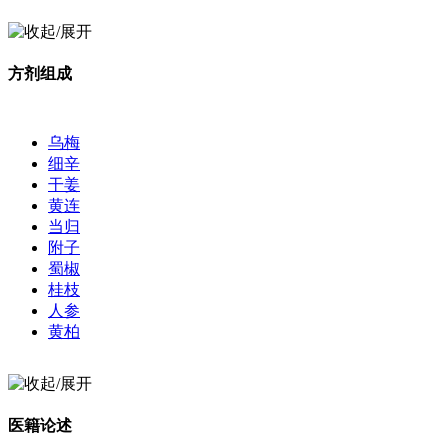
方剂组成
乌梅
细辛
干姜
黄连
当归
附子
蜀椒
桂枝
人参
黄柏
医籍论述