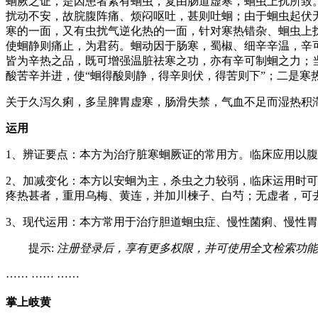
蛔厥之证，是因患者素有蛔虫，复由肠道虚寒，蛔虫上扰所致
扰动不安，故脘腹阵痛、烦闷呕吐，甚则吐蛔；由于蛔虫起伏
寒的一面，又有虫扰气逆化热的一面，针对寒热错杂、蛔虫上
使蛔静则痛止，为君药。蛔动因于肠寒，蜀椒、细辛辛温，辛
皆为辛热之品，既可增强温脏祛寒之功，亦有辛可制蛔之力；
酸苦辛并进，使“蛔得酸则静，得辛则伏，得苦则下”；二是寒
关于久泻久痢，多呈脾胃虚寒，肠滑失禁，气血不足而湿热积
运用
1、辨证要点：本方为治疗脏寒蛔厥证的常用方。临床应用以
2、加减变化：本方以安蛔为主，杀虫之力较弱，临床运用时
疼热甚者，重用乌梅、黄连，并加川楝子、白芍；无虚者，可
3、现代运用：本方常用于治疗胆道蛔虫症、慢性菌痢、慢性
提示:
注册登录后，享有更多权限，并可使用全文检索功能
…… …… ……
掌上岐黄