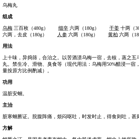
乌梅丸
组成
乌梅
三百枚（480g）
细辛
六两（180g）
干姜
十两（
六两，去皮（180g）
人参
六两（180g）
黄柏
六两（18
用法
上十味，异捣筛，合治之。以苦酒渍乌梅一宿，去核，蒸之五
丸。禁生冷、滑物、臭食等（现代用法：乌梅用50%醋浸一宿
量按原方比例酌减）。
功用
温脏安蛔。
主治
脏寒蛔厥证。脘腹阵痛，烦闷呕吐，时发时止，得食则吐，甚
方解