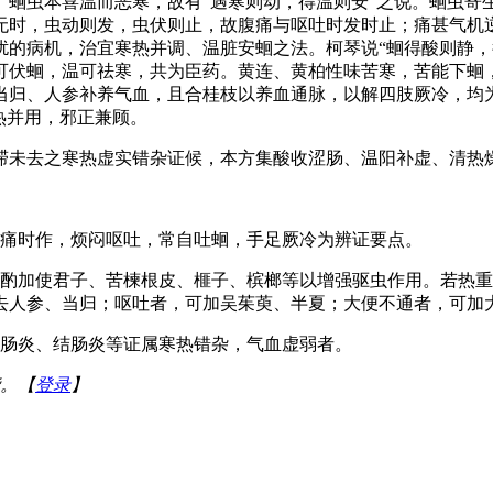
。蛔虫本喜温而恶寒，故有“遇寒则动，得温则安”之说。蛔虫寄
无时，虫动则发，虫伏则止，故腹痛与呕吐时发时止；痛甚气机
扰的病机，治宜寒热并调、温脏安蛔之法。柯琴说“蛔得酸则静，
可伏蛔，温可祛寒，共为臣药。黄连、黄柏性味苦寒，苦能下蛔
当归、人参补养气血，且合桂枝以养血通脉，以解四肢厥冷，均
热并用，邪正兼顾。
滞未去之寒热虚实错杂证候，本方集酸收涩肠、温阳补虚、清热
腹痛时作，烦闷呕吐，常自吐蛔，手足厥冷为辨证要点。
可酌加使君子、苦楝根皮、榧子、槟榔等以增强驱虫作用。若热
去人参、当归；呕吐者，可加吴茱萸、半夏；大便不通者，可加
胃肠炎、结肠炎等证属寒热错杂，气血虚弱者。
。【
登录
】