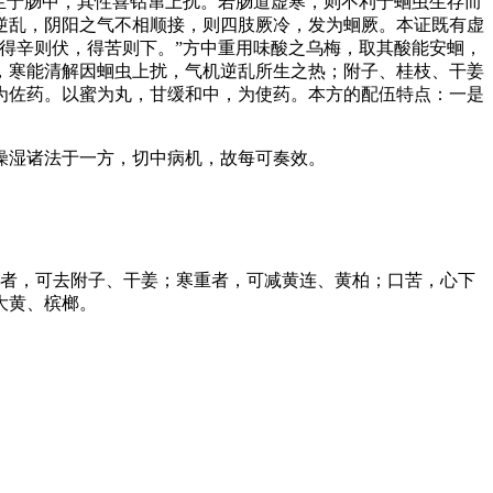
生于肠中，其性喜钻窜上扰。若肠道虚寒，则不利于蛔虫生存而
逆乱，阴阳之气不相顺接，则四肢厥冷，发为蛔厥。本证既有虚
得辛则伏，得苦则下。”方中重用味酸之乌梅，取其酸能安蛔，
，寒能清解因蛔虫上扰，气机逆乱所生之热；附子、桂枝、干姜
为佐药。以蜜为丸，甘缓和中，为使药。本方的配伍特点：一是
燥湿诸法于一方，切中病机，故每可奏效。
重者，可去附子、干姜；寒重者，可减黄连、黄柏；口苦，心下
大黄、槟榔。