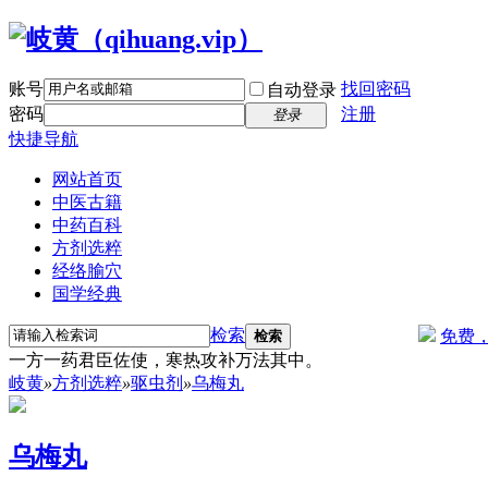
账号
找回密码
自动登录
密码
注册
登录
快捷导航
网站首页
中医古籍
中药百科
方剂选粹
经络腧穴
国学经典
检索
免费
检索
一方一药君臣佐使，寒热攻补万法其中。
岐黄
»
方剂选粹
»
驱虫剂
»
乌梅丸
乌梅丸