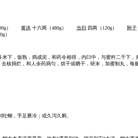
300g）
黄连
十六两（480g）
当归
四两（120g）
附子
0g）
斗米下，饭熟，捣成泥，和药令相得，内臼中，与蜜杵二千下，
，去核捣烂，和人余药捣匀，烘干或晒干，研末，加蜜制丸，每服9
则吐蛔，手足厥冷；或久泻久痢。