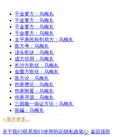
千金要方：乌梅丸
千金要方：乌梅丸
千金要方：乌梅丸
千金要方：乌梅丸
太平惠民和剂局方：乌梅丸
医方考：乌梅丸
汤头歌诀：乌梅丸
成方切用：乌梅丸
长沙方歌括：乌梅丸
金匮方歌括：乌梅丸
医方论：乌梅丸
伤寒缵论：乌梅丸
伤寒附翼：乌梅丸
伤寒寻源：乌梅丸
三因极一病证方论：乌梅丸
医碥：乌梅丸
删补名医方论：乌梅丸
∨展开更多...
古今名医方论：乌梅丸
医方集解：乌梅丸
关于我们
|
联系我们
|
使用协议
|
隐私政策
|
返回顶部
绛雪园古方选注：乌梅丸