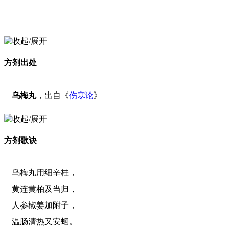
方剂出处
乌梅丸
，出自《
伤寒论
》
方剂歌诀
乌梅丸用细辛桂，
黄连黄柏及当归，
人参椒姜加附子，
温肠清热又安蛔。