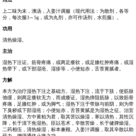
上二味为末，沸汤，入姜汁调服（现代用法：为散剂，各等
分，每次服3～5g，或为丸剂，亦可作汤剂，水煎服）。
功用
清热燥湿。
主治
湿热下注证。筋骨疼痛，或两足痿软，或足膝红肿疼痛，或湿
热带下，或下部湿疮、湿疹等，小便短赤，舌苔黄腻者。
方解
本方为治疗湿热下注之基础方。湿热下注，流于下肢，使筋脉
弛缓，则两足痿软无力，而成痿证。湿热痹阻筋脉，以致筋骨
疼痛，足膝红肿，或为脚气；湿热下注于带脉与前阴，则为带
下臭秽或下部湿疮；小便短赤，舌苔黄腻是为湿热之征。治宜
清热燥湿。方中黄柏为君，取其苦以燥湿，寒以清热，其性沉
降，长于清下焦湿热。臣以苍术，辛散苦燥，长于健脾燥湿。
二药相伍，清热燥湿，标本兼顾。入姜汁调服，取其辛散以助
药力，增强通络止痛之功。