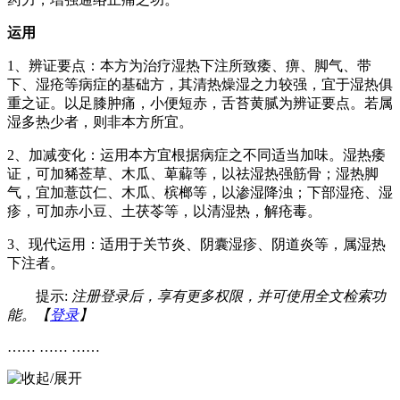
运用
1、辨证要点：本方为治疗湿热下注所致痿、痹、脚气、带
下、湿疮等病症的基础方，其清热燥湿之力较强，宜于湿热俱
重之证。以足膝肿痛，小便短赤，舌苔黄腻为辨证要点。若属
湿多热少者，则非本方所宜。
2、加减变化：运用本方宜根据病症之不同适当加味。湿热痿
证，可加豨莶草、木瓜、萆薢等，以祛湿热强筋骨；湿热脚
气，宜加薏苡仁、木瓜、槟榔等，以渗湿降浊；下部湿疮、湿
疹，可加赤小豆、土茯苓等，以清湿热，解疮毒。
3、现代运用：适用于关节炎、阴囊湿疹、阴道炎等，属湿热
下注者。
提示:
注册登录后，享有更多权限，并可使用全文检索功
能。【
登录
】
…… …… ……