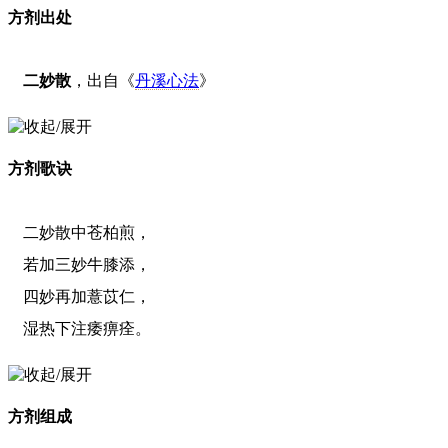
方剂出处
二妙散
，出自《
丹溪心法
》
方剂歌诀
二妙散中苍柏煎，
若加三妙牛膝添，
四妙再加薏苡仁，
湿热下注痿痹痊。
方剂组成