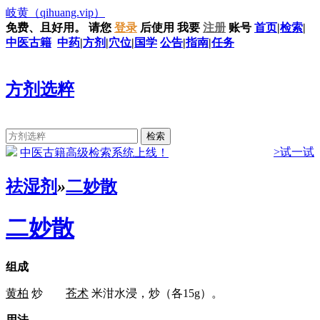
岐黄
（qihuang.vip）
免费、且好用。
请您
登录
后使用
我要
注册
账号
首页
|
检索
|
中医古籍
中药
|
方剂
|
穴位
|
国学
公告
|
指南
|
任务
方剂选粹
>试一试
中医古籍高级检索系统上线！
祛湿剂
»
二妙散
二妙散
组成
黄柏
炒
苍术
米泔水浸，炒（各15g）。
用法