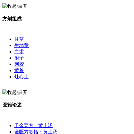
方剂组成
甘草
生地黄
白术
附子
阿胶
黄芩
灶心土
医籍论述
千金要方：黄土汤
金匮方歌括：黄土汤