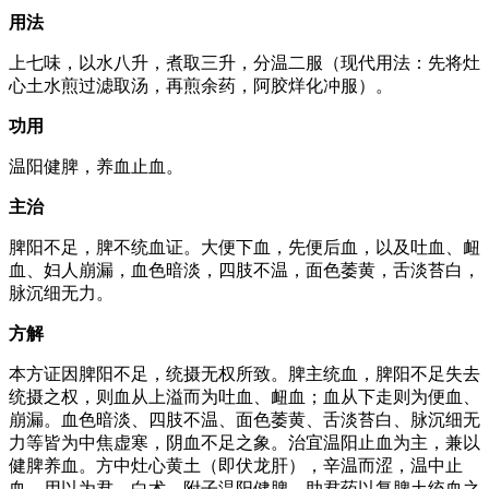
用法
上七味，以水八升，煮取三升，分温二服（现代用法：先将灶
心土水煎过滤取汤，再煎余药，阿胶烊化冲服）。
功用
温阳健脾，养血止血。
主治
脾阳不足，脾不统血证。大便下血，先便后血，以及吐血、衄
血、妇人崩漏，血色暗淡，四肢不温，面色萎黄，舌淡苔白，
脉沉细无力。
方解
本方证因脾阳不足，统摄无权所致。脾主统血，脾阳不足失去
统摄之权，则血从上溢而为吐血、衄血；血从下走则为便血、
崩漏。血色暗淡、四肢不温、面色萎黄、舌淡苔白、脉沉细无
力等皆为中焦虚寒，阴血不足之象。治宜温阳止血为主，兼以
健脾养血。方中灶心黄土（即伏龙肝），辛温而涩，温中止
血，用以为君。白术、附子温阳健脾，助君药以复脾土统血之