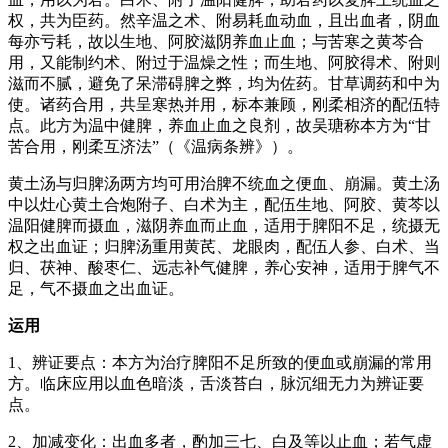
权，共为臣药。然辛温之术、附易耗血动血，且出血者，阴血
每亦亏耗，故以生地、阿胶滋阴养血止血；与苦寒之黄芩合
用，又能制约术、附过于温燥之性；而生地、阿胶得术、附则
滋而不腻，避免了呆滞碍脾之弊，均为佐药。甘草调药和中为
使。诸药合用，共呈寒热并用，标本兼顾，刚柔相济的配伍特
点。此方为温中健脾，养血止血之良剂，故吴瑭称本方为“甘
苦合用，刚柔互济法”（《温病条辨》）。
黄土汤与归脾汤两方均可用治脾不统血之便血、崩漏。黄土汤
中以灶心黄土合炮附子、白术为主，配伍生地、阿胶、黄芩以
温阳健脾而摄血，滋阴养血而止血，适用于脾阳不足，统摄无
权之出血证；归脾汤重用黄芪、龙眼肉，配伍人参、白术、当
归、茯神、酸枣仁、远志补气健脾，养心安神，适用于脾气不
足，气不摄血之出血证。
运用
1、辨证要点：本方为治疗脾阳不足所致的便血或崩漏的常用
方。临床应用以血色暗淡，舌淡苔白，脉沉细无力为辨证要
点。
2、加减变化：出血多者，酌加三七、白及等以止血；若气虚