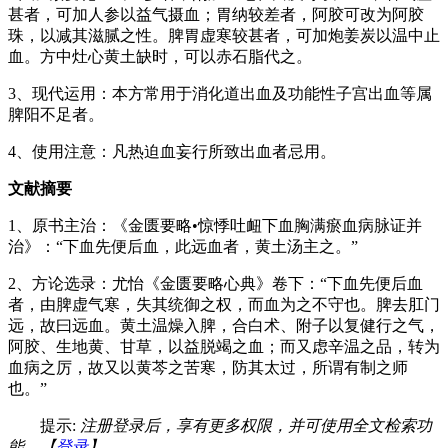
甚者，可加人参以益气摄血；胃纳较差者，阿胶可改为阿胶
珠，以减其滋腻之性。脾胃虚寒较甚者，可加炮姜炭以温中止
血。方中灶心黄土缺时，可以赤石脂代之。
3、现代运用：本方常用于消化道出血及功能性子宫出血等属
脾阳不足者。
4、使用注意：凡热迫血妄行所致出血者忌用。
文献摘要
1、原书主治：《金匮要略•惊悸吐衄下血胸满瘀血病脉证并
治》：“下血先便后血，此远血者，黄土汤主之。”
2、方论选录：尤怡《金匮要略心典》卷下：“下血先便后血
者，由脾虚气寒，失其统御之权，而血为之不守也。脾去肛门
远，故曰远血。黄土温燥入脾，合白术、附子以复健行之气，
阿胶、生地黄、甘草，以益脱竭之血；而又虑辛温之品，转为
血病之厉，故又以黄芩之苦寒，防其太过，所谓有制之师
也。”
提示:
注册登录后，享有更多权限，并可使用全文检索功
能。【
登录
】