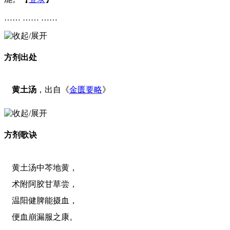
…… …… ……
方剂出处
黄土汤
，出自《
金匮要略
》
方剂歌诀
黄土汤中芩地黄，
术附阿胶甘草尝，
温阳健脾能摄血，
便血崩漏服之康。