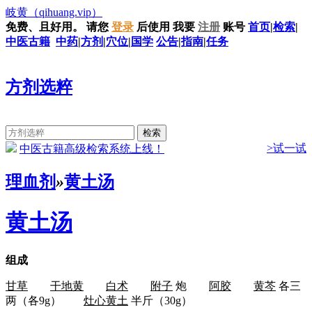
岐黄
（qihuang.vip）
免费、且好用。
请您
登录
后使用
我要
注册
账号
首页
|
检索
|
中医古籍
中药
|
方剂
|
穴位
|
国学
公告
|
指南
|
任务
方剂选粹
>试一试
中医古籍高级检索系统上线！
理血剂
»
黄土汤
黄土汤
组成
甘草
干地黄
白术
附子
炮
阿胶
黄芩
各三
两（各9g）
灶心黄土
半斤（30g）