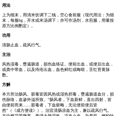
用法
上为细末，用清米饮调下二钱，空心食前服（现代用法：为细
末，每服6g，开水或米汤调下；亦可作汤剂，水煎服，用量按
原方比例酌定）。
功用
清肠止血，疏风行气。
主治
风热湿毒，壅遏肠道，损伤血络证。便前出血，或便后出血，
或粪中带血，以及痔疮出血，血色鲜红或晦暗，舌红苔黄脉
数。
方解
本方所治肠风、脏毒皆因风热或湿热邪毒，壅遏肠道血分，损
伤脉络，血渗外溢所致。“肠风者，下血新鲜，直出四射，皆
由便前而来……脏毒者，下血瘀晦，无论便前便后皆
然”（《成方便读》）。治宜清肠凉血为主，兼以疏风行气。
方中槐花苦微寒，善清大肠湿热，凉血止血，为君药。侧柏叶