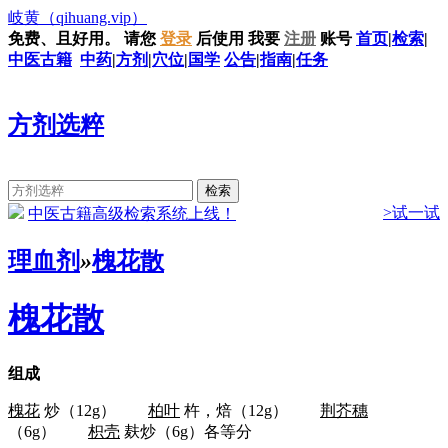
岐黄
（qihuang.vip）
免费、且好用。
请您
登录
后使用
我要
注册
账号
首页
|
检索
|
中医古籍
中药
|
方剂
|
穴位
|
国学
公告
|
指南
|
任务
方剂选粹
>试一试
中医古籍高级检索系统上线！
理血剂
»
槐花散
槐花散
组成
槐花
炒（12g）
柏叶
杵，焙（12g）
荆芥穗
（6g）
枳壳
麸炒（6g）各等分