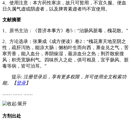
4、使用注意：本方药性寒凉，故只可暂用，不宜久服。便血
日久属气虚或阴虚者，以及脾胃素虚者均不宜使用。
文献摘要
1、原书主治：《普济本事方》卷5：“治肠风脏毒，槐花散。”
2、方论选录：张秉成《成方便读》卷2：“槐花禀天地至阴之
性，疏肝泻热，能凉大肠；侧柏叶生而向西，禀金兑之气，苦
寒芳香，能入血分，养阴燥湿，最凉血分之热；荆芥散瘀搜
风；枳壳宽肠利气。四味所入之处，俱可相及，宜乎肠风、脏
毒等病，皆可治耳。”
提示:
注册登录后，享有更多权限，并可使用全文检索功
能。【
登录
】
…… …… ……
方剂出处