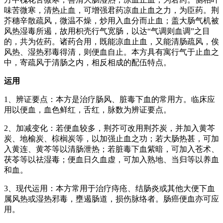
味苦微寒，清热止血，可增强君药凉血止血之力，为臣药。荆
芥穗辛散疏风，微温不燥，炒用入血分而止血；盖大肠气机被
风热湿毒所遏，故用枳壳行气宽肠，以达“气调则血调”之目
的，共为佐药。诸药合用，既能凉血止血，又能清肠疏风，俟
风热、湿热邪毒得清，则便血自止。本方具有寓行气于止血之
中，寄疏风于清肠之内，相反相成的配伍特点。
运用
1、辨证要点：本方是治疗肠风、脏毒下血的常用方。临床应
用以便血，血色鲜红，舌红，脉数为辨证要点。
2、加减变化：若便血较多，荆芥可改用荆芥炭，并加入黄芩
炭、地榆炭、棕榈炭等，以加强止血之功；若大肠热甚，可加
入黄连、黄芩等以清肠泄热；若脏毒下血紫暗，可加入苍术、
茯苓等以祛湿毒；便血日久血虚，可加入熟地、当归等以养血
和血。
3、现代运用：本方常用于治疗痔疮、结肠炎或其他大便下血
属风热或湿热邪毒，壅遏肠道，损伤脉络者。肠癌便血亦可应
用。