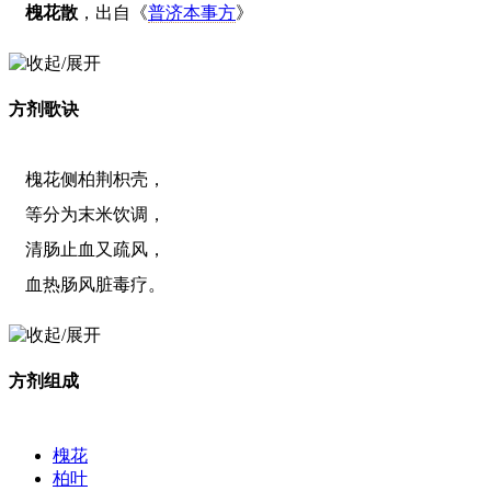
槐花散
，出自《
普济本事方
》
方剂歌诀
槐花侧柏荆枳壳，
等分为末米饮调，
清肠止血又疏风，
血热肠风脏毒疗。
方剂组成
槐花
柏叶