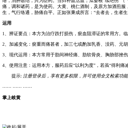
络，消肿散结，共为臣药。当归补血活血；瓜蒌根“续绝伤”（
痛，调和诸药，是为使药。大黄、桃仁酒制，及原方加酒煎服
生，气行络通，胁痛自平。正如张秉成所言：“去者去，生者生
运用
1、辨证要点：本方为治疗跌打损伤，瘀血阻滞证的常用方。
2、加减变化：瘀重而痛甚者，加三七或酌加乳香、没药、元
3、现代运用：本方常用于肋间神经痛、肋软骨炎、胸胁部挫
4、使用注意：运用本方，服药后应“以利为度”，若虽“得利
提示:
注册登录后，享有更多权限，并可使用全文检索功能
…… …… ……
掌上岐黄