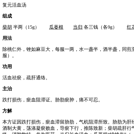
复元活血汤
组成
柴胡
半两（15g）
瓜蒌根
当归
各三钱（各9g）
红
用法
除桃仁外，锉如麻豆大，每服一两，水一盏半，酒半盏，同煎至
服）。
功用
活血祛瘀，疏肝通络。
主治
跌打损伤，瘀血阻滞证。胁肋瘀肿，痛不可忍。
方解
本方证因跌打损伤，瘀血滞留胁肋，气机阻滞所致。胁肋为肝
酒制大黄，荡涤凝瘀败血，导瘀下行，推陈致新；柴胡疏肝行