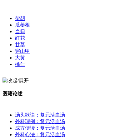
柴胡
瓜蒌根
当归
红花
甘草
穿山甲
大黄
桃仁
医籍论述
汤头歌诀：复元活血汤
外科理例：复元活血汤
成方便读：复元活血汤
外科心法：复元活血汤