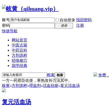
账号
找回密码
自动登录
密码
注册
登录
快捷导航
网站首页
中医古籍
中药百科
方剂选粹
经络腧穴
国学经典
检索
免费
检索
一方一药君臣佐使，寒热攻补万法其中。
岐黄
»
方剂选粹
»
理血剂
»
活血祛瘀
»
复元活血汤
复元活血汤