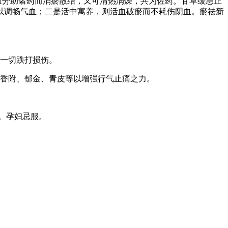
血分助诸药而消瘀散结，又可清热润燥，共为佐药。甘草缓急止
以调畅气血；二是活中寓养，则活血破瘀而不耗伤阴血。瘀祛新
于一切跌打损伤。
；香附、郁金、青皮等以增强行气止痛之力。
量。孕妇忌服。