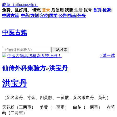
岐黄
（qihuang.vip）
免费、且好用。
请您
登录
后使用
我要
注册
账号
首页
|
检索
|
中医古籍
中药
|
方剂
|
穴位
|
国学
公告
|
指南
|
任务
中医古籍
>试一试
中医古籍高级检索系统上线！
仙传外科集验方
»
洪宝丹
洪宝丹
（又名金丹、寸金、四黄散、一黄散，又名破血丹、黄药）
天花粉（三两重） 姜黄（一两重） 白芷（一两重） 赤芍
药（二两重）