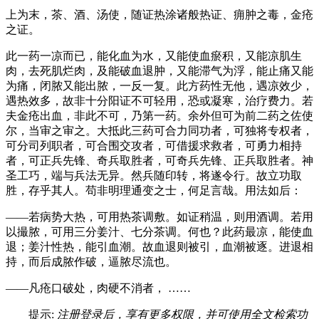
上为末，茶、酒、汤使，随证热涂诸般热证、痈肿之毒，金疮
之证。
此一药一凉而已，能化血为水，又能使血瘀积，又能凉肌生
肉，去死肌烂肉，及能破血退肿，又能滞气为浮，能止痛又能
为痛，闭脓又能出脓，一反一复。此方药性无他，遇凉效少，
遇热效多，故非十分阳证不可轻用，恐或凝寒，治疗费力。若
夫金疮出血，非此不可，乃第一药。余外但可为前二药之佐使
尔，当审之审之。大抵此三药可合力同功者，可独将专权者，
可分司列职者，可合围交攻者，可借援求救者，可勇力相持
者，可正兵先锋、奇兵取胜者，可奇兵先锋、正兵取胜者。神
圣工巧，端与兵法无异。然兵随印转，将遂令行。故立功取
胜，存乎其人。苟非明理通变之士，何足言哉。用法如后：
——若病势大热，可用热茶调敷。如证稍温，则用酒调。若用
以撮脓，可用三分姜汁、七分茶调。何也？此药最凉，能使血
退；姜汁性热，能引血潮。故血退则被引，血潮被逐。进退相
持，而后成脓作破，逼脓尽流也。
——凡疮口破处，肉硬不消者， ……
提示:
注册登录后，享有更多权限，并可使用全文检索功