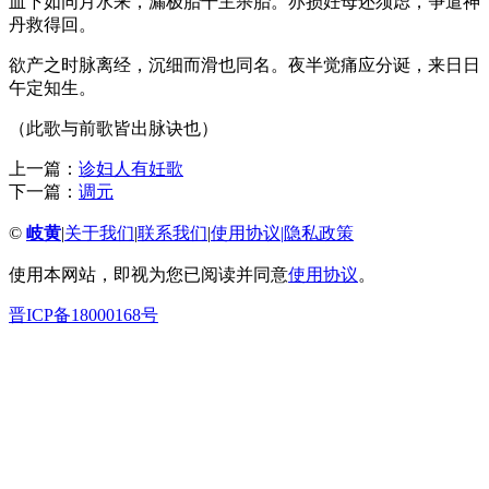
血下如同月水来，漏极胎干主杀胎。亦损妊母还须虑，争遣神
丹救得回。
欲产之时脉离经，沉细而滑也同名。夜半觉痛应分诞，来日日
午定知生。
（此歌与前歌皆出脉诀也）
上一篇：
诊妇人有妊歌
下一篇：
调元
©
岐黄
|
关于我们
|
联系我们
|
使用协议
|
隐私政策
使用本网站，即视为您已阅读并同意
使用协议
。
晋ICP备18000168号