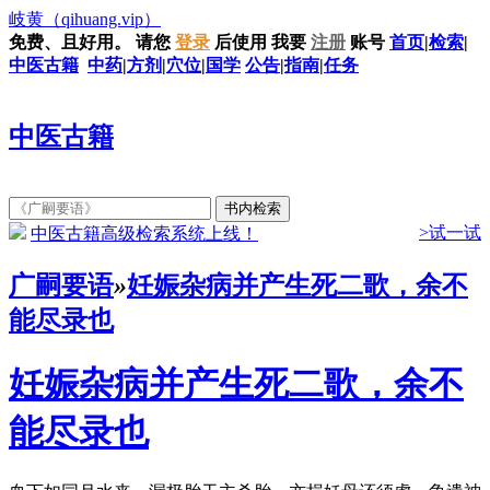
岐黄
（qihuang.vip）
免费、且好用。
请您
登录
后使用
我要
注册
账号
首页
|
检索
|
中医古籍
中药
|
方剂
|
穴位
|
国学
公告
|
指南
|
任务
中医古籍
>试一试
中医古籍高级检索系统上线！
广嗣要语
»
妊娠杂病并产生死二歌，余不
能尽录也
妊娠杂病并产生死二歌，余不
能尽录也