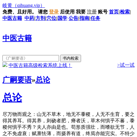
岐黄
（qihuang.vip）
免费、且好用。
请您
登录
后使用
我要
注册
账号
首页
|
检索
|
中医古籍
中药
|
方剂
|
穴位
|
国学
公告
|
指南
|
任务
中医古籍
>试一试
中医古籍高级检索系统上线！
广嗣要语
»
总论
总论
尽万物而观之：山无不草木，地无不黍稷，人无不生育，要之
得其养耳。得其养，则硗者肥，瘠者沃，草木何惧乎不蕃，黍
稷何惧乎不秀？夫人亦由是也。苟形质强壮，而嗜欲无节，人
之不免虚衰；赋禀怯薄，而摄养有道，终焉亦能完实。不特少