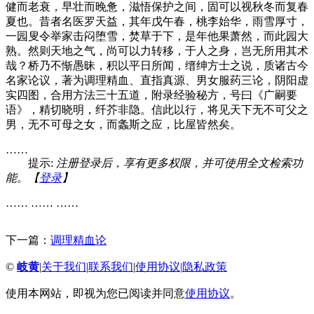
健而老衰，早壮而晚惫，滋悟保护之间，固可以视秋冬而复春
夏也。昔者名医罗天益，其年戊午春，桃李始华，雨雪厚寸，
一园叟令举家击闷堕雪，焚草于下，是年他果萧然，而此园大
熟。然则天地之气，尚可以力转移，于人之身，岂无所用其术
哉？桥乃不惭愚昧，积以平日所闻，缙绅方士之说，质诸古今
名家论议，著为调理精血、直指真源、男女服药三论，阴阳虚
实四图，合用方法三十五道，附录经验秘方，号曰《广嗣要
语》，精切晓明，纤芥非隐。信此以行，将见天下无不可父之
男，无不可母之女，而螽斯之应，比屋皆然矣。
……
提示:
注册登录后，享有更多权限，并可使用全文检索功
能。【
登录
】
…… …… ……
下一篇：
调理精血论
©
岐黄
|
关于我们
|
联系我们
|
使用协议
|
隐私政策
使用本网站，即视为您已阅读并同意
使用协议
。