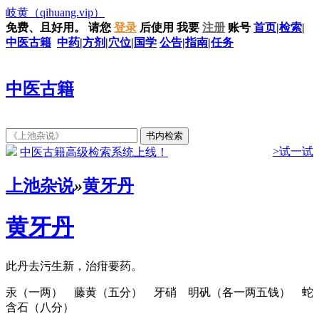
岐黄
（qihuang.vip）
免费、且好用。
请您
登录
后使用
我要
注册
账号
首页
|
检索
|
中医古籍
中药
|
方剂
|
穴位
|
国学
公告
|
指南
|
任务
中医古籍
>试一试
中医古籍高级检索系统上线！
上池杂说
»
黄牙丹
黄牙丹
此丹去污生新，治疳要药。
汞（一两） 藤黄（五分） 牙硝 明矾（各一两五钱） 蛇
含石（八分）