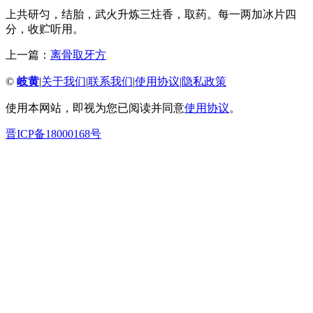
上共研匀，结胎，武火升炼三炷香，取药。每一两加冰片四
分，收贮听用。
上一篇：
离骨取牙方
©
岐黄
|
关于我们
|
联系我们
|
使用协议
|
隐私政策
使用本网站，即视为您已阅读并同意
使用协议
。
晋ICP备18000168号