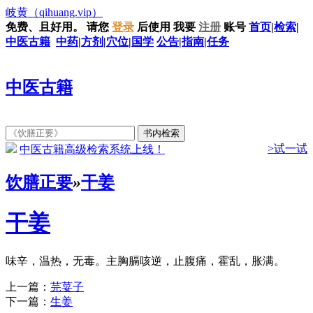
岐黄
（qihuang.vip）
免费、且好用。
请您
登录
后使用
我要
注册
账号
首页
|
检索
|
中医古籍
中药
|
方剂
|
穴位
|
国学
公告
|
指南
|
任务
中医古籍
>试一试
中医古籍高级检索系统上线！
饮膳正要
»
干姜
干姜
味辛，温热，无毒。主胸膈咳逆，止腹痛，霍乱，胀满。
上一篇：
芫荽子
下一篇：
生姜