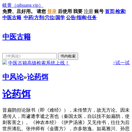
岐黄
（qihuang.vip）
免费、且好用。
请您
登录
后使用
我要
注册
账号
首页
|
检索
|
中医古籍
中药
|
方剂
|
穴位
|
国学
公告
|
指南
|
任务
中医古籍
>试一试
中医古籍高级检索系统上线！
中风论
»
论药饵
论药饵
昔扁鹊但论脉书（即《难经》），未传禁方，故无方论。因未
遇传人，而遽遭李谧之害也（秦国太医，自以技不如扁鹊，使
刺客害之）。《神农本经》《伊尹汤液》又无传书，往往为后
世所淆乱。张仲师有《金匮方》，亦多散逸。如葛雅川、孙思