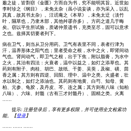
邈之徒，皆剽窃《金匮》方而自为书，究不能明其旨。近世如
李时珍之《纲目》，未免太杂（虽小说妄谈，亦为采入，以乱
其真，故其书太杂）。汪讱庵之《本草》，未免太迂（淡竹
叶，隰草也，乃隶木部，其他舛谬亦多）。方药之道几于晦
矣。窃以平生所试验，质诸仲景遗书，充类至尽，固可以意求
之也。兹择其切要者列下。
病在卫气，则当从卫分用药。卫气有表里不同，表者行津为
汗，温养形体之阳气也；里者受命之根，水中之火，即肾间动
气也。肾间动气，即卫气之根，出于下焦，附以脂膏，为水中
之火，其治有四法：火衰者，温中以益之，如灯之添草也。其
药则有附子、肉桂、胡巴、故纸、干姜、吴萸，及椒、磺、茴
香之属；其方则有四逆、回阳、理中、温中之类。火盛者，壮
水以制之，如灯之添油也。其药则有地黄、白芍、知母、黄
柏、元参、龟胶，及丹皮、芩、连之属；其方则有八味（知柏
八味）、六味、封髓（古有三才封髓丹）、固精之类。火离
……
提示:
注册登录后，享有更多权限，并可使用全文检索功
能。【
登录
】
…… …… ……