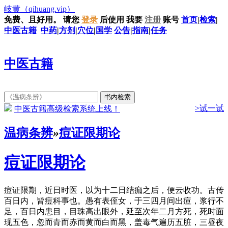
岐黄
（qihuang.vip）
免费、且好用。
请您
登录
后使用
我要
注册
账号
首页
|
检索
|
中医古籍
中药
|
方剂
|
穴位
|
国学
公告
|
指南
|
任务
中医古籍
>试一试
中医古籍高级检索系统上线！
温病条辨
»
痘证限期论
痘证限期论
痘证限期，近日时医，以为十二日结痂之后，便云收功。古传
百日内，皆痘科事也。愚有表侄女，于三四月间出痘，浆行不
足，百日内患目，目珠高出眼外，延至次年二月方死，死时面
现五色，忽而青而赤而黄而白而黑，盖毒气遍历五脏，三昼夜