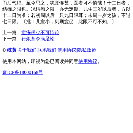
而后气绝。至今思之，犹觉惨甚，医者可不慎哉！十二日者，
结痂之限也。况结痂之限，亦无定期。儿生三岁以后者，方以
十二日为准；若初周以后，只九日限耳；未周一岁之孩，不过
七日限。〔批：儿愈小，则期愈促，此限不可不知。〕
上一篇：
痘疮稀少不可恃论
下一篇：
行浆务令满足论
©
岐黄
|
关于我们
|
联系我们
|
使用协议
|
隐私政策
使用本网站，即视为您已阅读并同意
使用协议
。
晋ICP备18000168号