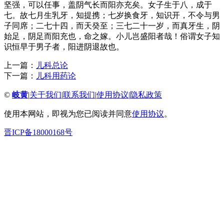
坚强，可以任事，盖阴气长而阳亦充矣。女子生于八，成于
七。故七月生乳牙，知提携；七岁换食牙，知识开，不令与男
子同席；二七十四，而天癸至；三七二十一岁，而真牙生，阴
始足，阴足而阳充也，命之嫁。小儿岂盛阳者哉！俗谓女子知
识恒早于男子者，阳进阴退故也。
上一篇：
儿科总论
下一篇：
儿科用药论
©
岐黄
|
关于我们
|
联系我们
|
使用协议
|
隐私政策
使用本网站，即视为您已阅读并同意
使用协议
。
晋ICP备18000168号