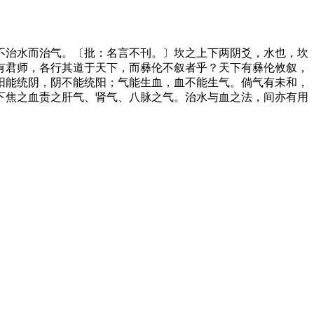
不治水而治气。〔批：名言不刊。〕坎之上下两阴爻，水也，坎
有君师，各行其道于天下，而彝伦不叙者乎？天下有彝伦攸叙，
阳能统阴，阴不能统阳；气能生血，血不能生气。倘气有未和，
下焦之血责之肝气、肾气、八脉之气。治水与血之法，间亦有用