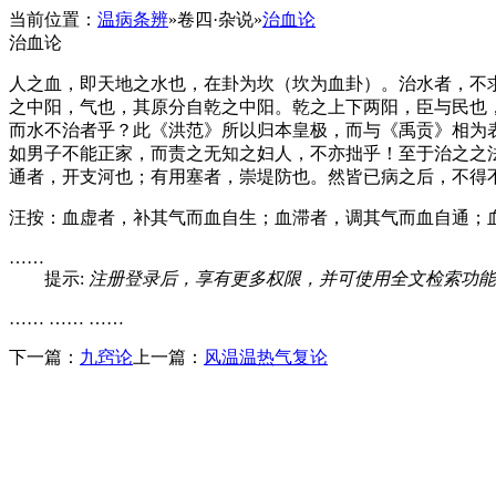
当前位置：
温病条辨
»
卷四·杂说
»
治血论
治血论
人之血，即天地之水也，在卦为坎（坎为血卦）。治水者，不
之中阳，气也，其原分自乾之中阳。乾之上下两阳，臣与民也
而水不治者乎？此《洪范》所以归本皇极，而与《禹贡》相为
如男子不能正家，而责之无知之妇人，不亦拙乎！至于治之之
通者，开支河也；有用塞者，崇堤防也。然皆已病之后，不得
汪按：血虚者，补其气而血自生；血滞者，调其气而血自通；
……
提示:
注册登录后，享有更多权限，并可使用全文检索功能
…… …… ……
下一篇：
九窍论
上一篇：
风温温热气复论