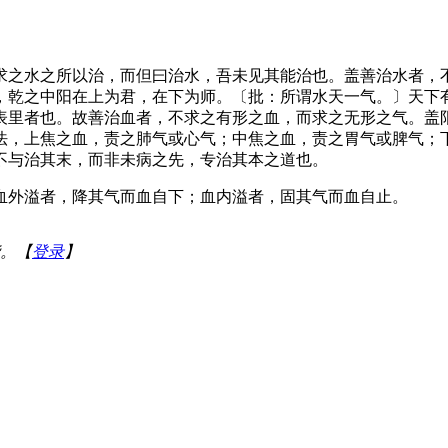
求之水之所以治，而但曰治水，吾未见其能治也。盖善治水者，
，乾之中阳在上为君，在下为师。〔批：所谓水天一气。〕天下
表里者也。故善治血者，不求之有形之血，而求之无形之气。盖
法，上焦之血，责之肺气或心气；中焦之血，责之胃气或脾气；
不与治其末，而非未病之先，专治其本之道也。
血外溢者，降其气而血自下；血内溢者，固其气而血自止。
。【
登录
】