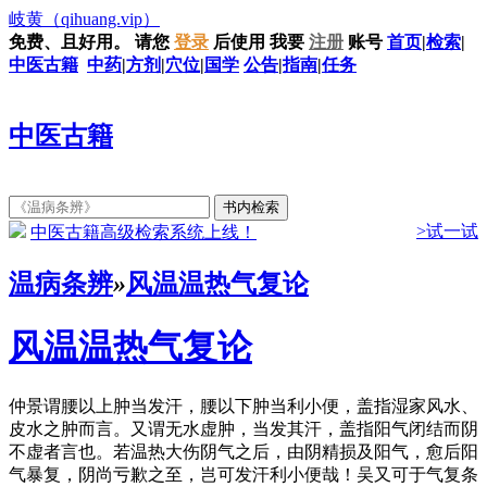
岐黄
（qihuang.vip）
免费、且好用。
请您
登录
后使用
我要
注册
账号
首页
|
检索
|
中医古籍
中药
|
方剂
|
穴位
|
国学
公告
|
指南
|
任务
中医古籍
>试一试
中医古籍高级检索系统上线！
温病条辨
»
风温温热气复论
风温温热气复论
仲景谓腰以上肿当发汗，腰以下肿当利小便，盖指湿家风水、
皮水之肿而言。又谓无水虚肿，当发其汗，盖指阳气闭结而阴
不虚者言也。若温热大伤阴气之后，由阴精损及阳气，愈后阳
气暴复，阴尚亏歉之至，岂可发汗利小便哉！吴又可于气复条