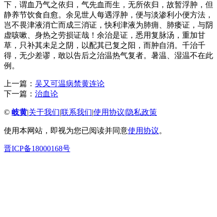
下，谓血乃气之依归，气先血而生，无所依归，故暂浮肿，但
静养节饮食自愈。余见世人每遇浮肿，便与淡渗利小便方法，
岂不畏津液消亡而成三消证，快利津液为肺痈、肺痿证，与阴
虚咳嗽、身热之劳损证哉！余治是证，悉用复脉汤，重加甘
草，只补其未足之阴，以配其已复之阳，而肿自消。千治千
得，无少差谬，敢以告后之治温热气复者。暑温、湿温不在此
例。
上一篇：
吴又可温病禁黄连论
下一篇：
治血论
©
岐黄
|
关于我们
|
联系我们
|
使用协议
|
隐私政策
使用本网站，即视为您已阅读并同意
使用协议
。
晋ICP备18000168号