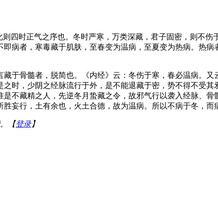
，此则四时正气之序也。冬时严寒，万类深藏，君子固密，则不伤
不即病者，寒毒藏于肌肤，至春变为温病，至夏变为热病。热病
言藏于骨髓者，脱简也。《内经》云：冬伤于寒，春必温病。又
是之时，少阴之经脉流行于外，是不能退藏于密，势不得不受其
惟是不藏精之人，先逆冬月蛰藏之令，故邪气行以袭入经脉、骨
所胜妄行，土有余也，火土合德，故为温病。所以不病于冬，而病
。【
登录
】