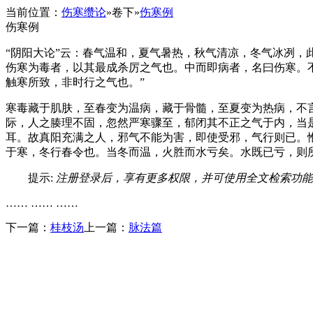
当前位置：
伤寒缵论
»
卷下
»
伤寒例
伤寒例
“阴阳大论”云：春气温和，夏气暑热，秋气清凉，冬气冰冽
伤寒为毒者，以其最成杀厉之气也。中而即病者，名曰伤寒。
触寒所致，非时行之气也。”
寒毒藏于肌肤，至春变为温病，藏于骨髓，至夏变为热病，不
际，人之腠理不固，忽然严寒骤至，郁闭其不正之气于内，当
耳。故真阳充满之人，邪气不能为害，即使受邪，气行则已。
于寒，冬行春令也。当冬而温，火胜而水亏矣。水既已亏，则
提示:
注册登录后，享有更多权限，并可使用全文检索功能
…… …… ……
下一篇：
桂枝汤
上一篇：
脉法篇