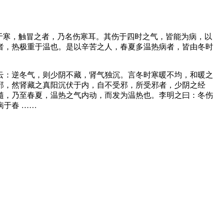
于寒，触冒之者，乃名伤寒耳。其伤于四时之气，皆能为病，以
者，热极重于温也。是以辛苦之人，春夏多温热病者，皆由冬时
云：逆冬气，则少阴不藏，肾气独沉。言冬时寒暖不均，和暖之
邪，然肾藏之真阳沉伏于内，自不受邪，所受邪者，少阴之经
髓，乃至春夏，温热之气内动，而发为温热也。李明之曰：冬伤
于春 ……