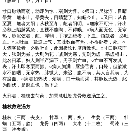
（脉证十二条，方五首）
寸口脉动而弱，动即为惊，弱则为悸。○师曰：尺脉浮，目睛
晕黄，衄未止。晕黄去，目睛慧了，知衄今止。○又曰：从春
至夏，衄者太阳；从秋至冬，衄者阳明。○衄家不可汗，汗出
必额上陷脉紧急，直视不能眴，不得眠。○病人面无色，无寒
热，脉沉弦者，衄。浮弱，手按之绝者，下血。烦欬者，必吐
血。○夫吐血，欬逆上气，其脉数而有热，不得卧者，死。○
夫酒客欬者，必致吐血，此因极饮过度所致也。○寸口脉弦而
大，弦则为减，大则为芤，减则为寒，芤则为虚，寒虚相击，
此名曰革。妇人则半产漏下，男子则亡血。○亡血不可发其
表，汗出即寒栗而振。○病人胸满，唇痿舌青，口燥，但欲漱
水不欲咽，无寒热，脉微大、来迟，腹不满，其人言我满，为
有瘀血。○病者如热状，烦满，口干燥而渴，其脉反无热，此
为阴伏，是瘀血也，当下之。
火邪者，桂枝去芍药，加蜀漆牡蛎龙骨救逆汤主之。
桂枝救逆汤方
桂枝（三两，去皮） 甘草（二两，炙） 生姜（三两） 牡
蛎（五两，熬） 龙骨（四两） 大枣（十二枚） 蜀漆（三
两，洗去腥）