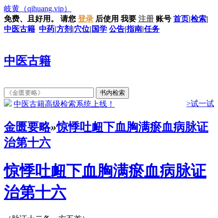
岐黄
（qihuang.vip）
免费、且好用。
请您
登录
后使用
我要
注册
账号
首页
|
检索
|
中医古籍
中药
|
方剂
|
穴位
|
国学
公告
|
指南
|
任务
中医古籍
>试一试
中医古籍高级检索系统上线！
金匮要略
»
惊悸吐衄下血胸满瘀血病脉证
治第十六
惊悸吐衄下血胸满瘀血病脉证
治第十六