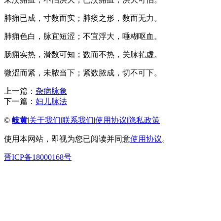
肺痈已成，寸数而实；肺痿之形，数而无力。
肺痈色白，脉宜短涩；不宜浮大，唾糊呕血。
肠痈实热，滑数可知；数而不热，关脉芤虚。
微涩而紧，未脓当下；紧数脓成，切不可下。
上一篇：
杂病脉象
下一篇：
妇儿脉法
©
岐黄
|
关于我们
|
联系我们
|
使用协议
|
隐私政策
使用本网站，即视为您已阅读并同意
使用协议
。
晋ICP备18000168号