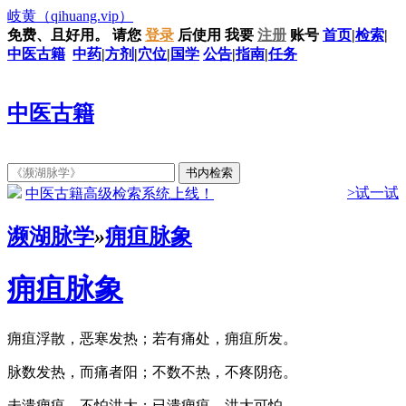
岐黄
（qihuang.vip）
免费、且好用。
请您
登录
后使用
我要
注册
账号
首页
|
检索
|
中医古籍
中药
|
方剂
|
穴位
|
国学
公告
|
指南
|
任务
中医古籍
>试一试
中医古籍高级检索系统上线！
濒湖脉学
»
痈疽脉象
痈疽脉象
痈疽浮散，恶寒发热；若有痛处，痈疽所发。
脉数发热，而痛者阳；不数不热，不疼阴疮。
未溃痈疽，不怕洪大；已溃痈疽，洪大可怕。