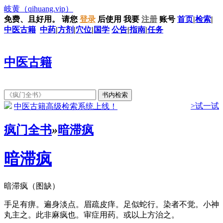
岐黄
（qihuang.vip）
免费、且好用。
请您
登录
后使用
我要
注册
账号
首页
|
检索
|
中医古籍
中药
|
方剂
|
穴位
|
国学
公告
|
指南
|
任务
中医古籍
>试一试
中医古籍高级检索系统上线！
疯门全书
»
暗滞疯
暗滞疯
暗滞疯（图缺）
手足有痹。遍身淡点。眉疏皮痒。足似蛇行。染者不觉。小神
丸主之。此非麻疯也。审症用药。或以上方治之。