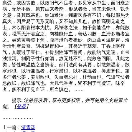
禀受，或因丧败，以致阳气不足者，多见寒从中生，而阳衰之
病，无所不致。第其由来者渐，形见者微，当其未觉也。孰为
之意，及其既甚也。始知难治，矧庸医多有不识，每以假热为
真火，因后毙于无形无响，又不知其几也。故惟高明见道之
士，常以阳衰根本为忧。凡祛寒之法，如干姜能温中，亦能散
表，呕恶无汗者宜之。肉桂能行血，善达四肢，血滞多痛者宜
之。吴茱萸善暖下焦，腹痛泄泻者极妙。肉豆蔻可温脾胃，飧
泄滑利者最奇。胡椒温胃和中，其类近于荜茇。丁香止呕行
气，其暖过于豆仁。补骨脂性降而善闭，故能纳气定喘，止带
浊泄泻。制附子性行如酒，故无处不到，能救急回阳。凡此之
类，皆性味温热之当辨者。然用法尚有其要，以散兼温者，散
寒邪也。以行兼温者，行寒滞也。以补兼温者，补虚寒也。第
多汗者忌姜，姜能散也。失血者忌桂，桂动血也。气短气怯者
忌故纸，故纸降气也。大凡气香者，皆不利于气虚证。味辛
者，多不利于见血证，所当慎也。 ……
提示:
注册登录后，享有更多权限，并可使用全文检索功
能。【
登录
】
…… …… ……
上一篇：
清震汤