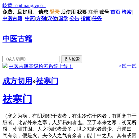
岐黄
（qihuang.vip）
免费、且好用。
请您
登录
后使用
我要
注册
账号
首页
|
检索
|
中医古籍
中药
|
方剂
|
穴位
|
国学
公告
|
指南
|
任务
中医古籍
>试一试
中医古籍高级检索系统上线！
成方切用
»
祛寒门
祛寒门
（寒之为病，有阴邪犯于表者，有生冷伤于内者，有阴寒中于
脏者。此皆外来之寒，人所易知者也。至于本来之寒，初无所
感，莫测其因。人之病此者最多，世之知此者最少。丹溪曰：
气有余，便是火。夫今人之气有余者，能十中之几。其有或因